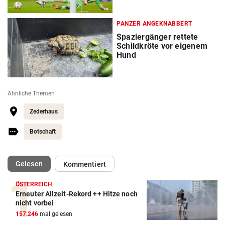
PANZER ANGEKNABBERT
Spaziergänger rettete
Schildkröte vor eigenem
Hund
Ähnliche Themen
Zederhaus
Botschaft
(ausgewählt)
Gelesen
Kommentiert
ÖSTERREICH
Erneuter Allzeit-Rekord ++ Hitze noch
nicht vorbei
157.246
mal gelesen