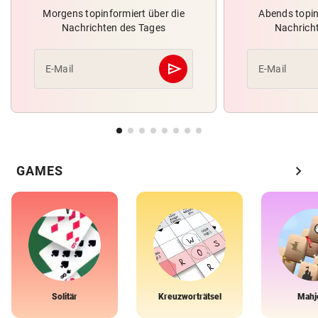
Morgens topinformiert über die
Abends topin
Nachrichten des Tages
Nachrich
send
E-Mail
E-Mail
Abschicken
chevron_right
GAMES
Solitär
Kreuzworträtsel
Mahj