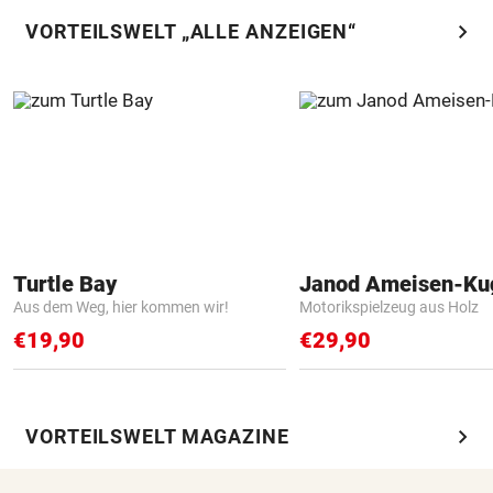
chevron_right
VORTEILSWELT „ALLE ANZEIGEN“
Turtle Bay
Janod Ameisen-Ku
Aus dem Weg, hier kommen wir!
Motorikspielzeug aus Holz
€19,90
€29,90
chevron_right
VORTEILSWELT MAGAZINE