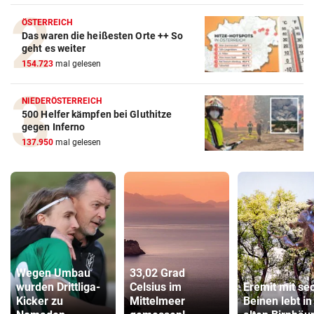
ÖSTERREICH
Das waren die heißesten Orte ++ So
geht es weiter
154.723
mal gelesen
NIEDERÖSTERREICH
500 Helfer kämpfen bei Gluthitze
gegen Inferno
137.950
mal gelesen
Wegen Umbau
33,02 Grad
wurden Drittliga-
Celsius im
Eremit mit se
Kicker zu
Mittelmeer
Beinen lebt in