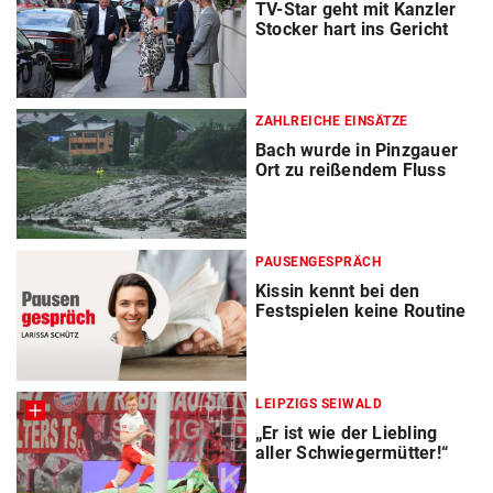
TV-Star geht mit Kanzler
Stocker hart ins Gericht
ZAHLREICHE EINSÄTZE
Bach wurde in Pinzgauer
Ort zu reißendem Fluss
PAUSENGESPRÄCH
Kissin kennt bei den
Festspielen keine Routine
LEIPZIGS SEIWALD
„Er ist wie der Liebling
aller Schwiegermütter!“