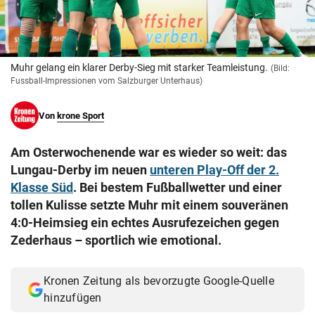
© Krone Multimedia GmbH & Co KG 2026
Muthgasse 2, 1190 Wien
Muhr gelang ein klarer Derby-Sieg mit starker Teamleistung.
(Bild:
Fussball-Impressionen vom Salzburger Unterhaus)
Von
krone Sport
Am Osterwochenende war es wieder so weit: das
Lungau-Derby im neuen
unteren Play-Off der 2.
Klasse Süd
. Bei bestem Fußballwetter und einer
tollen Kulisse setzte Muhr mit einem souveränen
4:0-Heimsieg ein echtes Ausrufezeichen gegen
Zederhaus – sportlich wie emotional.
Kronen Zeitung als bevorzugte Google-Quelle
hinzufügen