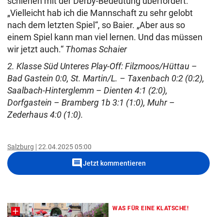
schienen mit der Derby-Bedeutung überfordert.
„Vielleicht hab ich die Mannschaft zu sehr gelobt
nach dem letzten Spiel“, so Baier. „Aber aus so
einem Spiel kann man viel lernen. Und das müssen
wir jetzt auch.“
Thomas Schaier
2. Klasse Süd Unteres Play-Off: Filzmoos/Hüttau –
Bad Gastein 0:0, St. Martin/L. – Taxenbach 0:2 (0:2),
Saalbach-Hinterglemm – Dienten 4:1 (2:0),
Dorfgastein – Bramberg 1b 3:1 (1:0), Muhr –
Zederhaus 4:0 (1:0).
Salzburg
22.04.2025 05:00
comment
Jetzt kommentieren
WAS FÜR EINE KLATSCHE!