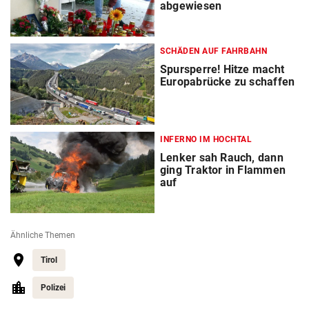
abgewiesen
SCHÄDEN AUF FAHRBAHN
Spursperre! Hitze macht
Europabrücke zu schaffen
INFERNO IM HOCHTAL
Lenker sah Rauch, dann
ging Traktor in Flammen
auf
Ähnliche Themen
Tirol
Polizei