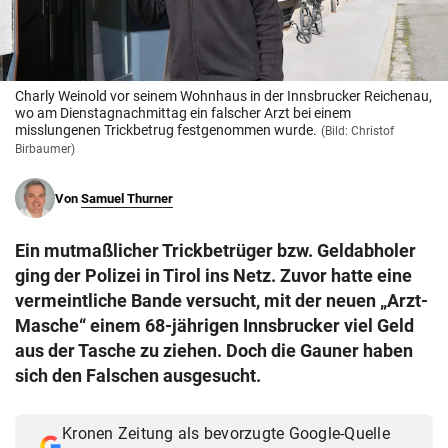
© Krone Multimedia GmbH & Co KG 2026
Muthgasse 2, 1190 Wien
Charly Weinold vor seinem Wohnhaus in der Innsbrucker Reichenau,
wo am Dienstagnachmittag ein falscher Arzt bei einem
misslungenen Trickbetrug festgenommen wurde.
(Bild: Christof
Birbaumer)
Von
Samuel Thurner
Ein mutmaßlicher Trickbetrüger bzw. Geldabholer
ging der Polizei in Tirol ins Netz. Zuvor hatte eine
vermeintliche Bande versucht, mit der neuen „Arzt-
Masche“ einem 68-jährigen Innsbrucker viel Geld
aus der Tasche zu ziehen. Doch die Gauner haben
sich den Falschen ausgesucht.
Kronen Zeitung als bevorzugte Google-Quelle