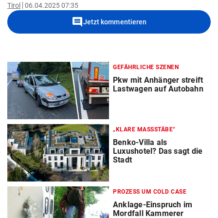
Tirol
06.04.2025 07:35
comment
Jetzt kommentieren
GEFÄHRLICHE SZENEN
Pkw mit Anhänger streift
Lastwagen auf Autobahn
„KLARE MASSSTÄBE“
Benko-Villa als
Luxushotel? Das sagt die
Stadt
PROZESS UM COLD CASE
Anklage-Einspruch im
Mordfall Kammerer