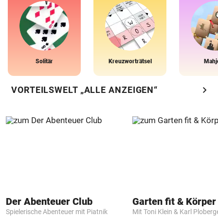
Solitär
Kreuzworträtsel
Mahj
chevron_right
VORTEILSWELT „ALLE ANZEIGEN“
Der Abenteuer Club
Garten fit & Körper 
Spielerische Abenteuer mit Piatnik
Mit Toni Klein & Karl Ploberg