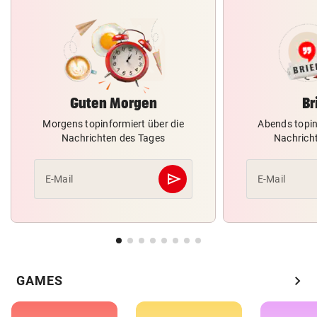
Guten Morgen
Br
Morgens topinformiert über die
Abends topin
Nachrichten des Tages
Nachrich
send
E-Mail
E-Mail
Abschicken
chevron_right
GAMES