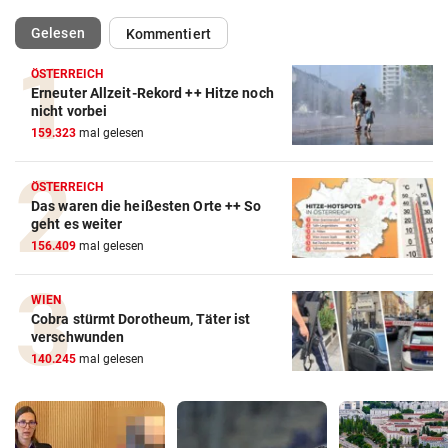
(ausgewählt)
Gelesen
Kommentiert
ÖSTERREICH
Erneuter Allzeit-Rekord ++ Hitze noch
nicht vorbei
159.323
mal gelesen
ÖSTERREICH
Das waren die heißesten Orte ++ So
geht es weiter
156.409
mal gelesen
WIEN
Cobra stürmt Dorotheum, Täter ist
verschwunden
140.245
mal gelesen