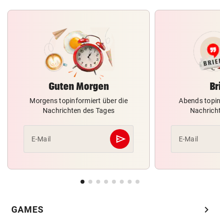
Guten Morgen
Br
Morgens topinformiert über die
Abends topin
Nachrichten des Tages
Nachrich
send
E-Mail
E-Mail
Abschicken
chevron_right
GAMES