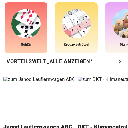
Solitär
Kreuzworträtsel
Mahj
chevron_right
VORTEILSWELT „ALLE ANZEIGEN“
Janod Lauflernwagen ABC