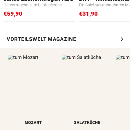
Hervorragend zum Laufenlernen
Ein Spiel aus abbaubaren Ma
€59,90
€31,90
chevron_right
VORTEILSWELT MAGAZINE
MOZART
SALATKÜCHE