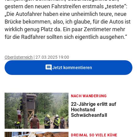
gestern den neuen Fahrstreifen erstmals „testete“:
„Die Autofahrer haben eine unheimlich teure, neue
Brücke bekommen, also, ich glaube, für die Autos ist
wirklich genug Platz da. Ein paar Zentimeter mehr
für die Radfahrer sollten sich eigentlich ausgehen.“
Oberösterreich
27.03.2025 19:00
comment
Jetzt kommentieren
NACH WANDERUNG
22-Jährige erlitt auf
Hochstand
Schwächeanfall
DREIMAL SO VIELE KÜHE