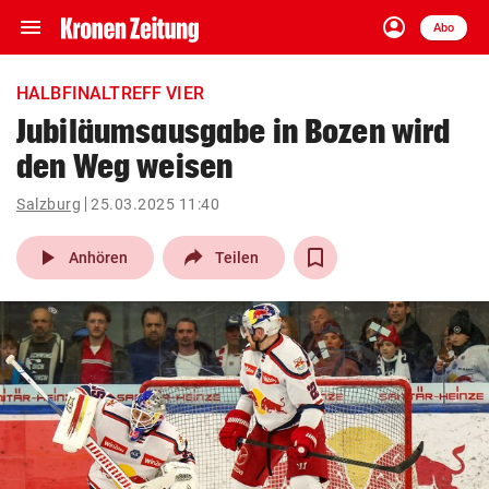
menu
account_circle
Navigation
Anmelden
Abo
close
Schließen
ein-/ausklappen
HALBFINALTREFF VIER
Abonnieren
Jubiläumsausgabe in Bozen wird
den Weg weisen
account_circle
arrow_right
Anmelden
Salzburg
25.03.2025 11:40
pin_drop
arrow_right
Bundesland auswäh
Wien
play_arrow
Anhören
Teilen
bookmark
Merkliste
Suchbegriff
search
eingeben