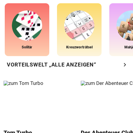
Solitär
Kreuzworträtsel
Mahj
chevron_right
VORTEILSWELT „ALLE ANZEIGEN“
Tom Turbo
Der Abenteuer Clu