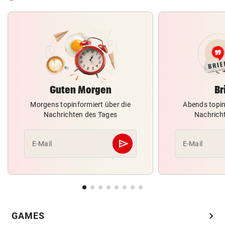
Guten Morgen
Br
Morgens topinformiert über die
Abends topin
Nachrichten des Tages
Nachrich
send
E-Mail
E-Mail
Abschicken
chevron_right
GAMES