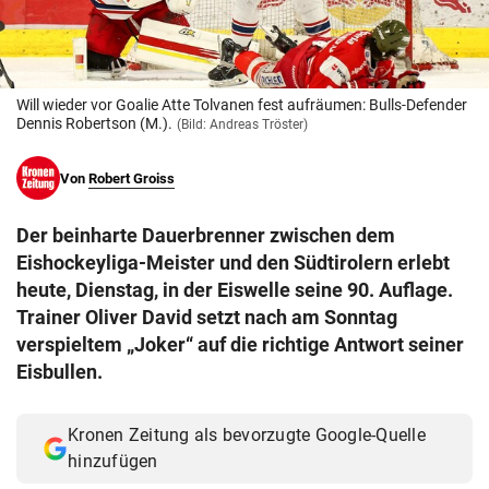
© Krone Multimedia GmbH & Co KG 2026
Muthgasse 2, 1190 Wien
Will wieder vor Goalie Atte Tolvanen fest aufräumen: Bulls-Defender
Dennis Robertson (M.).
(Bild: Andreas Tröster)
Von
Robert Groiss
Der beinharte Dauerbrenner zwischen dem
Eishockeyliga-Meister und den Südtirolern erlebt
heute, Dienstag, in der Eiswelle seine 90. Auflage.
Trainer Oliver David setzt nach am Sonntag
verspieltem „Joker“ auf die richtige Antwort seiner
Eisbullen.
Kronen Zeitung als bevorzugte Google-Quelle
hinzufügen