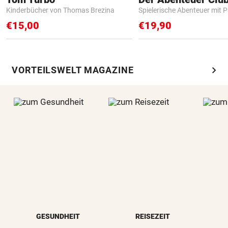
Kinderbücher von Thomas Brezina
Spielerische Abenteuer mit P
€15,00
€19,90
chevron_right
VORTEILSWELT MAGAZINE
GESUNDHEIT
REISEZEIT