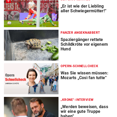
„Er ist wie der Liebling
aller Schwiegermütter!“
PANZER ANGEKNABBERT
Spaziergänger rettete
Schildkröte vor eigenem
Hund
OPERN-SCHNELLCHECK
Was Sie wissen müssen:
Mozarts „Così fan tutte“
„KRONE“-INTERVIEW
„Werden beweisen, dass
wir eine gute Truppe
haben“