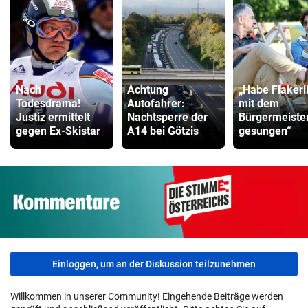
Nach
Achtung
„Habe Fiakerl
Todesdrama!
Autofahrer:
mit dem
Justiz ermittelt
Nachtsperre der
Bürgermeiste
gegen Ex-Skistar
A14 bei Götzis
gesungen“
Einloggen, um an der Diskussion teilzunehmen
Willkommen in unserer Community! Eingehende Beiträge werden