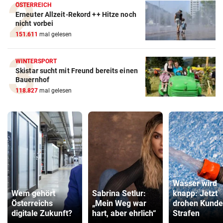
ÖSTERREICH
Erneuter Allzeit-Rekord ++ Hitze noch
nicht vorbei
151.611
mal gelesen
WINTERSPORT
Skistar sucht mit Freund bereits einen
Bauernhof
118.827
mal gelesen
Wasser wird
Wem gehört
Sabrina Setlur:
knapp: Jetzt
Österreichs
„Mein Weg war
drohen Kund
digitale Zukunft?
hart, aber ehrlich“
Strafen