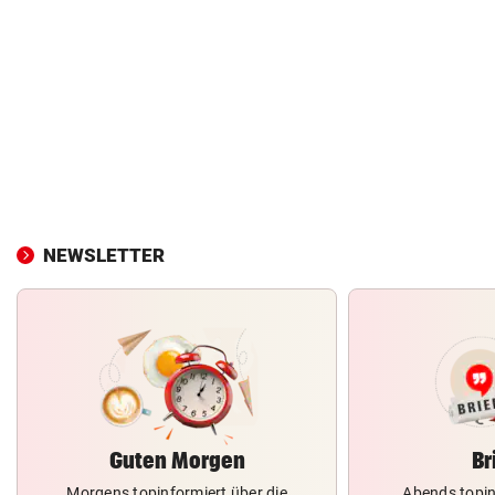
NEWSLETTER
Guten Morgen
Br
Morgens topinformiert über die
Abends topin