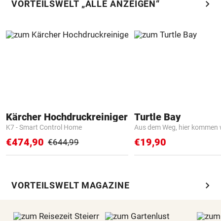
chevron_right
VORTEILSWELT „ALLE ANZEIGEN“
Kärcher Hochdruckreiniger
Turtle Bay
K7 - Smart Control Home
Aus dem Weg, hier kommen w
€474,90
€19,90
€644,99
chevron_right
VORTEILSWELT MAGAZINE