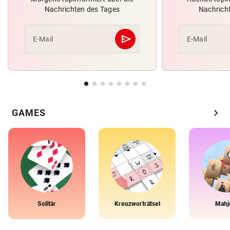
Nachrichten des Tages
Nachrich
send
E-Mail
E-Mail
Abschicken
chevron_right
GAMES
Solitär
Kreuzworträtsel
Mahj