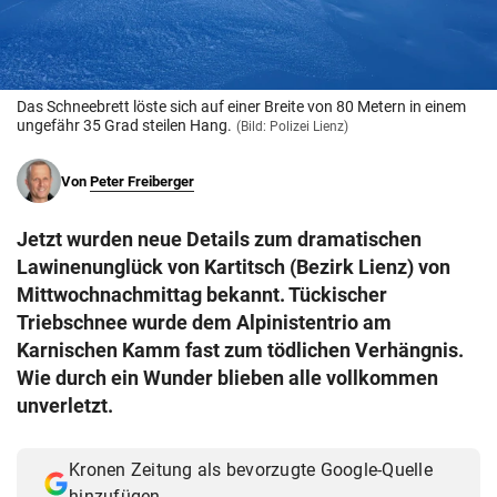
© Krone Multimedia GmbH & Co KG 2026
Muthgasse 2, 1190 Wien
Das Schneebrett löste sich auf einer Breite von 80 Metern in einem
ungefähr 35 Grad steilen Hang.
(Bild: Polizei Lienz)
Von
Peter Freiberger
Jetzt wurden neue Details zum dramatischen
Lawinenunglück von Kartitsch (Bezirk Lienz) von
Mittwochnachmittag bekannt. Tückischer
Triebschnee wurde dem Alpinistentrio am
Karnischen Kamm fast zum tödlichen Verhängnis.
Wie durch ein Wunder blieben alle vollkommen
unverletzt.
Kronen Zeitung als bevorzugte Google-Quelle
hinzufügen