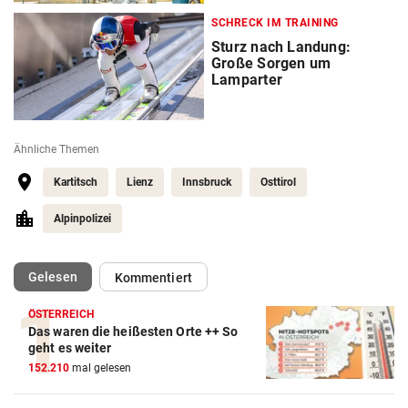
SCHRECK IM TRAINING
Sturz nach Landung:
Große Sorgen um
Lamparter
Ähnliche Themen
Kartitsch
Lienz
Innsbruck
Osttirol
Alpinpolizei
(ausgewählt)
Gelesen
Kommentiert
ÖSTERREICH
Das waren die heißesten Orte ++ So
geht es weiter
152.210
mal gelesen