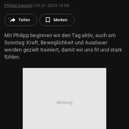
© Krone Multimedia GmbH & Co KG 2026
Philipp bewegt
05.01.2025 10:00
Muthgasse 2, 1190 Wien
Teilen
Merken
Mit Philipp beginnen wir den Tag aktiv, auch am
Sonntag: Kraft, Beweglichkeit und Ausdauer
werden gezielt trainiert, damit wir uns fit und stark
fühlen.