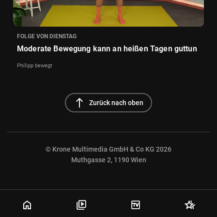
FOLGE VON DIENSTAG
Moderate Bewegung kann an heißen Tagen guttun
Philipp bewegt
north
Zurück nach oben
© Krone Multimedia GmbH & Co KG 2026
Muthgasse 2, 1190 Wien
NaN%