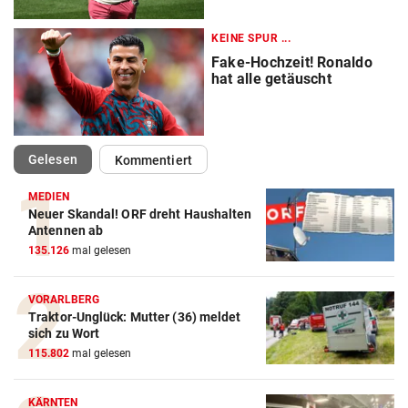
KEINE SPUR ...
Fake-Hochzeit! Ronaldo
hat alle getäuscht
(ausgewählt)
Gelesen
Kommentiert
MEDIEN
Neuer Skandal! ORF dreht Haushalten
Action-Cam Vergleich
Antennen ab
135.126
mal gelesen
ZUM VERGLEICH
Crosstrainer Vergleich
VORARLBERG
Traktor-Unglück: Mutter (36) meldet
ZUM VERGLEICH
sich zu Wort
115.802
mal gelesen
E-Bike Vergleich
ZUM VERGLEICH
KÄRNTEN