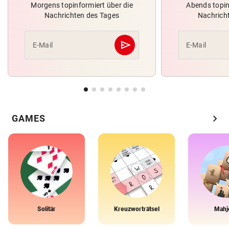
Morgens topinformiert über die
Abends topin
Nachrichten des Tages
Nachrich
send
E-Mail
E-Mail
Abschicken
chevron_right
GAMES
Solitär
Kreuzworträtsel
Mahj