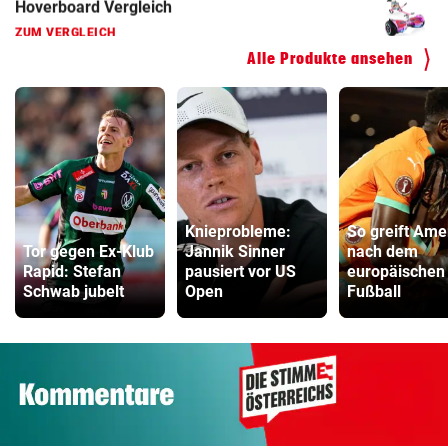
ZUM VERGLEICH
Alle Produkte ansehen
Knieprobleme:
So greift Ame
Tor gegen Ex-Klub
Jannik Sinner
nach dem
Rapid: Stefan
pausiert vor US
europäischen
Schwab jubelt
Open
Fußball