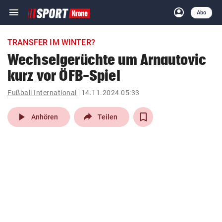
menu
account_circle
Navigation
Anmelden
Abo
close
Schließen
ein-/ausklappen
TRANSFER IM WINTER?
Abonnieren
Wechselgerüchte um Arnautovic
kurz vor ÖFB-Spiel
account_circle
arrow_right
Anmelden
Fußball International
14.11.2024 05:33
pin_drop
arrow_right
Bundesland auswäh
Wien
play_arrow
Anhören
Teilen
bookmark
Merkliste
Suchbegriff
search
eingeben