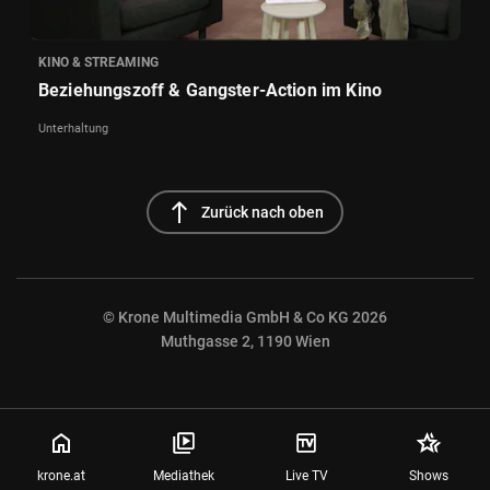
KINO & STREAMING
Beziehungszoff & Gangster-Action im Kino
Unterhaltung
north
Zurück nach oben
© Krone Multimedia GmbH & Co KG 2026
Muthgasse 2, 1190 Wien
NaN%
krone.at
Mediathek
Live TV
Shows