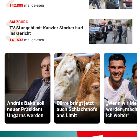
142.888
mal gelesen
SALZBURG
TV-Star geht mit Kanzler Stocker hart
ins Gericht
141.633
mal gelesen
András Baka soll
Dürre bringt jetzt
„Wenn wir Mei
neuer Präsident
auch Schlachthöfe
werden, mac
Ungarns werden
ans Limit
ich weiter“