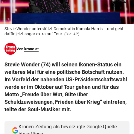
© Krone Multimedia GmbH & Co KG 2026
Muthgasse 2, 1190 Wien
Stevie Wonder unterstützt Demokratin Kamala Harris – und geht
dafür jetzt sogar extra auf Tour.
(Bild: AP)
Von
krone.at
Stevie Wonder (74) will seinen Ikonen-Status ein
weiteres Mal für eine politische Botschaft nutzen.
Im Vorfeld der nahenden US-Präsidentschaftswahl
werde er im Oktober auf Tour gehen und für das
Motto „Freude über Wut, Güte über
Schuldzuweisungen, Frieden über Krieg“ eintreten,
teilte der Soul-Musiker mit.
Kronen Zeitung als bevorzugte Google-Quelle
hinzufügen