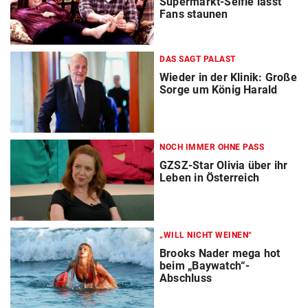
Supermarkt-Selfie lässt
Fans staunen
DAS SAGT PALAST
Wieder in der Klinik: Große
Sorge um König Harald
NOCH IMMER OHNE PASS
GZSZ-Star Olivia über ihr
Leben in Österreich
„WILL NICHT WEINEN“
Brooks Nader mega hot
beim „Baywatch“-
Abschluss