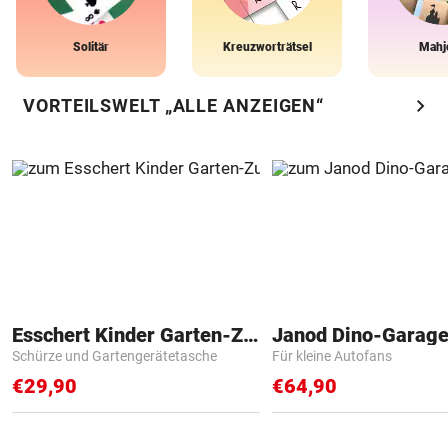
Solitär
Kreuzworträtsel
Mahj
chevron_right
VORTEILSWELT „ALLE ANZEIGEN“
Esschert Kinder Garten-Zubehör
Janod Dino-Garag
Schürze und Gartengerätetasche
Für kleine Autofans
€29,90
€64,90