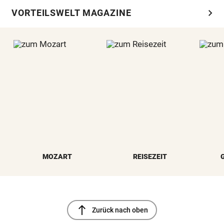
chevron_right
VORTEILSWELT MAGAZINE
MOZART
REISEZEIT
north
Zurück nach oben