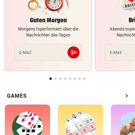
Guten Morgen
Br
Morgens topinformiert über die
Abends topin
Nachrichten des Tages
Nachrich
send
E-Mail
E-Mail
Abschicken
chevron_right
GAMES