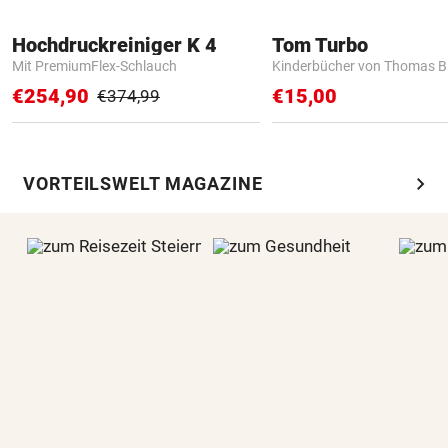
Hochdruckreiniger K 4
Tom Turbo
Mit PremiumFlex-Schlauch
Kinderbücher von Thomas B
€254,90
€15,00
€374,99
chevron_right
VORTEILSWELT MAGAZINE