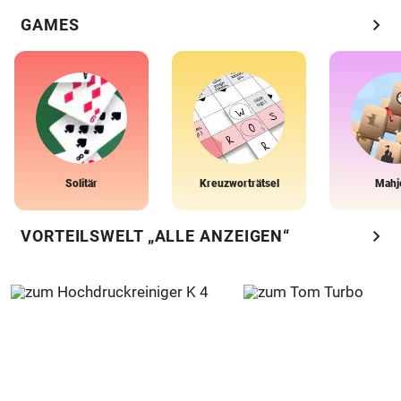
chevron_right
GAMES
Solitär
Kreuzworträtsel
Mahj
chevron_right
VORTEILSWELT „ALLE ANZEIGEN“