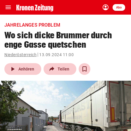
menu
account_circle
Navigation
Anmelden
Abo
close
Schließen
ein-/ausklappen
JAHRELANGES PROBLEM
Abonnieren
Wo sich dicke Brummer durch
enge Gasse quetschen
account_circle
arrow_right
Anmelden
Niederösterreich
13.09.2024 11:00
pin_drop
arrow_right
Bundesland auswäh
Wien
play_arrow
Anhören
Teilen
bookmark
Merkliste
Suchbegriff
search
eingeben