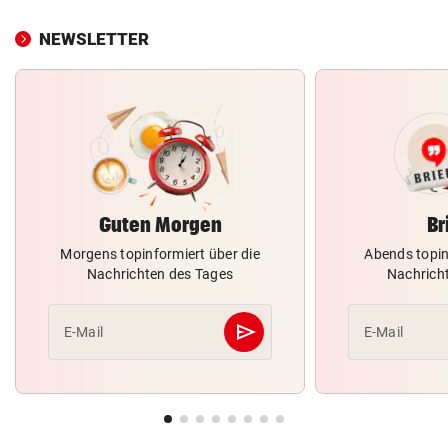
NEWSLETTER
Guten Morgen
Br
Morgens topinformiert über die
Abends topin
Nachrichten des Tages
Nachrich
send
E-Mail
E-Mail
Abschicken