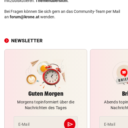
mitzudiskutieren:
Themenübersicht
.
Bei Fragen können Sie sich gern an das Community-Team per Mail
an
forum@krone.at
wenden.
NEWSLETTER
Guten Morgen
Br
Morgens topinformiert über die
Abends topin
Nachrichten des Tages
Nachrich
send
E-Mail
E-Mail
Abschicken