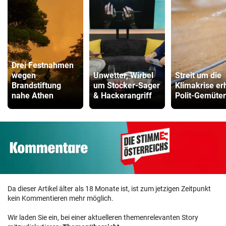
Drei Festnahmen
wegen
Unwetter, Wirbel
Streit um die
Brandstiftung
um Stocker-Sager
Klimakrise erh
nahe Athen
& Hackerangriff
Polit-Gemüter
Da dieser Artikel älter als 18 Monate ist, ist zum jetzigen Zeitpunkt
kein Kommentieren mehr möglich.
Wir laden Sie ein, bei einer aktuelleren themenrelevanten Story