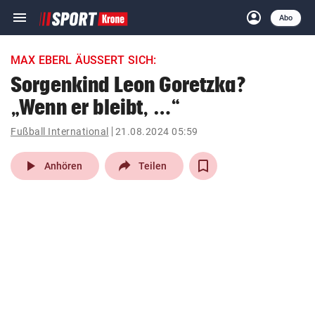
menu
account_circle
Navigation
Anmelden
Abo
close
Schließen
ein-/ausklappen
MAX EBERL ÄUSSERT SICH:
Abonnieren
Sorgenkind Leon Goretzka?
„Wenn er bleibt, …“
account_circle
arrow_right
Anmelden
Fußball International
21.08.2024 05:59
pin_drop
arrow_right
Bundesland auswäh
Wien
play_arrow
Anhören
Teilen
bookmark
Merkliste
Suchbegriff
search
eingeben