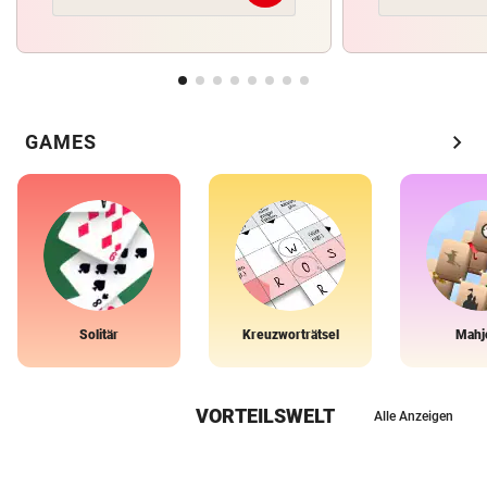
chevron_right
GAMES
Solitär
Kreuzworträtsel
Mahj
VORTEILSWELT
Alle Anzeigen