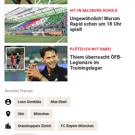
HIT IN SALZBURG SCHULD
Ungewöhnlich! Warum
Rapid schon um 18 Uhr
spielt
PLÖTZLICH MIT DABEI
Thiem überrascht ÖFB-
Legionäre im
Trainingslager
Ähnliche Themen
Leon Goretzka
Max Eberl
Ulm
München
Grasshoppers Zürich
FC Bayern München