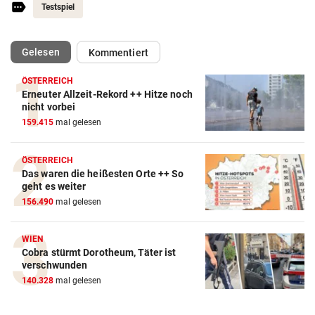
Testspiel
(ausgewählt)
Gelesen
Kommentiert
ÖSTERREICH
Erneuter Allzeit-Rekord ++ Hitze noch
Action-Cam Vergleich
nicht vorbei
159.415
mal gelesen
ZUM VERGLEICH
Crosstrainer Vergleich
ÖSTERREICH
Das waren die heißesten Orte ++ So
ZUM VERGLEICH
geht es weiter
156.490
mal gelesen
E-Bike Vergleich
ZUM VERGLEICH
WIEN
Cobra stürmt Dorotheum, Täter ist
Elektro-Scooter Vergleich
verschwunden
ZUM VERGLEICH
140.328
mal gelesen
Ergometer Vergleich