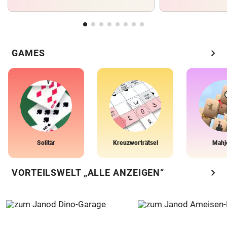
chevron_right
GAMES
Solitär
Kreuzworträtsel
Mahj
chevron_right
VORTEILSWELT „ALLE ANZEIGEN“