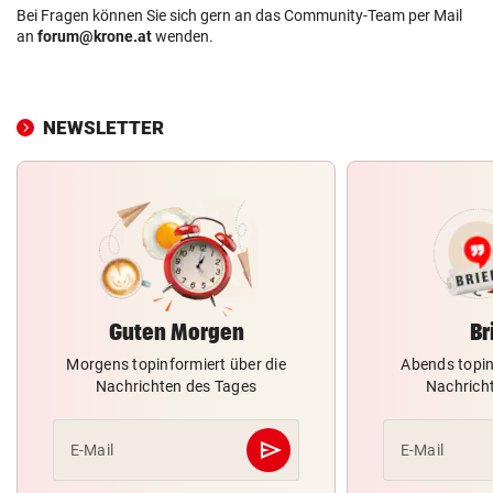
Bei Fragen können Sie sich gern an das Community-Team per Mail
an
forum@krone.at
wenden.
NEWSLETTER
Guten Morgen
Br
Morgens topinformiert über die
Abends topin
Nachrichten des Tages
Nachrich
send
E-Mail
E-Mail
Abschicken