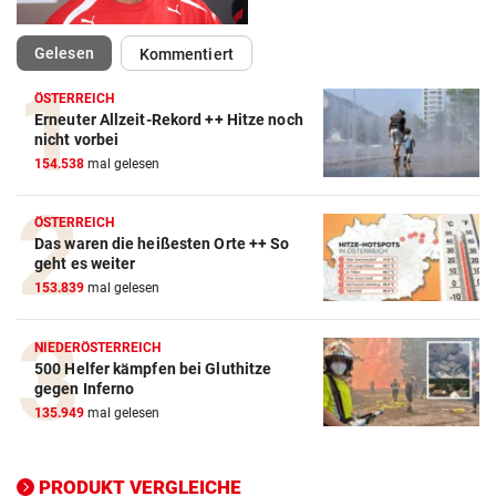
(ausgewählt)
Gelesen
Kommentiert
ÖSTERREICH
Erneuter Allzeit-Rekord ++ Hitze noch
Action-Cam Vergleich
nicht vorbei
154.538
mal gelesen
ZUM VERGLEICH
Crosstrainer Vergleich
ÖSTERREICH
Das waren die heißesten Orte ++ So
ZUM VERGLEICH
geht es weiter
153.839
mal gelesen
E-Bike Vergleich
ZUM VERGLEICH
NIEDERÖSTERREICH
500 Helfer kämpfen bei Gluthitze
Elektro-Scooter Vergleich
gegen Inferno
ZUM VERGLEICH
135.949
mal gelesen
Ergometer Vergleich
ZUM VERGLEICH
PRODUKT VERGLEICHE