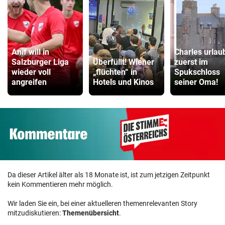
Anif will in
Charles urlau
Salzburger Liga
Überfüllt! Wiener
zuerst im
wieder voll
„flüchten“ in
Spukschloss
angreifen
Hotels und Kinos
seiner Oma!
Da dieser Artikel älter als 18 Monate ist, ist zum jetzigen Zeitpunkt
kein Kommentieren mehr möglich.
Wir laden Sie ein, bei einer aktuelleren themenrelevanten Story
mitzudiskutieren:
Themenübersicht
.