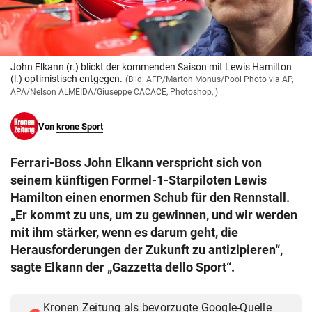
© Krone Multimedia GmbH & Co KG 2026
Muthgasse 2, 1190 Wien
John Elkann (r.) blickt der kommenden Saison mit Lewis Hamilton
(l.) optimistisch entgegen.
(Bild: AFP/Marton Monus/Pool Photo via AP,
APA/Nelson ALMEIDA/Giuseppe CACACE, Photoshop, )
Von
krone Sport
Ferrari-Boss John Elkann verspricht sich von
seinem künftigen Formel-1-Starpiloten Lewis
Hamilton einen enormen Schub für den Rennstall.
„Er kommt zu uns, um zu gewinnen, und wir werden
mit ihm stärker, wenn es darum geht, die
Herausforderungen der Zukunft zu antizipieren“,
sagte Elkann der „Gazzetta dello Sport“.
Kronen Zeitung als bevorzugte Google-Quelle