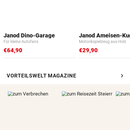
Janod Dino-Garage
Janod Ameisen-Ku
Für kleine Autofans
Motorikspielzeug aus Holz
€64,90
€29,90
chevron_right
VORTEILSWELT MAGAZINE