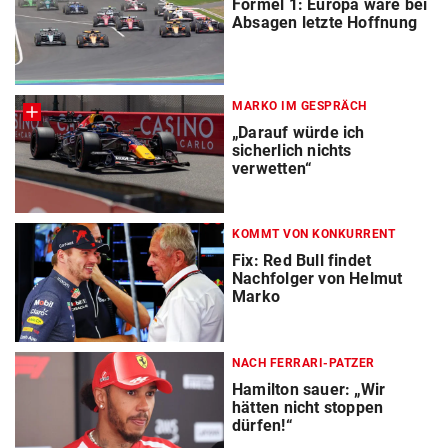
Formel 1: Europa wäre bei
Absagen letzte Hoffnung
MARKO IM GESPRÄCH
„Darauf würde ich
sicherlich nichts
verwetten“
KOMMT VON KONKURRENT
Fix: Red Bull findet
Nachfolger von Helmut
Marko
NACH FERRARI-PATZER
Hamilton sauer: „Wir
hätten nicht stoppen
dürfen!“