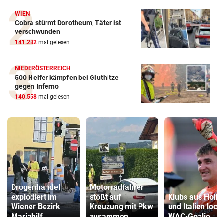
WIEN
Cobra stürmt Dorotheum, Täter ist
verschwunden
141.282
mal gelesen
NIEDERÖSTERREICH
500 Helfer kämpfen bei Gluthitze
gegen Inferno
140.558
mal gelesen
Drogenhandel
Motorradfahrer
explodiert im
stößt auf
Klubs aus Hol
Wiener Bezirk
Kreuzung mit Pkw
und Italien lo
Mariahilf
zusammen
WAC-Goalie