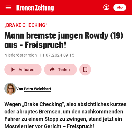
menu
account_circle
Navigation
Anmelden
Abo
close
Schließen
ein-/ausklappen
„BRAKE CHECKING“
Abonnieren
Mann bremste jungen Rowdy (19)
aus – Freispruch!
account_circle
arrow_right
Anmelden
Niederösterreich
11.07.2024 09:15
pin_drop
arrow_right
Bundesland auswäh
Wien
play_arrow
Anhören
Teilen
bookmark
Merkliste
Von
Petra Weichhart
Suchbegriff
search
Wegen „Brake Checking“, also absichtliches kurzes
eingeben
oder abruptes Bremsen, um den nachkommenden
Fahrer zu einem Stopp zu zwingen, stand jetzt ein
Mostviertler vor Gericht – Freispruch!