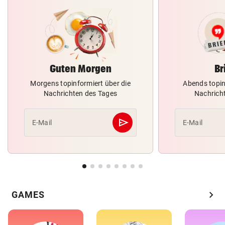
Guten Morgen
Br
Morgens topinformiert über die
Abends topin
Nachrichten des Tages
Nachrich
send
E-Mail
E-Mail
Abschicken
chevron_right
GAMES