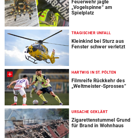
Feuerwehr jagte
„Vogelspinne“ am
Spielplatz
TRAGISCHER UNFALL
Kleinkind bei Sturz aus
Fenster schwer verletzt
HARTWIG IN ST. PÖLTEN
Filmreife Rückkehr des
„Weltmeister-Sprosses“
URSACHE GEKLÄRT
Zigarettenstummel Grund
für Brand in Wohnhaus