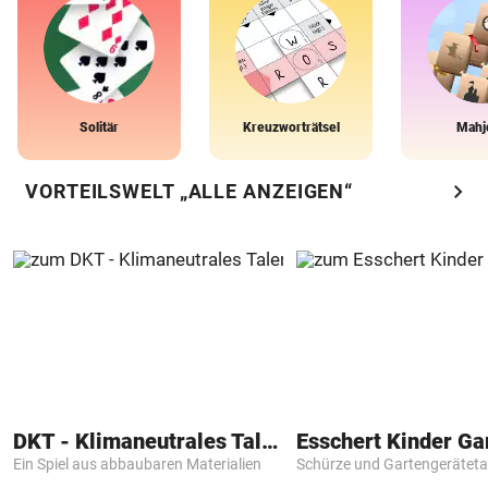
Solitär
Kreuzworträtsel
Mahj
chevron_right
VORTEILSWELT „ALLE ANZEIGEN“
DKT - Klimaneutrales Talent
Ein Spiel aus abbaubaren Materialien
Schürze und Gartengerätet