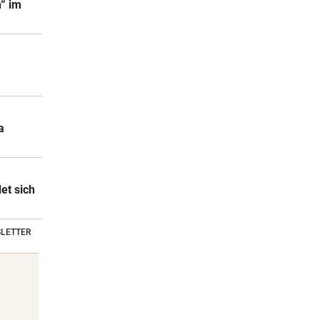
n“ im
a
et sich
LETTER