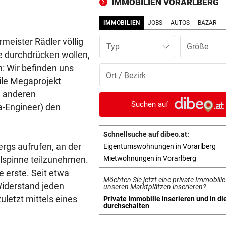
IMMOBILIEN VORARLBERG
beschmiert
IMMOBILIEN
JOBS
AUTOS
BAZAR
PERSONALMANGEL
vor 1
rmeister Rädler völlig
Vorarlbergs Polizei braucht j
Typ
Hilfe von außen
e durchdrücken wollen,
n: Wir befinden uns
BEI POLEN-CHALLENGER
vor 1
sile Megaprojekt
Nervenstarker Schwärzler zi
d anderen
ins Halbfinale ein
Suchen auf
a-Engineer) den
ZERÜTTETE FAMILIE
vor 1
Stiefvater wegen Gewalt an
Schnellsuche auf dibeo.at:
Ziehtochter vor Gericht
ergs aufrufen, an der
in 
Eigentumswohnungen in Vorarlberg
in neuem 
elspinne teilzunehmen.
Mietwohnungen in Vorarlberg
BREGENZER FESTSPIELE
vor 1
e erste. Seit etwa
Möchten Sie jetzt eine private Immobilie
Eine wunderbare Reise mit 
Widerstand jeden
unseren Marktplätzen inserieren?
Sofie von Otter
letzt mittels eines
Private Immobilie inserieren und in di
in neuem Tab öffnen
durchschalten
POLIZEI SUCHT ZEUGEN
vor 1