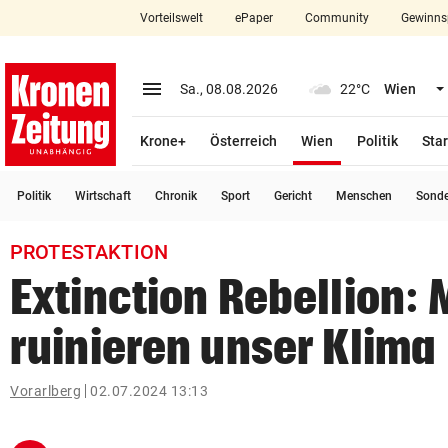
Vorteilswelt
ePaper
Community
Gewinns
close
Schließen
menu
Menü aufklappen
Sa., 08.08.2026
22°C
Wien
Abonnieren
(ausgewählt)
Krone+
Österreich
Wien
Politik
Star
account_circle
arrow_right
Anmelden
Politik
Wirtschaft
Chronik
Sport
Gericht
Menschen
Sond
pin_drop
arrow_right
Bundesland auswäh
Wien
PROTESTAKTION
bookmark
Merkliste
Extinction Rebellion:
ruinieren unser Klima
Suchbegriff
search
eingeben
Vorarlberg
02.07.2024 13:13