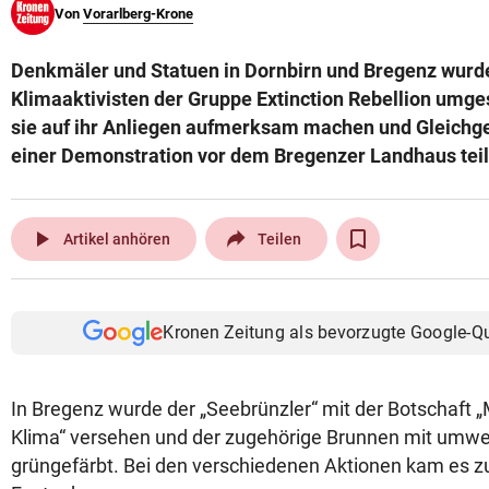
Von
Vorarlberg-Krone
© Krone Multimedia GmbH & Co KG 2026
Muthgasse 2, 1190 Wien
Denkmäler und Statuen in Dornbirn und Bregenz wur
Klimaaktivisten der Gruppe Extinction Rebellion umges
sie auf ihr Anliegen aufmerksam machen und Gleichge
einer Demonstration vor dem Bregenzer Landhaus te
play_arrow
Artikel anhören
Teilen
Kronen Zeitung als bevorzugte Google-Q
In Bregenz wurde der „Seebrünzler“ mit der Botschaft „
Klima“ versehen und der zugehörige Brunnen mit umwel
grüngefärbt. Bei den verschiedenen Aktionen kam es 