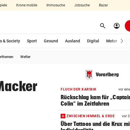
piele
Krone mobile
Immosuche
Jobsuche
Bazar
search
account_circle
Menü aufklappen
Suchen
s & Society
Sport
Gesund
Ausland
Digital
Motor
Wir
erthemen
Wetter
len
Vorarlberg
 Macker
FLUCH DER KARIBIK
vor ein
Rückschlag kam für „Captai
Colin“ im Zeitfahren
ZWISCHEN HIMMEL & ERDE
vor 
Über Tattoos und die Krux mi