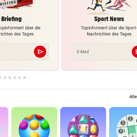
Briefing
Sport News
opinformiert über die
Topinformiert über die Sport
ichten des Tages
Nachrichten des Tages
send
s
E-Mail
Abschicken
Alle