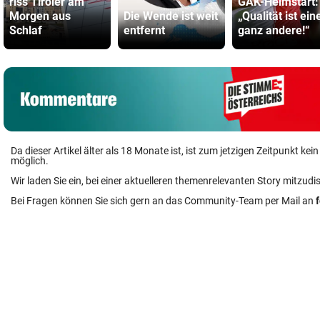
riss Tiroler am
GAK-Heimstart:
Morgen aus
Die Wende ist weit
„Qualität ist ein
Schlaf
entfernt
ganz andere!“
Da dieser Artikel älter als 18 Monate ist, ist zum jetzigen Zeitpunkt k
möglich.
Wir laden Sie ein, bei einer aktuelleren themenrelevanten Story mitzudi
Bei Fragen können Sie sich gern an das Community-Team per Mail an