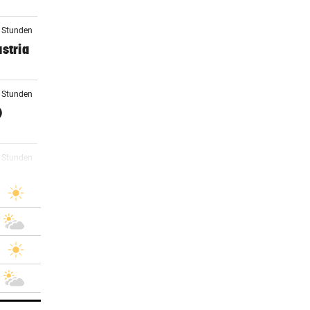
4 Stunden
stria
1 Stunden
)
1 Stunden
rby
3 Stunden
4 Stunden
sch