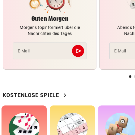
Guten Morgen
Morgens topinformiert über die
Abends t
Nachrichten des Tages
Nachr
send
E-Mail
E-Mail
Abschicken
chevron_right
KOSTENLOSE SPIELE