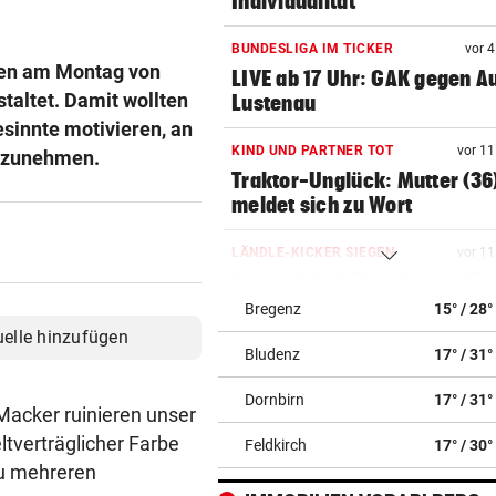
Individualität
BUNDESLIGA IM TICKER
vor 
den am Montag von
LIVE ab 17 Uhr: GAK gegen Au
taltet. Damit wollten
Lustenau
sinnte motivieren, an
KIND UND PARTNER TOT
vor 1
ilzunehmen.
Traktor-Unglück: Mutter (36
meldet sich zu Wort
LÄNDLE-KICKER SIEGEN
vor 1
3:1 nach 0:1! Altach dreht De
gegen WSG Tirol
Bregenz
15° / 28°
uelle hinzufügen
Bludenz
17° / 31°
BEI WOLFURTTROPHY
vor 1
Lokalmatadorin und Tirol-
Dornbirn
17° / 31°
Youngster mit Sensation
Macker ruinieren unser
tverträglicher Farbe
Feldkirch
17° / 30°
POLIZEI SUCHT ZEUGEN
vor 1
zu mehreren
Integrationsbüro antisemiti