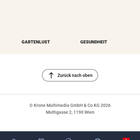
GARTENLUST
GESUNDHEIT
north
Zurück nach oben
© Krone Multimedia GmbH & Co KG 2026
Muthgasse 2, 1190 Wien
NaN%