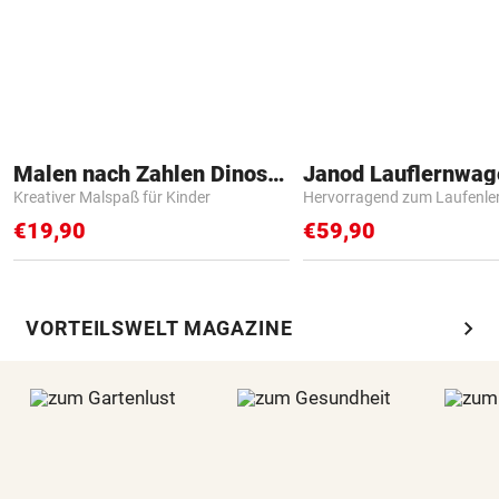
Malen nach Zahlen Dinosaurier
Janod Lauflernwa
Kreativer Malspaß für Kinder
Hervorragend zum Laufenle
€19,90
€59,90
chevron_right
VORTEILSWELT MAGAZINE