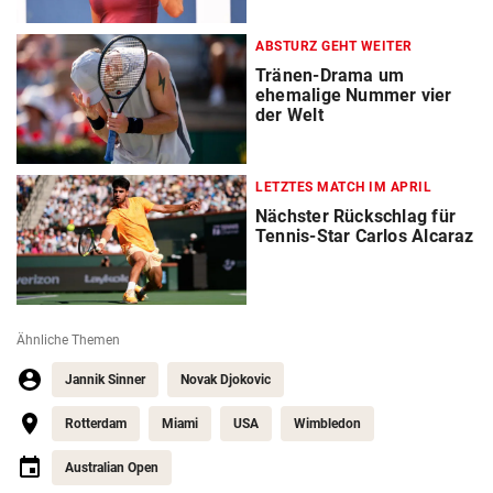
ABSTURZ GEHT WEITER
Tränen-Drama um
ehemalige Nummer vier
der Welt
LETZTES MATCH IM APRIL
Nächster Rückschlag für
Tennis-Star Carlos Alcaraz
Ähnliche Themen
Jannik Sinner
Novak Djokovic
Rotterdam
Miami
USA
Wimbledon
Australian Open