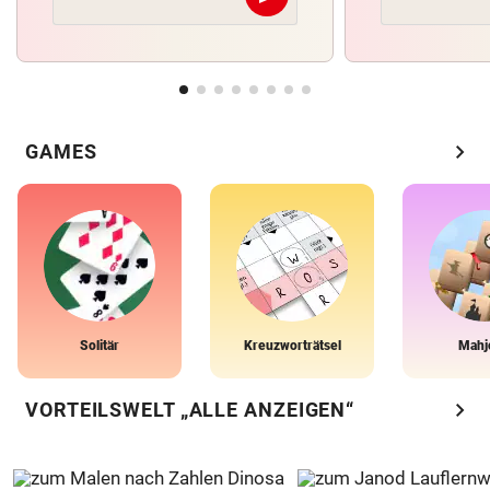
Abschicken
chevron_right
GAMES
Solitär
Kreuzworträtsel
Mahj
chevron_right
VORTEILSWELT „ALLE ANZEIGEN“