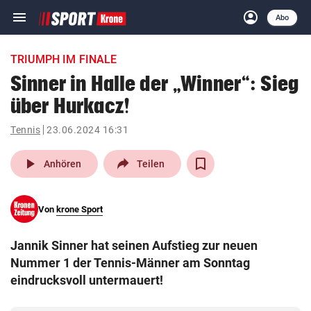
menu
account_circle
Navigation
Anmelden
Abo
close
Schließen
ein-/ausklappen
TRIUMPH IM FINALE
Abonnieren
Sinner in Halle der „Winner“: Sieg
über Hurkacz!
account_circle
arrow_right
Anmelden
Tennis
23.06.2024 16:31
pin_drop
arrow_right
Bundesland auswäh
Wien
play_arrow
Anhören
Teilen
bookmark
Merkliste
Von
krone Sport
Suchbegriff
search
Jannik Sinner hat seinen Aufstieg zur neuen
eingeben
Nummer 1 der Tennis-Männer am Sonntag
eindrucksvoll untermauert!