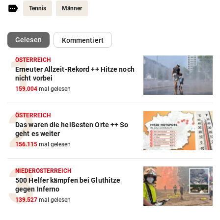
Tennis
Männer
(ausgewählt)
Gelesen
Kommentiert
ÖSTERREICH
Erneuter Allzeit-Rekord ++ Hitze noch
Action-Cam Vergleich
nicht vorbei
159.004
mal gelesen
ZUM VERGLEICH
Crosstrainer Vergleich
ÖSTERREICH
Das waren die heißesten Orte ++ So
ZUM VERGLEICH
geht es weiter
156.115
mal gelesen
E-Bike Vergleich
ZUM VERGLEICH
NIEDERÖSTERREICH
500 Helfer kämpfen bei Gluthitze
Elektro-Scooter Vergleich
gegen Inferno
ZUM VERGLEICH
139.527
mal gelesen
Ergometer Vergleich