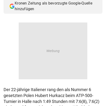
Kronen Zeitung als bevorzugte Google-Quelle
© Krone Multimedia GmbH & Co KG 2026
hinzufügen
Muthgasse 2, 1190 Wien
Der 22-jährige Italiener rang den als Nummer 6
gesetzten Polen Hubert Hurkacz beim ATP-500-
Turnier in Halle nach 1:49 Stunden mit 7:6(8), 7:6(2)