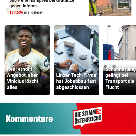
500 Helfer kämpfen bei Gluthitze
gegen Inferno
134.636
mal gelesen
Real erhöht
Schubhäftling
Angebot, aber
Linzer Tech-Firma
gelingt bei
Vinicius löscht
hat Jobabbau fast
Transport die
alles
abgeschlossen
Flucht