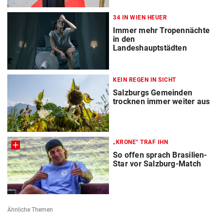
34 IN WIEN HEUER
Immer mehr Tropennächte
in den
Landeshauptstädten
KEIN REGEN IN SICHT
Salzburgs Gemeinden
trocknen immer weiter aus
„KRONE“ TRAF IHN
So offen sprach Brasilien-
Star vor Salzburg-Match
Ähnliche Themen