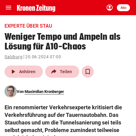
menu
account_circle
Navigation
Anmelden
Abo
close
Schließen
ein-/ausklappen
EXPERTE ÜBER STAU
Abonnieren
Weniger Tempo und Ampeln als
Lösung für A10-Chaos
account_circle
arrow_right
Anmelden
Salzburg
20.06.2024 07:00
pin_drop
arrow_right
Bundesland auswäh
Wien
play_arrow
Anhören
Teilen
bookmark
Merkliste
Von
Maximilian Kronberger
Suchbegriff
search
Ein renommierter Verkehrsexperte kritisiert die
eingeben
Verkehrsführung auf der Tauernautobahn. Das
Stauchaos und um die Tunnelsanierung sei teils
selbst gemacht, Probleme zumindest teilweise