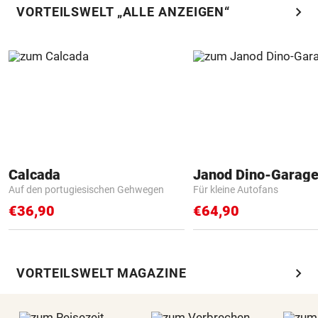
chevron_right
VORTEILSWELT „ALLE ANZEIGEN“
Calcada
Janod Dino-Garag
Auf den portugiesischen Gehwegen
Für kleine Autofans
€36,90
€64,90
chevron_right
VORTEILSWELT MAGAZINE