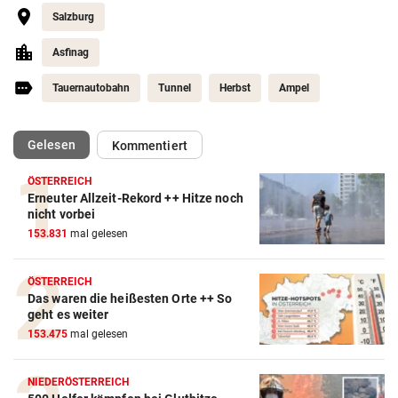
Salzburg
Asfinag
Tauernautobahn
Tunnel
Herbst
Ampel
(ausgewählt)
Gelesen
Kommentiert
ÖSTERREICH
Erneuter Allzeit-Rekord ++ Hitze noch
nicht vorbei
153.831
mal gelesen
ÖSTERREICH
Das waren die heißesten Orte ++ So
geht es weiter
153.475
mal gelesen
NIEDERÖSTERREICH