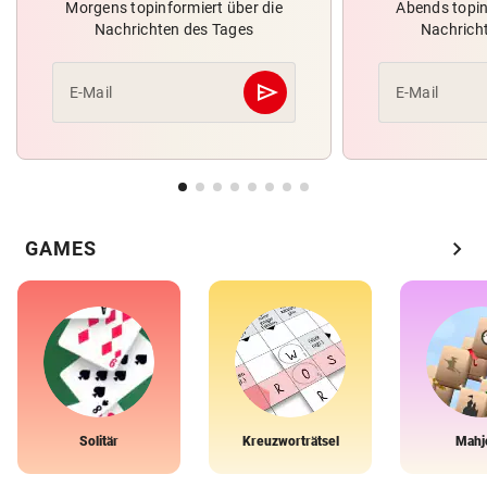
Morgens topinformiert über die
Abends topin
Nachrichten des Tages
Nachrich
send
E-Mail
E-Mail
Abschicken
chevron_right
GAMES
Solitär
Kreuzworträtsel
Mahj