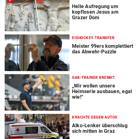
Helle Aufregung um
kopflosen Jesus am
Grazer Dom
EISHOCKEY-TRANSFER
Meister 99ers komplettiert
das Abwehr-Puzzle
GAK-TRAINER BRENNT:
„Wir wollen unsere
Heimserie ausbauen, egal
wie!“
KRACHTE GEGEN AUTOS
Alko-Lenker überschlug
sich mitten in Graz