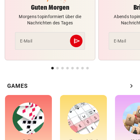
Guten Morgen
Br
Morgens topinformiert über die
Abends topin
Nachrichten des Tages
Nachrich
send
E-Mail
E-Mail
Abschicken
chevron_right
GAMES