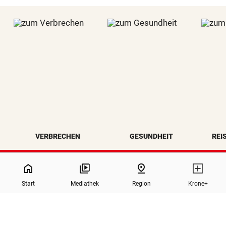
VERBRECHEN
GESUNDHEIT
REI
NaN%
home
pin_drop
Start
Mediathek
Region
Krone+
north
Zurück nach oben