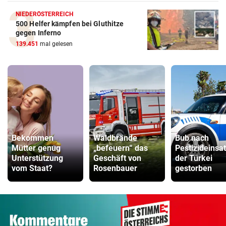
NIEDERÖSTERREICH
500 Helfer kämpfen bei Gluthitze
gegen Inferno
139.451
mal gelesen
Bekommen
Waldbrände
Bub nach
Mütter genug
„befeuern“ das
Pestizideinsat
Unterstützung
Geschäft von
der Türkei
vom Staat?
Rosenbauer
gestorben