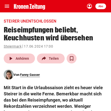
menu
account_circle
Navigation
Anmelden
Abo
close
Schließen
ein-/ausklappen
STEIRER UNENTSCHLOSSEN
Abonnieren
Reiseimpfungen beliebt,
Keuchhusten wird übersehen
account_circle
arrow_right
Anmelden
Steiermark
17.06.2024 17:00
pin_drop
arrow_right
Bundesland auswäh
Wien
play_arrow
Anhören
Teilen
bookmark
Merkliste
Von
Fanny Gasser
Suchbegriff
search
Mit Start in die Urlaubssaison zieht es heuer viele
eingeben
Steirer in die weite Ferne. Bemerkbar macht sich
das bei den Reiseimpfungen, wo aktuell
Rekordzahlen verzeichnet werden. Weniger