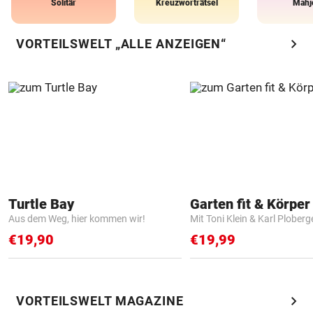
Solitär
Kreuzworträtsel
Mahj
chevron_right
VORTEILSWELT „ALLE ANZEIGEN“
Turtle Bay
Garten fit & Körper 
Aus dem Weg, hier kommen wir!
Mit Toni Klein & Karl Ploberg
€19,90
€19,99
chevron_right
VORTEILSWELT MAGAZINE