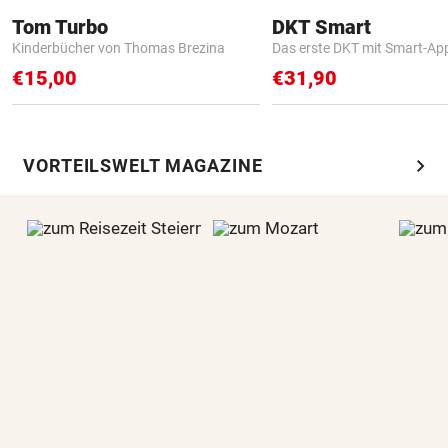
Tom Turbo
DKT Smart
Kinderbücher von Thomas Brezina
Das erste DKT mit Smart-Ap
€15,00
€31,90
chevron_right
VORTEILSWELT MAGAZINE