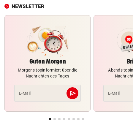
NEWSLETTER
Guten Morgen
Br
Morgens topinformiert über die
Abends topin
Nachrichten des Tages
Nachrich
send
E-Mail
E-Mail
Abschicken