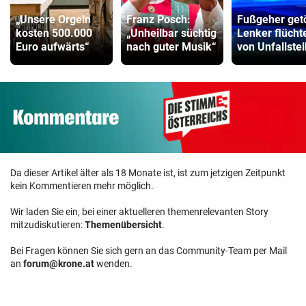
„Unsere Orgeln
Franz Posch:
Fußgeher getö
kosten 500.000
„Unheilbar süchtig
Lenker flücht
Euro aufwärts“
nach guter Musik“
von Unfallstel
Da dieser Artikel älter als 18 Monate ist, ist zum jetzigen Zeitpunkt
kein Kommentieren mehr möglich.
Wir laden Sie ein, bei einer aktuelleren themenrelevanten Story
mitzudiskutieren:
Themenübersicht
.
Bei Fragen können Sie sich gern an das Community-Team per Mail
an
forum@krone.at
wenden.