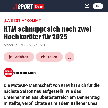
menu
account_circle
Navigation
Anmelden
Abo
close
Schließen
ein-/ausklappen
„LA BESTIA“ KOMMT
Abonnieren
KTM schnappt sich noch zwei
Hochkaräter für 2025
account_circle
arrow_right
Anmelden
MotoGP
13.06.2024 09:10
pin_drop
arrow_right
Bundesland auswäh
Wien
play_arrow
Anhören
Teilen
bookmark
Merkliste
Von
krone Sport
Suchbegriff
search
Die MotoGP-Mannschaft von KTM hat sich für die
eingeben
nächste Saison neu aufgestellt. Wie das
Unternehmen aus Oberösterreich am Donnerstag
mitteilte, verpflichtete es mit dem Italiener Enea