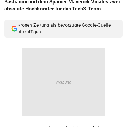
Bastianini und dem Spanier Maverick Vinales zwei
© Krone Multimedia GmbH & Co KG 2026
absolute Hochkaräter für das Tech3-Team.
Muthgasse 2, 1190 Wien
Kronen Zeitung als bevorzugte Google-Quelle
hinzufügen