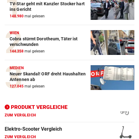
TV-Star geht mit Kanzler Stocker hart
Action-Cam Vergleich
ins Gericht
148.980
mal gelesen
ZUM VERGLEICH
Crosstrainer Vergleich
WIEN
Cobra stürmt Dorotheum, Täter ist
ZUM VERGLEICH
verschwunden
144.358
mal gelesen
E-Bike Vergleich
ZUM VERGLEICH
MEDIEN
Neuer Skandal! ORF dreht Haushalten
Elektro-Scooter Vergleich
Antennen ab
ZUM VERGLEICH
127.045
mal gelesen
Ergometer Vergleich
ZUM VERGLEICH
PRODUKT VERGLEICHE
Fahrrad Test
ZUM VERGLEICH