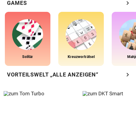
chevron_right
GAMES
Solitär
Kreuzworträtsel
Mahj
chevron_right
VORTEILSWELT „ALLE ANZEIGEN“