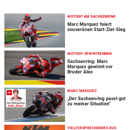
MOTOGP AM SACHSENRING
Marc Marquez feiert
souveränen Start-Ziel-Sieg
MOTOGP-SPRINTRENNEN
Sachsenring: Marc
Marquez gewinnt vor
Bruder Alex
MARC MARQUEZ
„Der Sachsenring passt gut
zu meiner Situation“
VIELVERSPRECHENDES DUO