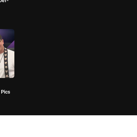
0er-
 Pics