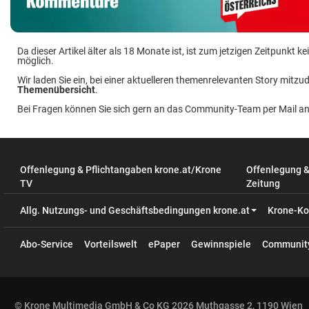
Da dieser Artikel älter als 18 Monate ist, ist zum jetzigen Zeitpunkt
möglich.
Wir laden Sie ein, bei einer aktuelleren themenrelevanten Story mitzud
Themenübersicht
.
Bei Fragen können Sie sich gern an das Community-Team per Mail a
Offenlegung & Pflichtangaben krone.at/Krone
Offenlegung 
TV
Zeitung
Allg. Nutzungs- und Geschäftsbedingungen krone.at
Krone-Ko
Abo-Service
Vorteilswelt
ePaper
Gewinnspiele
Communit
© Krone Multimedia GmbH & Co KG 2026 Muthgasse 2, 1190 Wien