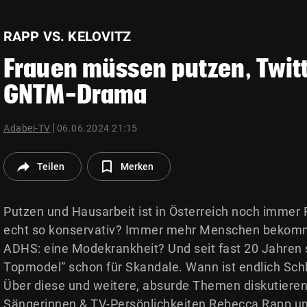
© Krone Multimedia GmbH & Co KG 2026
Muthgasse 2, 1190 Wien
RAPP VS. KELOVITZ
Frauen müssen putzen, Twit
GNTM-Drama
Adabei-TV
06.06.2024 21:15
Teilen
Merken
Putzen und Hausarbeit ist in Österreich noch immer 
echt so konservativ? Immer mehr Menschen bekom
ADHS: eine Modekrankheit? Und seit fast 20 Jahren
Topmodel“ schon für Skandale. Wann ist endlich Sc
Über diese und weitere, absurde Themen diskutieren 
Sängerinnen & TV-Persönlichkeiten Rebecca Rapp und