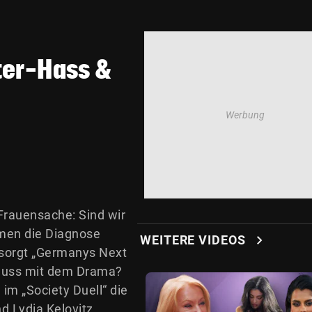
ter-Hass &
Frauensache: Sind wir
men die Diagnose
chevron_right
WEITERE VIDEOS
 sorgt „Germanys Next
hluss mit dem Drama?
im „Society Duell“ die
 Lydia Kelovitz.