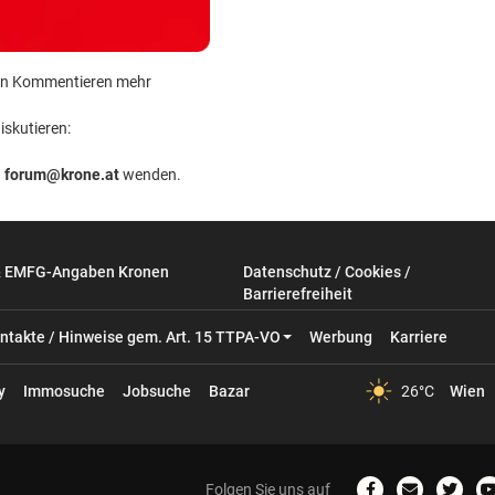
 kein Kommentieren mehr
iskutieren:
n
forum@krone.at
wenden.
& EMFG-Angaben Kronen
Datenschutz / Cookies /
Barrierefreiheit
ntakte / Hinweise gem. Art. 15 TTPA-VO
Werbung
Karriere
y
Immosuche
Jobsuche
Bazar
26°C
Wien
Folgen Sie uns auf