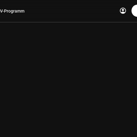
account_circle
V-Programm
len