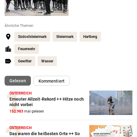
Ähnliche Themen
Südoststeiermark
Steiermark
Hartberg
Feuerwehr
Gewitter
Wasser
(ausgewählt)
Gelesen
Kommentiert
ÖSTERREICH
Erneuter Allzeit-Rekord ++ Hitze noch
nicht vorbei
152.983
mal gelesen
ÖSTERREICH
Das waren die heißesten Orte ++ So