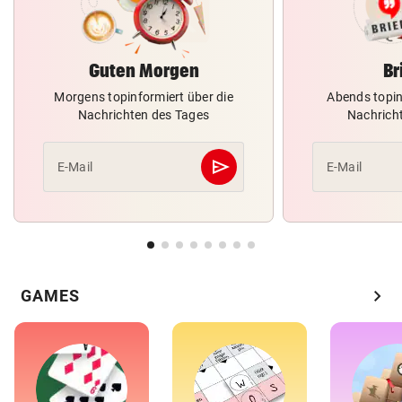
Guten Morgen
Br
Morgens topinformiert über die
Abends topin
Nachrichten des Tages
Nachrich
send
E-Mail
E-Mail
Abschicken
chevron_right
GAMES