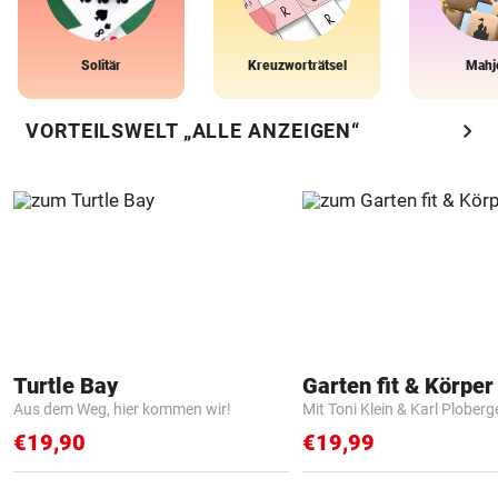
Solitär
Kreuzworträtsel
Mahj
chevron_right
VORTEILSWELT „ALLE ANZEIGEN“
Turtle Bay
Garten fit & Körper 
Aus dem Weg, hier kommen wir!
Mit Toni Klein & Karl Ploberg
€19,90
€19,99