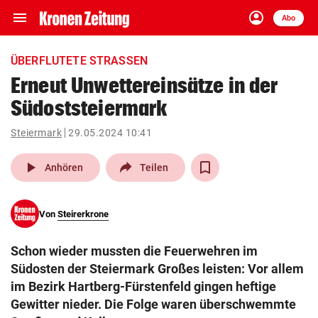
menu
account_circle
Navigation
Anmelden
Abo
close
Schließen
ein-/ausklappen
ÜBERFLUTETE STRASSEN
Abonnieren
Erneut Unwettereinsätze in der
Südoststeiermark
account_circle
arrow_right
Anmelden
Steiermark
29.05.2024 10:41
pin_drop
arrow_right
Bundesland auswäh
Wien
play_arrow
Anhören
Teilen
bookmark
Merkliste
Von
Steirerkrone
Suchbegriff
search
Schon wieder mussten die Feuerwehren im
eingeben
Südosten der Steiermark Großes leisten: Vor allem
im Bezirk Hartberg-Fürstenfeld gingen heftige
Gewitter nieder. Die Folge waren überschwemmte