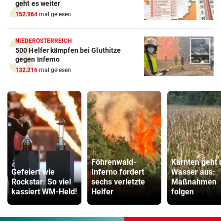
geht es weiter
152.964
mal gelesen
NIEDERÖSTERREICH
500 Helfer kämpfen bei Gluthitze
gegen Inferno
132.216
mal gelesen
Föhrenwald-
Kärnten geht 
Gefeiert wie
Inferno fordert
Wasser aus:
Rockstar: So viel
sechs verletzte
Maßnahmen
kassiert WM-Held!
Helfer
folgen