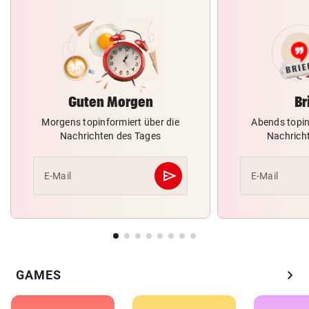
Guten Morgen
Br
Morgens topinformiert über die
Abends topin
Nachrichten des Tages
Nachrich
send
E-Mail
E-Mail
Abschicken
chevron_right
GAMES