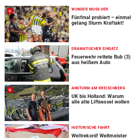
WUNDER MUSS HER
Fünfmal probiert – einmal
gelang Sturm Kraftakt!
DRAMATISCHER EINSATZ
Feuerwehr rettete Bub (3)
aus heißem Auto
ANSTURM AM KREISCHBERG
UK bis Holland: Warum
alle alte Liftsessel wollen
HISTORISCHE FAHRT
Weltrekord! Weltmeister