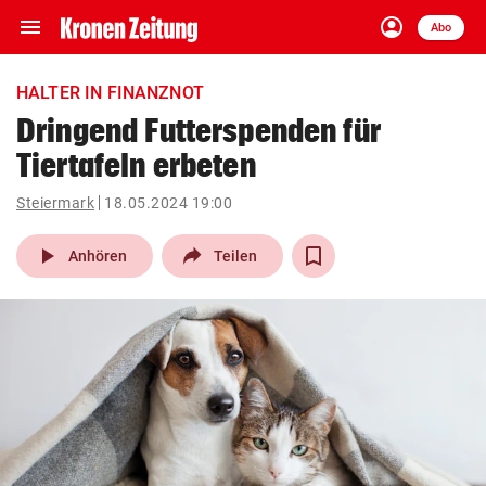
menu
account_circle
Navigation
Anmelden
Abo
close
Schließen
ein-/ausklappen
HALTER IN FINANZNOT
Abonnieren
Dringend Futterspenden für
Tiertafeln erbeten
account_circle
arrow_right
Anmelden
Steiermark
18.05.2024 19:00
pin_drop
arrow_right
Bundesland auswäh
Wien
play_arrow
Anhören
Teilen
bookmark
Merkliste
Suchbegriff
search
eingeben