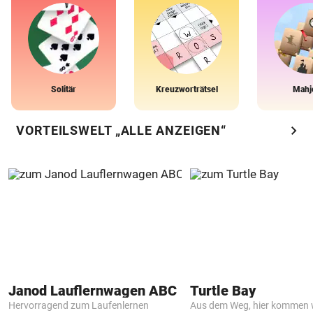
Solitär
Kreuzworträtsel
Mahj
chevron_right
VORTEILSWELT „ALLE ANZEIGEN“
Janod Lauflernwagen ABC
Turtle Bay
Hervorragend zum Laufenlernen
Aus dem Weg, hier kommen w