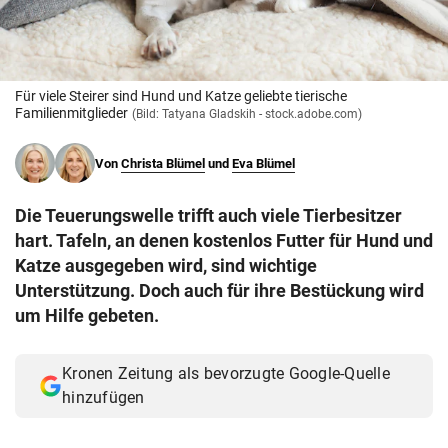
© Krone Multimedia GmbH & Co KG 2026
Muthgasse 2, 1190 Wien
Für viele Steirer sind Hund und Katze geliebte tierische
Familienmitglieder
(Bild: Tatyana Gladskih - stock.adobe.com)
Von
Christa Blümel
und
Eva Blümel
Die Teuerungswelle trifft auch viele Tierbesitzer
hart. Tafeln, an denen kostenlos Futter für Hund und
Katze ausgegeben wird, sind wichtige
Unterstützung. Doch auch für ihre Bestückung wird
um Hilfe gebeten.
Kronen Zeitung als bevorzugte Google-Quelle
hinzufügen