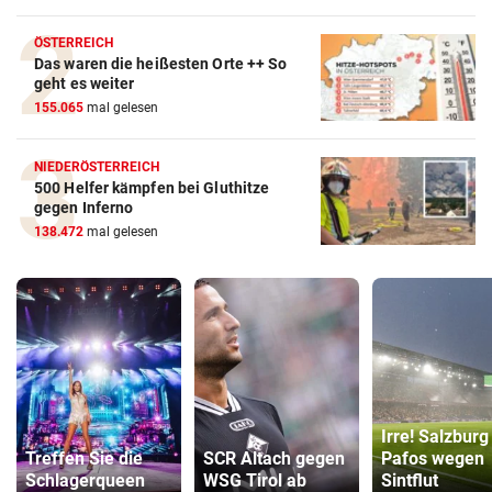
ÖSTERREICH
Das waren die heißesten Orte ++ So
geht es weiter
155.065
mal gelesen
NIEDERÖSTERREICH
500 Helfer kämpfen bei Gluthitze
gegen Inferno
138.472
mal gelesen
Irre! Salzburg
Treffen Sie die
SCR Altach gegen
Pafos wegen
Schlagerqueen
WSG Tirol ab
Sintflut