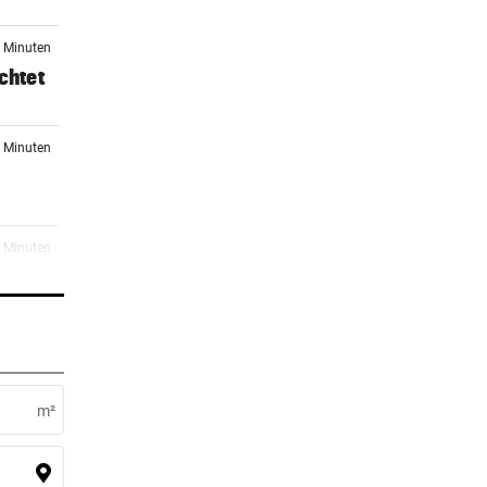
2 Minuten
chtet
8 Minuten
3 Minuten
er Stunde
als
m²
er Stunde
hnet