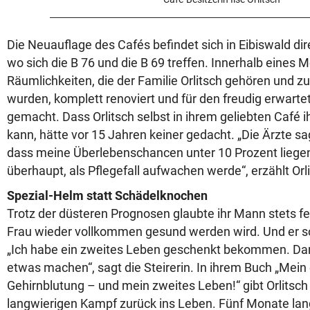
Die Neuauflage des Cafés befindet sich in Eibiswald dir
wo sich die B 76 und die B 69 treffen. Innerhalb eines
Räumlichkeiten, die der Familie Orlitsch gehören und z
wurden, komplett renoviert und für den freudig erwarte
gemacht. Dass Orlitsch selbst in ihrem geliebten Café 
kann, hätte vor 15 Jahren keiner gedacht. „Die Ärzte 
dass meine Überlebenschancen unter 10 Prozent liege
überhaupt, als Pflegefall aufwachen werde“, erzählt Orl
Spezial-Helm statt Schädelknochen
Trotz der düsteren Prognosen glaubte ihr Mann stets fe
Frau wieder vollkommen gesund werden wird. Und er sol
„Ich habe ein zweites Leben geschenkt bekommen. Darau
etwas machen“, sagt die Steirerin. In ihrem Buch „Mein 
Gehirnblutung – und mein zweites Leben!“ gibt Orlitsch 
langwierigen Kampf zurück ins Leben. Fünf Monate lang