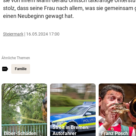
sie von ihrem Mann Gerald Orlitsch tatkräftige Unterstü
stolz, dass seine Frau nach allem, was sie gemeinsam
einen Neubeginn gewagt hat.
Steiermark
16.05.2024 17:00
Ähnliche Themen
Familie
Streit in Bremen:
Biber-Schäden:
Autofahrer
Franz Posch: