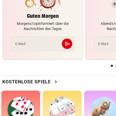
Guten Morgen
Morgens topinformiert über die
Abends t
Nachrichten des Tages
Nachr
send
E-Mail
E-Mail
Abschicken
chevron_right
KOSTENLOSE SPIELE