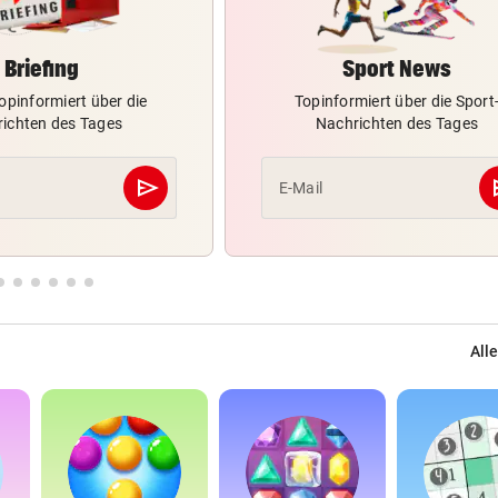
Briefing
Sport News
opinformiert über die
Topinformiert über die Sport
ichten des Tages
Nachrichten des Tages
send
s
E-Mail
Abschicken
Alle