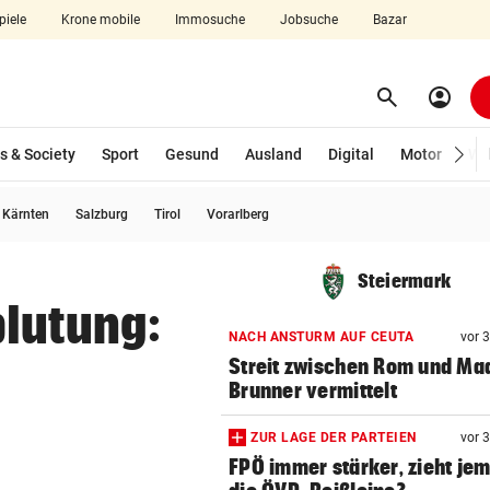
piele
Krone mobile
Immosuche
Jobsuche
Bazar
search
account_circle
Menü aufklappen
Suchen
s & Society
Sport
Gesund
Ausland
Digital
Motor
Wir
usgewählt)
Kärnten
Salzburg
Tirol
Vorarlberg
len
Steiermark
blutung:
NACH ANSTURM AUF CEUTA
vor 
Streit zwischen Rom und Mad
Brunner vermittelt
ZUR LAGE DER PARTEIEN
vor 
FPÖ immer stärker, zieht je