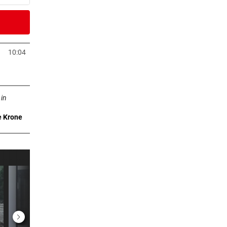
er Stunde
h in
10:04
neuem Tab öffnen
er Stunde
n neuem Tab öffnen
et
 in
e Krone
er Stunde
er Stunde
r (17)
er Stunde