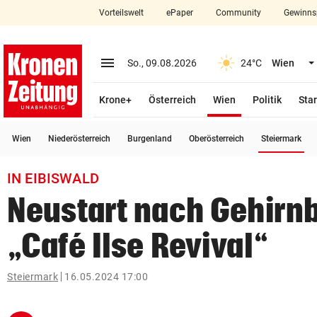
Vorteilswelt
ePaper
Community
Gewinns
close
Schließen
menu
Menü aufklappen
So., 09.08.2026
24°C
Wien
Abonnieren
(ausgewählt)
Krone+
Österreich
Wien
Politik
Star
account_circle
arrow_right
Anmelden
(a
Wien
Niederösterreich
Burgenland
Oberösterreich
Steiermark
pin_drop
arrow_right
Bundesland auswäh
Wien
IN EIBISWALD
bookmark
Merkliste
Neustart nach Gehirn
„Café Ilse Revival“
Suchbegriff
search
eingeben
Steiermark
16.05.2024 17:00