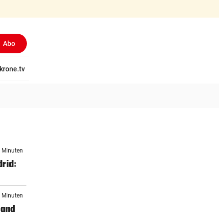
Abo
tschaft
krone.tv
Wissen
Gericht
Kolumnen
Freizeit
Reise
Ti
3 Minuten
rid:
3 Minuten
mand