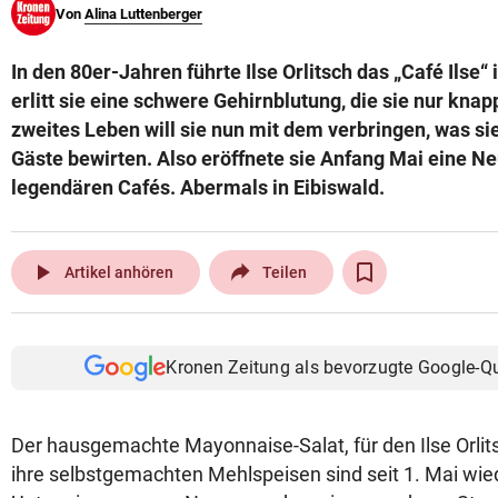
Von
Alina Luttenberger
© Krone Multimedia GmbH & Co KG 2026
Muthgasse 2, 1190 Wien
In den 80er-Jahren führte Ilse Orlitsch das „Café Ilse“ 
erlitt sie eine schwere Gehirnblutung, die sie nur knap
zweites Leben will sie nun mit dem verbringen, was sie
Gäste bewirten. Also eröffnete sie Anfang Mai eine Ne
legendären Cafés. Abermals in Eibiswald.
play_arrow
Artikel anhören
Teilen
Kronen Zeitung als bevorzugte Google-Q
Der hausgemachte Mayonnaise-Salat, für den Ilse Orlits
ihre selbstgemachten Mehlspeisen sind seit 1. Mai wied