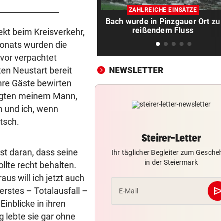
Traktor während der Fahrt in
ZAHLREICHE EINSÄTZE
Flammen aufgegangen
Bach wurde in Pinzgauer Ort zu
reißendem Fluss
ekt beim Kreisverkehr,
NIMMT SPRICHWORT ERNST
vor ein
 Monats wurden die
Schweizer Influencer frisst 
uvor verpachtet
echten Besen
ten Neustart bereit
NEWSLETTER
LIZENZEN FEHLEN
vor 
ihre Gäste bewirten
Zwei Bullen-Talente sind noc
sagten meinem Mann,
der Warteschleife
n und ich, wenn
itsch.
VERANSTALTER GESCHOCKT
vor 
Drohung: 3000 Besucher mu
Steirer-Letter
Festival verlassen
st daran, dass seine
Ihr täglicher Begleiter zum Gesch
in der Steiermark
lte recht behalten.
WUSSTEN SIE DAS?
vor 
s will ich jetzt auch
Schräge Mitführpflicht auch 
se
erstes – Totalausfall –
E-Mail
einem Nachbarland!
Einblicke in ihren
 lebte sie gar ohne
FATALE GLUTHITZE
vor 