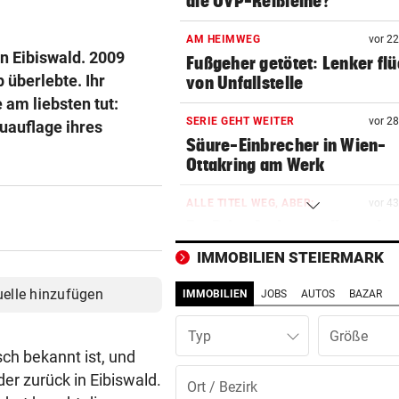
die ÖVP-Reißleine?
AM HEIMWEG
vor 2
in Eibiswald. 2009
Fußgeher getötet: Lenker flü
p überlebte. Ihr
von Unfallstelle
 am liebsten tut:
SERIE GEHT WEITER
vor 2
uauflage ihres
Säure-Einbrecher in Wien-
Ottakring am Werk
ALLE TITEL WEG, ABER:
vor 4
Ex-Prinz Andrew soll royales
Begräbnis erhalten
IMMOBILIEN STEIERMARK
NACH „KRONE“-BERICHT
vor ein
uelle hinzufügen
IMMOBILIEN
JOBS
AUTOS
BAZAR
ORF beruhigt: „Meiste mehr 
einen Empfangsweg“
Typ
ch bekannt ist, und
DEUTLICHE WORTE
vor ein
er zurück in Eibiswald.
„Katastrophal“: Benatia rec