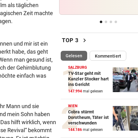
Wenn Bauarbeiter auf dem 
m als täglichen
zusammenbrechen
tragischen Zeit machte
wagen.
BABYGLÜCK MIT TOM BECK
vor 
Drittes Kind für „GZSZ“-Star
chevron_right
Chryssanthi Kavazi
TOP 3
nnen und mir ist ein
erkt habe, das geht
TÄTER AUF DER FLUCHT
vor 
(ausgewählt)
Gelesen
Kommentiert
 „Wenn man gesund ist,
Bremen: Autofahrer schlägt 
ach der Gehirnblutung
Mann ein – tot
SALZBURG
TV-Star geht mit
 möchte einfach was
Kanzler Stocker hart
URSACHE WOHL BEKANNT
vor 
ins Gericht
Wohnungsbrand mitten in Na
147.994
mal gelesen
Bewohner evakuiert
 Ihr Mann und sie
WIEN
Cobra stürmt
 und mein Sohn haben
Dorotheum, Täter ist
as hilft wirklich, wenn
verschwunden
Ilse Revival“ bekommt
144.186
mal gelesen