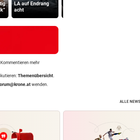
tig
LA auf Endrang
noch die
Besucher 
ik“
acht
Ganslhaut runter“
Festival ve
ein Kommentieren mehr
skutieren:
Themenübersicht
.
forum@krone.at
wenden.
ALLE NEWS