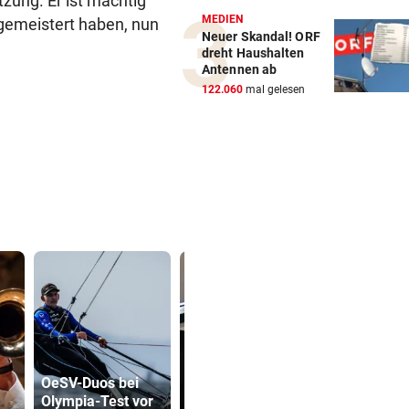
tzung. Er ist mächtig
MEDIEN
 gemeistert haben, nun
Neuer Skandal! ORF
dreht Haushalten
Antennen ab
122.060
mal gelesen
OeSV-Duos bei
Olympia-Test vor
„Mir rinnt heute
Drohung: 3