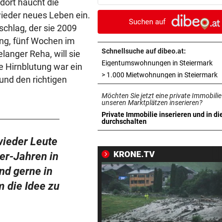
ort haucht die
mit Ex-Klub ab
wieder neues Leben ein.
Suchen auf
schlag, der sie 2009
WAREN ES JÄGER?
vor ein
ung, fünf Wochen im
Frau entdeckte Einschussloc
ihrem Auto
Schnellsuche auf dibeo.at:
anger Reha, will sie
in 
Eigentumswohnungen in Steiermark
e Hirnblutung war ein
JEDE 5. IST GEFÄHRDET
vor ein
i
> 1.000 Mietwohnungen in Steiermark
und den richtigen
Armut: Kindererziehung kost
Möchten Sie jetzt eine private Immobilie
Frauen die Pension
unseren Marktplätzen inserieren?
Private Immobilie inserieren und in di
MIT DROGEN IM GEPÄCK
vor ein
in neuem Tab öffnen
durchschalten
Mädchen (8) von E-Scooter-
wieder Leute
Fahrer niedergerast
KRONE.TV
0er-Jahren in
BEI FLUCHTVERSUCH
vor ein
d gerne in
Polizisten von Motorradfahre
 die Idee zu
mitgeschleift
EINSATZ IN WOLFURT
vor ein