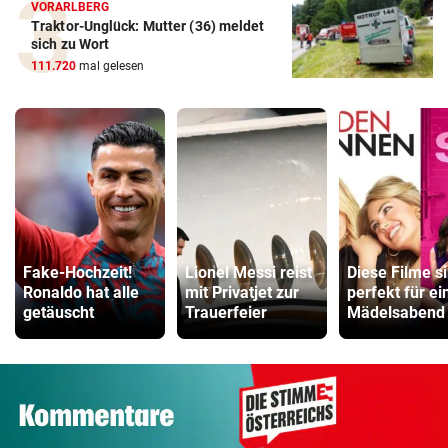
VORARLBERG
Traktor-Unglück: Mutter (36) meldet
sich zu Wort
111.720
mal gelesen
Fake-Hochzeit!
Lionel Messi reist
Diese Filme s
Ronaldo hat alle
mit Privatjet zur
perfekt für ei
getäuscht
Trauerfeier
Mädelsabend