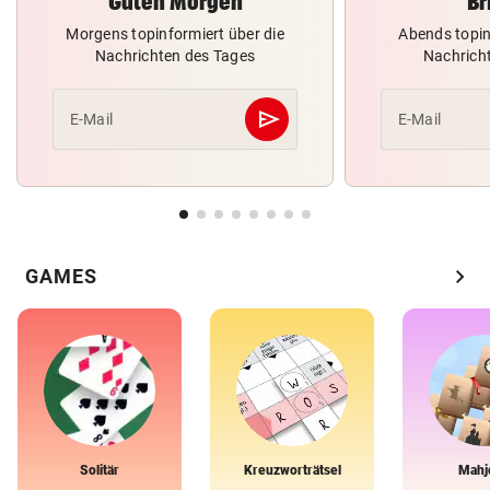
Guten Morgen
Br
Morgens topinformiert über die
Abends topin
Nachrichten des Tages
Nachrich
send
E-Mail
E-Mail
Abschicken
chevron_right
GAMES
Solitär
Kreuzworträtsel
Mahj