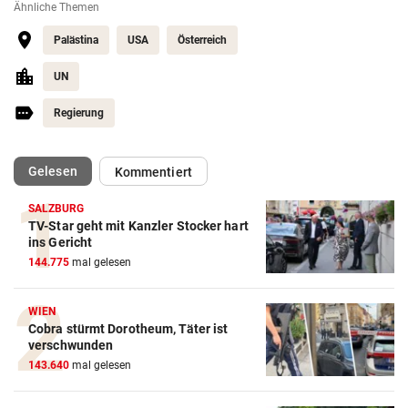
Ähnliche Themen
Palästina
USA
Österreich
UN
Regierung
(ausgewählt)
Gelesen
Kommentiert
SALZBURG
TV-Star geht mit Kanzler Stocker hart
ins Gericht
144.775
mal gelesen
WIEN
Cobra stürmt Dorotheum, Täter ist
verschwunden
143.640
mal gelesen