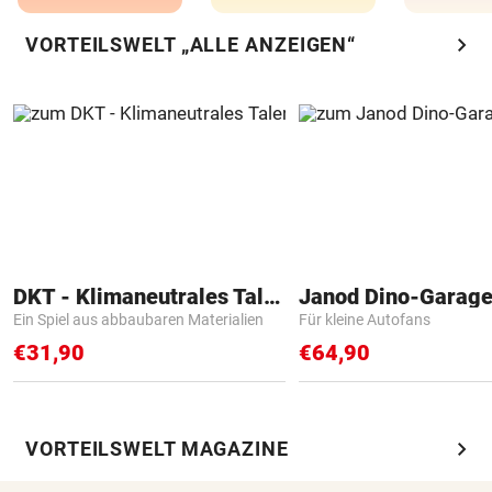
chevron_right
VORTEILSWELT „ALLE ANZEIGEN“
DKT - Klimaneutrales Talent
Janod Dino-Garag
Ein Spiel aus abbaubaren Materialien
Für kleine Autofans
€31,90
€64,90
chevron_right
VORTEILSWELT MAGAZINE