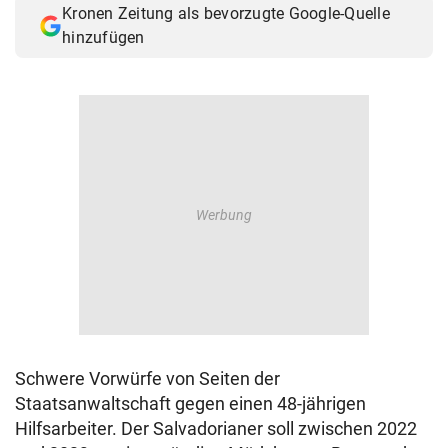
Kronen Zeitung als bevorzugte Google-Quelle
© Krone Multimedia GmbH & Co KG 2026
hinzufügen
Muthgasse 2, 1190 Wien
Schwere Vorwürfe von Seiten der
Staatsanwaltschaft gegen einen 48-jährigen
Hilfsarbeiter. Der Salvadorianer soll zwischen 2022