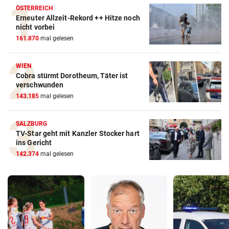
ÖSTERREICH
Erneuter Allzeit-Rekord ++ Hitze noch
nicht vorbei
161.870
mal gelesen
WIEN
Cobra stürmt Dorotheum, Täter ist
verschwunden
143.185
mal gelesen
SALZBURG
TV-Star geht mit Kanzler Stocker hart
ins Gericht
142.374
mal gelesen