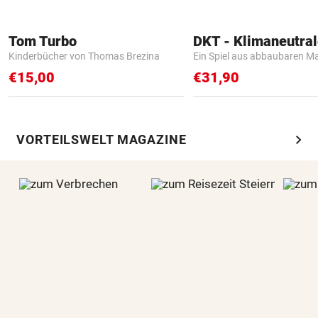
Tom Turbo
Kinderbücher von Thomas Brezina
Ein Spiel aus abbaubaren Ma
€15,00
€31,90
chevron_right
VORTEILSWELT MAGAZINE