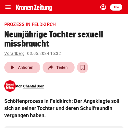
menu
account_circle
Navigation
Anmelden
Abo
close
Schließen
ein-/ausklappen
PROZESS IN FELDKIRCH
Abonnieren
Neunjährige Tochter sexuell
missbraucht
account_circle
arrow_right
Anmelden
Vorarlberg
03.05.2024 15:32
pin_drop
arrow_right
Bundesland auswäh
Wien
play_arrow
Anhören
Teilen
bookmark
Merkliste
Von
Chantal Dorn
Suchbegriff
search
Schöffenprozess in Feldkirch: Der Angeklagte soll
eingeben
sich an seiner Tochter und deren Schulfreundin
vergangen haben.