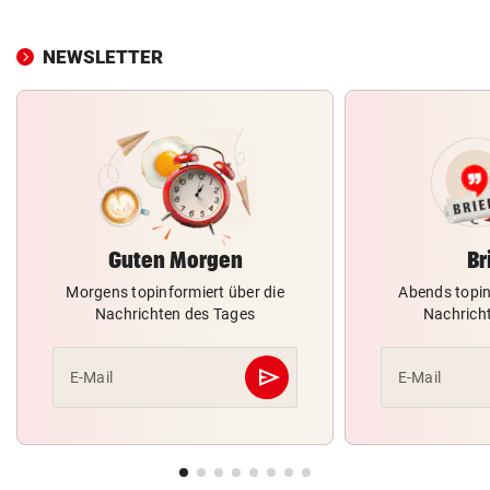
NEWSLETTER
Guten Morgen
Br
Morgens topinformiert über die
Abends topin
Nachrichten des Tages
Nachrich
send
E-Mail
E-Mail
Abschicken