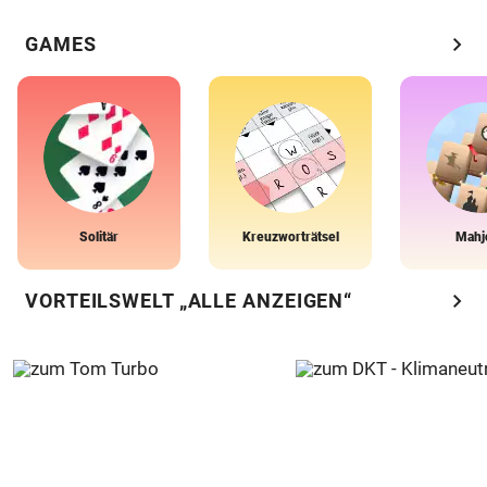
chevron_right
GAMES
Solitär
Kreuzworträtsel
Mahj
chevron_right
VORTEILSWELT „ALLE ANZEIGEN“