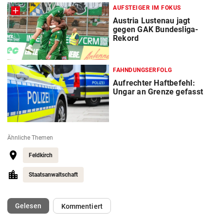
AUFSTEIGER IM FOKUS
Austria Lustenau jagt
gegen GAK Bundesliga-
Rekord
FAHNDUNGSERFOLG
Aufrechter Haftbefehl:
Ungar an Grenze gefasst
Ähnliche Themen
Feldkirch
Staatsanwaltschaft
(ausgewählt)
Gelesen
Kommentiert