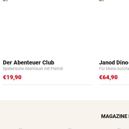
Der Abenteuer Club
Janod Din
Spielerische Abenteuer mit Piatnik
Für kleine Autof
€19,90
€64,90
MAGAZINE 