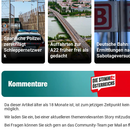
Spanische Polizei
zerschlägt
Auffahrten zur
Deutsche Bahn:
Schleppernetzwer
A22 früher frei als
Ermittlungen n
k
gedacht
Sabotageversu
Da dieser Artikel älter als 18 Monate ist, ist zum jetzigen Zeitpunkt k
möglich.
Wir laden Sie ein, bei einer aktuelleren themenrelevanten Story mitzudi
Bei Fragen können Sie sich gern an das Community-Team per Mail an