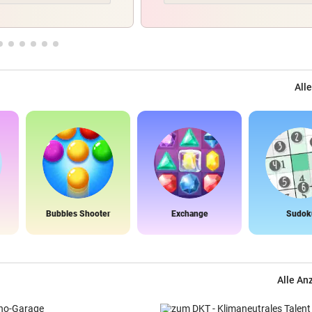
Alle
Bubbles Shooter
Exchange
Sudok
Alle An