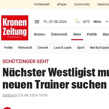
Vorteilswelt
ePaper
Community
Gewinns
close
Schließen
menu
Menü aufklappen
Fr., 07.08.2026
30°C
Wien
Abonnieren
(ausgewählt)
Krone+
Österreich
Wien
Politik
Star
account_circle
arrow_right
Anmelden
Politik
Wirtschaft
Chronik
Land & Leute
Sport
Red Bull Salz
pin_drop
arrow_right
Bundesland auswäh
Wien
SCHÜTZINGER GEHT
bookmark
Merkliste
Nächster Westligist m
neuen Trainer suchen
Suchbegriff
search
eingeben
Salzburg
23.04.2024 18:00