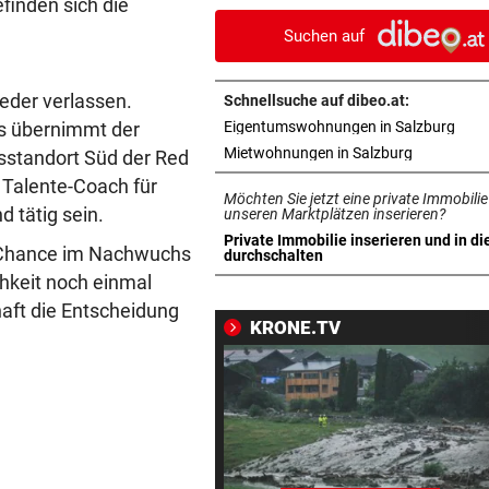
finden sich die
Sonnenfinsternis treffen
Suchen auf
„WERMUTSTROPFEN“
vor 
Verletzter Salzburg-Kicker: 
eder verlassen.
Schnellsuche auf dibeo.at:
Diagnose ist da!
in n
its übernimmt der
Eigentumswohnungen in Salzburg
in neuem T
Mietwohnungen in Salzburg
standort Süd der Red
SCHWIMM-EM IN PARIS
vor 
s Talente-Coach für
Halbfinal-Aus für Luca Karl 
Möchten Sie jetzt eine private Immobilie
d tätig sein.
K.o.-Sprintbewerb
unseren Marktplätzen inserieren?
Private Immobilie inserieren und in di
ie Chance im Nachwuchs
in neuem Tab öffnen
durchschalten
BEI „COSÌ FAN TUTTE“
vor 
chkeit noch einmal
Premieren-Regen statt Reig
haft die Entscheidung
den Festspielen
KRONE.TV
350 QUADRATMETER FEUER
vor 
Waldbrand in Göriach konnt
gelöscht werden
WIRBEL UM ARBEIT-SAGER
vor 