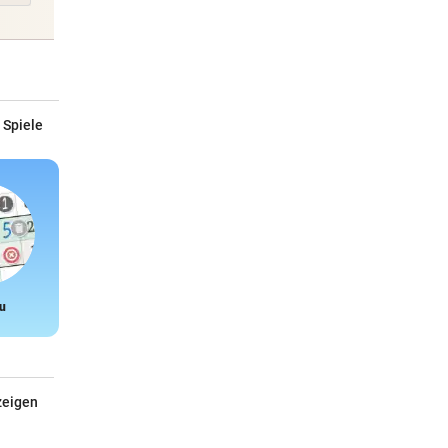
 Spiele
u
Snake
zeigen