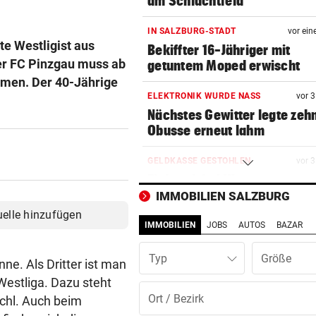
am Schlachtfeld“
IN SALZBURG-STADT
vor ein
e Westligist aus
Bekiffter 16-Jähriger mit
er FC Pinzgau muss ab
getuntem Moped erwischt
men. Der 40-Jährige
ELEKTRONIK WURDE NASS
vor 
Nächstes Gewitter legte zeh
Obusse erneut lahm
GELDKASSE GESTOHLEN
vor 
Einbruch bei Wasserrettung:
sind fassungslos“
IMMOBILIEN SALZBURG
uelle hinzufügen
IMMOBILIEN
JOBS
AUTOS
BAZAR
SALZBURGER FESTSPIELE
vor 
Mozarts herrlich kühne
Typ
Liebesspiele ganz in Weiß
nne. Als Dritter ist man
 Westliga. Dazu steht
SO SIEHT MAN SIE GUT
vor 
chl. Auch beim
Wo Sternschnuppen auf