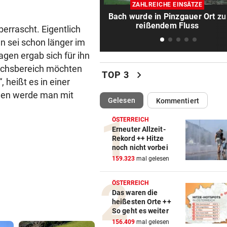
Kanzler entschuldigt sich: „
ZAHLREICHE EINSÄTZE
Satz ist falsch“
Bach wurde in Pinzgauer Ort zu
reißendem Fluss
errascht. Eigentlich
SALZBURGER LIGA
vor 
n sei schon länger im
Prognose: Ein Titelfavorit un
gen ergab sich für ihn
viele Unbekannte
uchsbereich möchten
chevron_right
TOP 3
 heißt es in einer
NACH 14 JAHREN
vor 
Freund: „Es war nicht leicht 
en werde man mit
(ausgewählt)
Gelesen
Kommentiert
mich, zu gehen“
ÖSTERREICH
GRÖDIG-PRÄSIDENT
vor 
Erneuter Allzeit-
Rekord ++ Hitze
„Die Favoritenrolle nehmen 
noch nicht vorbei
nicht an!“
159.323
mal gelesen
NACH REGENPAUSE
vor 1
ÖSTERREICH
Wer auf die Fortsetzung der
Das waren die
Salzburg-Partie pochte
heißesten Orte ++
So geht es weiter
GROSSEINSATZ NACH FUND
vor 1
156.409
mal gelesen