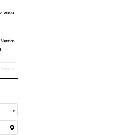
er Stunde
3 Stunden
n
3 Stunden
 „Wir
3 Stunden
m²
4 Stunden