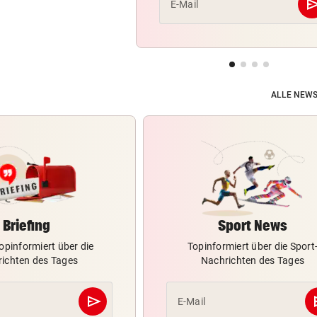
se
E-Mail
ALLE NEWS
Briefing
Sport News
opinformiert über die
Topinformiert über die Sport
ichten des Tages
Nachrichten des Tages
send
s
E-Mail
Abschicken