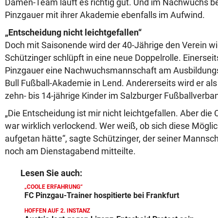
Damen-Team läuft es richtig gut. Und im Nachwuchs be
Pinzgauer mit ihrer Akademie ebenfalls im Aufwind.
„Entscheidung nicht leichtgefallen“
Doch mit Saisonende wird der 40-Jährige den Verein wi
Schützinger schlüpft in eine neue Doppelrolle. Einerse
Pinzgauer eine Nachwuchsmannschaft am Ausbildungs
Bull Fußball-Akademie in Lend. Andererseits wird er al
zehn- bis 14-jährige Kinder im Salzburger Fußballverban
„Die Entscheidung ist mir nicht leichtgefallen. Aber d
war wirklich verlockend. Wer weiß, ob sich diese Mögli
aufgetan hätte“, sagte Schützinger, der seiner Mannsc
noch am Dienstagabend mitteilte.
Lesen Sie auch:
„COOLE ERFAHRUNG“
FC Pinzgau-Trainer hospitierte bei Frankfurt
HOFFEN AUF 2. INSTANZ