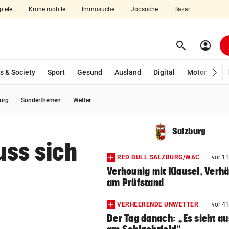
piele
Krone mobile
Immosuche
Jobsuche
Bazar
search
account_circle
Menü aufklappen
Suchen
s & Society
Sport
Gesund
Ausland
Digital
Motor
Wir
burg
Sonderthemen
Wetter
len
Salzburg
uss sich
RED BULL SALZBURG/WAC
vor 1
Verhounig mit Klausel, Verhä
am Prüfstand
VERHEERENDE UNWETTER
vor 4
Der Tag danach: „Es sieht au