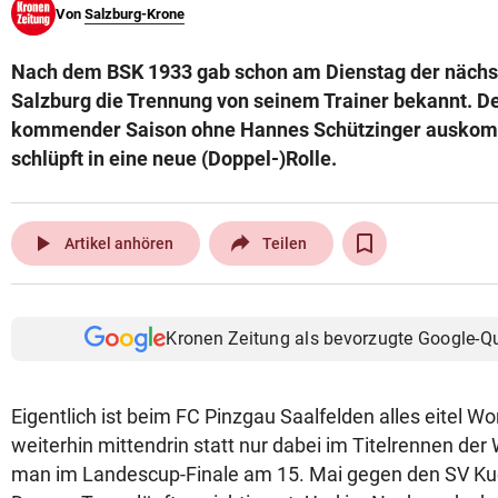
Von
Salzburg-Krone
© Krone Multimedia GmbH & Co KG 2026
Muthgasse 2, 1190 Wien
Nach dem BSK 1933 gab schon am Dienstag der nächst
Salzburg die Trennung von seinem Trainer bekannt. D
kommender Saison ohne Hannes Schützinger auskom
schlüpft in eine neue (Doppel-)Rolle.
play_arrow
Artikel anhören
Teilen
Kronen Zeitung als bevorzugte Google-Q
Eigentlich ist beim FC Pinzgau Saalfelden alles eitel Wo
weiterhin mittendrin statt nur dabei im Titelrennen der
man im Landescup-Finale am 15. Mai gegen den SV Ku