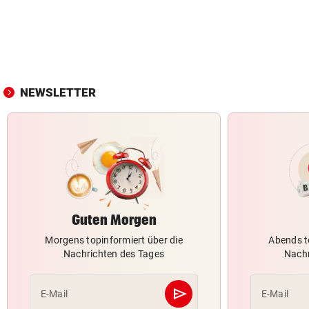
NEWSLETTER
Guten Morgen
Morgens topinformiert über die
Abends t
Nachrichten des Tages
Nachr
send
E-Mail
E-Mail
Abschicken