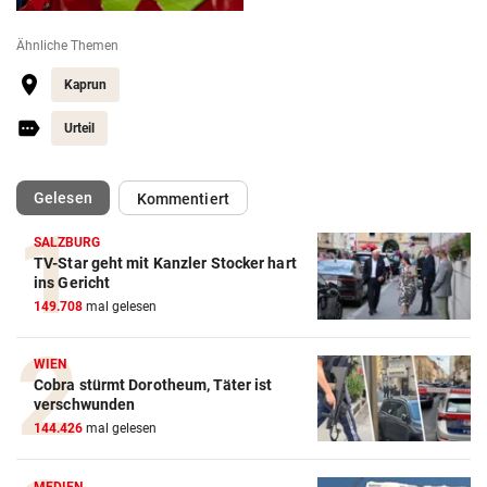
Ähnliche Themen
Kaprun
Urteil
(ausgewählt)
Gelesen
Kommentiert
SALZBURG
TV-Star geht mit Kanzler Stocker hart
ins Gericht
149.708
mal gelesen
WIEN
Cobra stürmt Dorotheum, Täter ist
verschwunden
144.426
mal gelesen