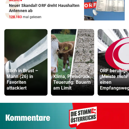
MEDIEN
Neuer Skandal! ORF dreht Haushalten
Antennen ab
128.183
mal gelesen
Stich in Brust –
ORF beruhigt:
Mann (26) in
Klima, Preisdruck,
„Meiste mehr 
Favoriten
Teuerung: Bauern
einen
attackiert
am Limit
Empfangsweg