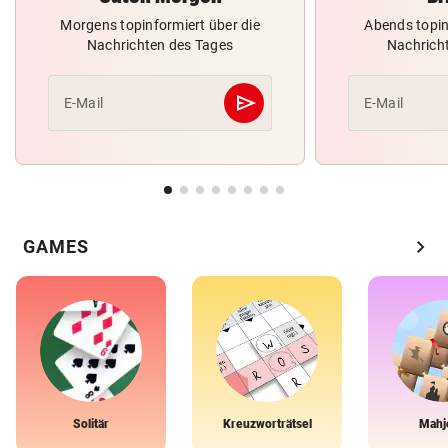
Morgens topinformiert über die
Abends topin
Nachrichten des Tages
Nachrich
send
E-Mail
E-Mail
Abschicken
chevron_right
GAMES
Solitär
Kreuzworträtsel
Mahj