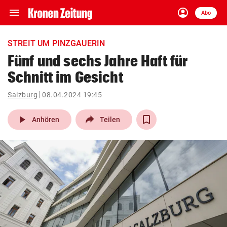
menu
account_circle
Navigation
Anmelden
Abo
close
Schließen
ein-/ausklappen
STREIT UM PINZGAUERIN
Abonnieren
Fünf und sechs Jahre Haft für
Schnitt im Gesicht
account_circle
arrow_right
Anmelden
Salzburg
08.04.2024 19:45
pin_drop
arrow_right
Bundesland auswäh
Wien
play_arrow
Anhören
Teilen
bookmark
Merkliste
Suchbegriff
search
eingeben