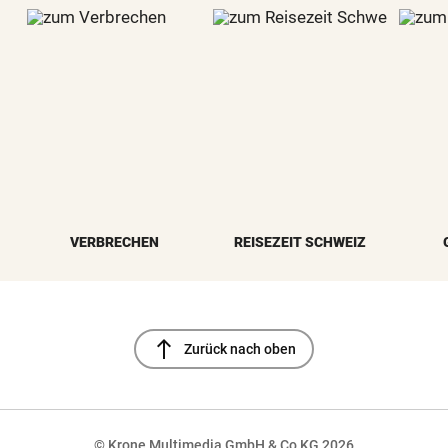
VERBRECHEN
REISEZEIT SCHWEIZ
north
Zurück nach oben
© Krone Multimedia GmbH & Co KG 2026