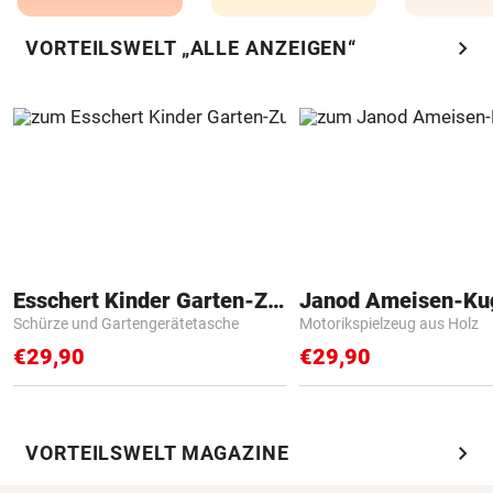
chevron_right
VORTEILSWELT „ALLE ANZEIGEN“
Esschert Kinder Garten-Zubehör
Janod Ameisen-Ku
Schürze und Gartengerätetasche
Motorikspielzeug aus Holz
€29,90
€29,90
chevron_right
VORTEILSWELT MAGAZINE