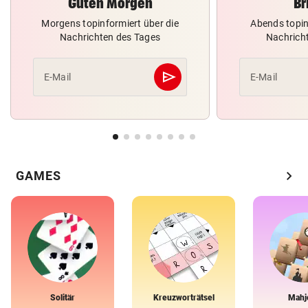
Guten Morgen
Br
Morgens topinformiert über die
Abends topin
Nachrichten des Tages
Nachrich
send
E-Mail
E-Mail
Abschicken
chevron_right
GAMES
Solitär
Kreuzworträtsel
Mahj