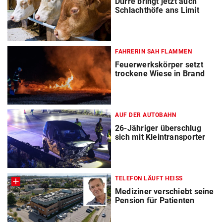
Dürre bringt jetzt auch
Schlachthöfe ans Limit
FAHRERIN SAH FLAMMEN
Feuerwerkskörper setzt
trockene Wiese in Brand
AUF DER AUTOBAHN
26-Jähriger überschlug
sich mit Kleintransporter
TELEFON LÄUFT HEISS
Mediziner verschiebt seine
Pension für Patienten