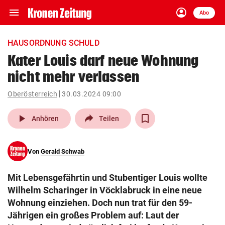
menu
account_circle
Navigation
Anmelden
Abo
close
Schließen
ein-/ausklappen
HAUSORDNUNG SCHULD
Abonnieren
Kater Louis darf neue Wohnung
nicht mehr verlassen
account_circle
arrow_right
Anmelden
Oberösterreich
30.03.2024 09:00
pin_drop
arrow_right
Bundesland auswäh
Wien
play_arrow
Anhören
Teilen
bookmark
Merkliste
Von
Gerald Schwab
Suchbegriff
search
Mit Lebensgefährtin und Stubentiger Louis wollte
eingeben
Wilhelm Scharinger in Vöcklabruck in eine neue
Wohnung einziehen. Doch nun trat für den 59-
Jährigen ein großes Problem auf: Laut der