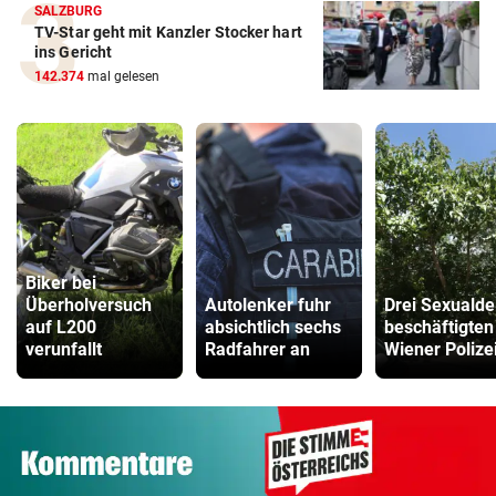
SALZBURG
TV-Star geht mit Kanzler Stocker hart
ins Gericht
142.374
mal gelesen
Biker bei
Überholversuch
Autolenker fuhr
Drei Sexualde
auf L200
absichtlich sechs
beschäftigten
verunfallt
Radfahrer an
Wiener Polize