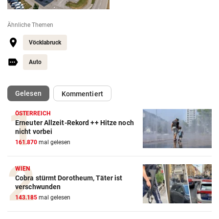
Ähnliche Themen
Vöcklabruck
Auto
(ausgewählt)
Gelesen
Kommentiert
ÖSTERREICH
Erneuter Allzeit-Rekord ++ Hitze noch
nicht vorbei
161.870
mal gelesen
WIEN
Cobra stürmt Dorotheum, Täter ist
verschwunden
143.185
mal gelesen