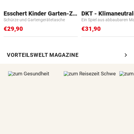
Esschert Kinder Garten-Zubehör
Schürze und Gartengerätetasche
Ein Spiel aus abbaubaren Ma
€29,90
€31,90
chevron_right
VORTEILSWELT MAGAZINE