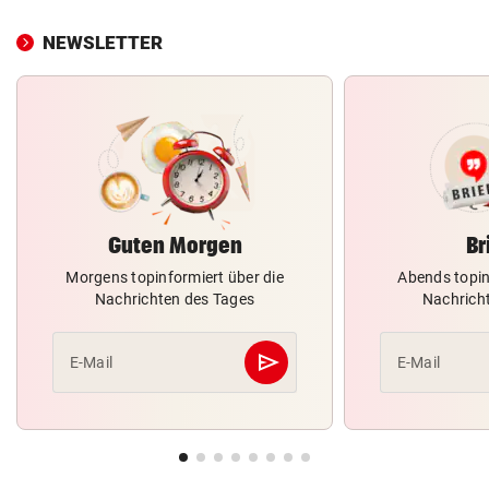
NEWSLETTER
Guten Morgen
Br
Morgens topinformiert über die
Abends topin
Nachrichten des Tages
Nachrich
send
E-Mail
E-Mail
Abschicken