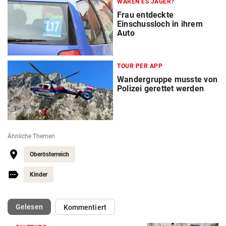
WAREN ES JÄGER?
Frau entdeckte
Einschussloch in ihrem
Auto
TOUR PER APP
Wandergruppe musste von
Polizei gerettet werden
Ähnliche Themen
Oberösterreich
Kinder
(ausgewählt)
Gelesen
Kommentiert