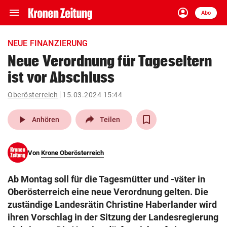
menu
account_circle
Navigation
Anmelden
Abo
close
Schließen
ein-/ausklappen
NEUE FINANZIERUNG
Abonnieren
Neue Verordnung für Tageseltern
ist vor Abschluss
account_circle
arrow_right
Anmelden
Oberösterreich
15.03.2024 15:44
pin_drop
arrow_right
Bundesland auswäh
Wien
play_arrow
Anhören
Teilen
bookmark
Merkliste
Von
Krone Oberösterreich
Suchbegriff
search
Ab Montag soll für die Tagesmütter und -väter in
eingeben
Oberösterreich eine neue Verordnung gelten. Die
zuständige Landesrätin Christine Haberlander wird
ihren Vorschlag in der Sitzung der Landesregierung