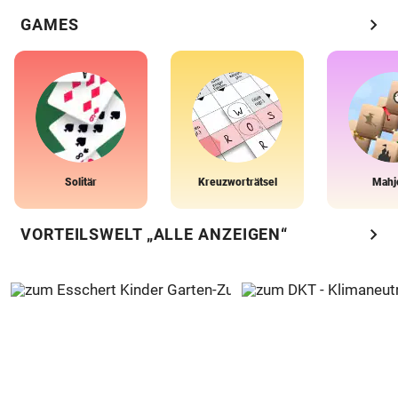
chevron_right
GAMES
Solitär
Kreuzworträtsel
Mahj
chevron_right
VORTEILSWELT „ALLE ANZEIGEN“