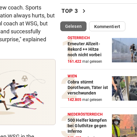
new coach. Sports
SIEG! Felix Gall gewinnt die
chevron_right
TOP 3
Burgos-Rundfahrt
tion always hurts, but
ful coach at WSG, but
(ausgewählt)
Gelesen
Kommentiert
RECHT BEI WASSERMANGEL
vor 
 and successfully
Pool trotz Verbot gefüllt? Da
ÖSTERREICH
surprise," explained
kann teuer werden
Erneuter Allzeit-
Rekord ++ Hitze
noch nicht vorbei
AUFREGUNG IM NETZ
vor 
161.422
mal gelesen
Bikini-Fotos: Jetzt schießt E
Rennfahrerin zurück
WIEN
Cobra stürmt
KRIZ-ZWITTKOVITS
vor 
Dorotheum, Täter ist
Ruck-Nachfolgerin: „Es war 
verschwunden
eine Herrenrunde“
142.805
mal gelesen
HOT IM BIKINI
vor 
NIEDERÖSTERREICH
Irina Shayk beeindruckt mit
500 Helfer kämpfen
bei Gluthitze gegen
krassen Bauchmuskeln
Inferno
eep WSG in the