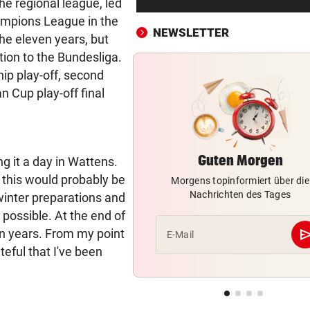
he regional league, led
Mure im Valsertal: „Hier zeig
ampions League in the
Klimawandel“
NEWSLETTER
he eleven years, but
RISKANTES MANÖVER
vor ein
tion to the Bundesliga.
Biker bei Überholversuch au
ip play-off, second
L200 verunfallt
 Cup play-off final
HERZOG & CO. IN AKTION
vor ein
LIVE: Legendentreffen! Rapi
gegen Werder Bremen
Guten Morgen
ng it a day in Wattens.
 this would probably be
Morgens topinformiert über die
RADFAHRERIN FAND WRACK
vor ein
Nachrichten des Tages
winter preparations and
Tödlicher Unfall wurde erst 
Stunden entdeckt
 possible. At the end of
se
ven years. From my point
E-Mail
VIER VERLETZTE
vor ein
teful that I've been
Autolenker fuhr absichtlich 
Radfahrer an
GROSSER TRIUMPH
vor ein