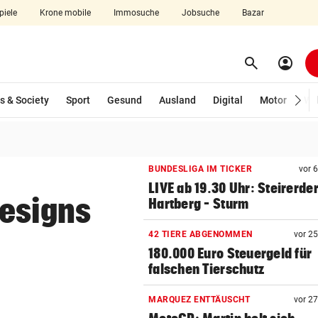
piele
Krone mobile
Immosuche
Jobsuche
Bazar
search
account_circle
Menü aufklappen
Suchen
s & Society
Sport
Gesund
Ausland
Digital
Motor
Wir
len
BUNDESLIGA IM TICKER
vor 
LIVE ab 19.30 Uhr: Steirerde
resigns
Hartberg – Sturm
42 TIERE ABGENOMMEN
vor 2
180.000 Euro Steuergeld für
falschen Tierschutz
MARQUEZ ENTTÄUSCHT
vor 2