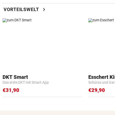
chevron_right
VORTEILSWELT
DKT Smart
Esschert K
Das erste DKT mit Smart-App
Schürze und Gar
€31,90
€29,90