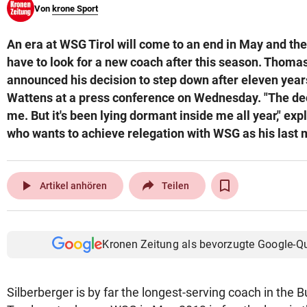
Von
krone Sport
© Krone Multimedia GmbH & Co KG 2026
Muthgasse 2, 1190 Wien
An era at WSG Tirol will come to an end in May and the
have to look for a new coach after this season. Thoma
announced his decision to step down after eleven year
Wattens at a press conference on Wednesday. "The dec
me. But it's been lying dormant inside me all year," exp
who wants to achieve relegation with WSG as his last 
play_arrow
Artikel anhören
Teilen
Kronen Zeitung als bevorzugte Google-Q
Silberberger is by far the longest-serving coach in the 