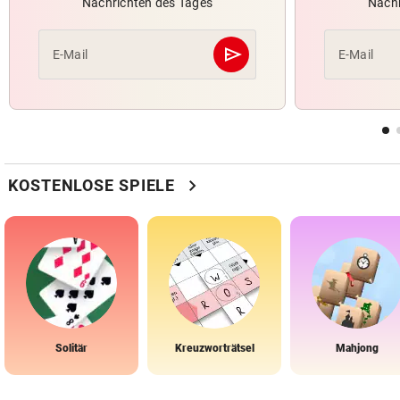
Nachrichten des Tages
Nachr
send
E-Mail
E-Mail
Abschicken
chevron_right
KOSTENLOSE SPIELE
Solitär
Kreuzworträtsel
Mahjong