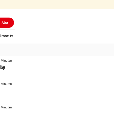
Abo
tschaft
krone.tv
Wissen
Gericht
Kolumnen
Freizeit
Reise
Ti
6 Minuten
rby
5 Minuten
7 Minuten