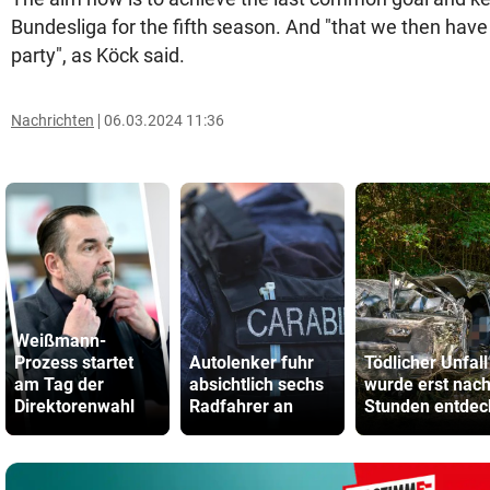
Bundesliga for the fifth season. And "that we then have
party", as Köck said.
Nachrichten
06.03.2024 11:36
Weißmann-
Prozess startet
Autolenker fuhr
Tödlicher Unfall
am Tag der
absichtlich sechs
wurde erst nac
Direktorenwahl
Radfahrer an
Stunden entdec