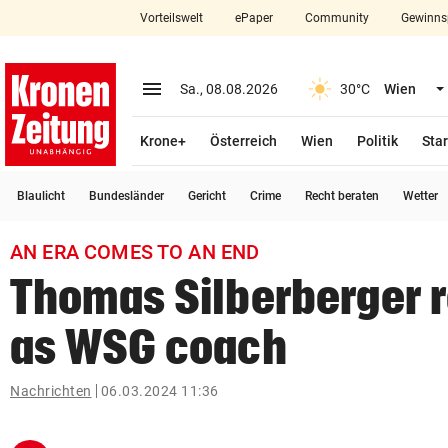
Vorteilswelt
ePaper
Community
Gewinns
close
Schließen
menu
Menü aufklappen
Sa., 08.08.2026
30°C
Wien
Abonnieren
Krone+
Österreich
Wien
Politik
Star
account_circle
arrow_right
Anmelden
Blaulicht
Bundesländer
Gericht
Crime
Recht beraten
Wetter
pin_drop
arrow_right
Bundesland auswäh
Wien
AN ERA COMES TO AN END
bookmark
Merkliste
Thomas Silberberger 
as WSG coach
Suchbegriff
search
eingeben
Nachrichten
06.03.2024 11:36