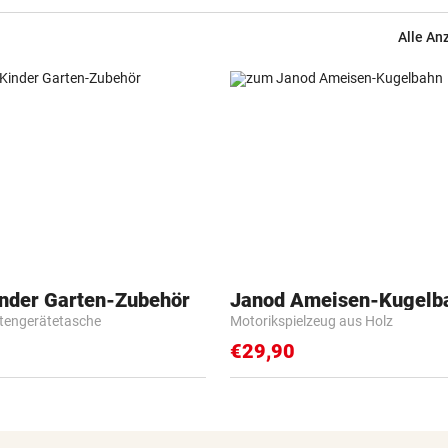
Alle An
inder Garten-Zubehör
Janod Ameisen-Kugelb
tengerätetasche
Motorikspielzeug aus Holz
€29,90