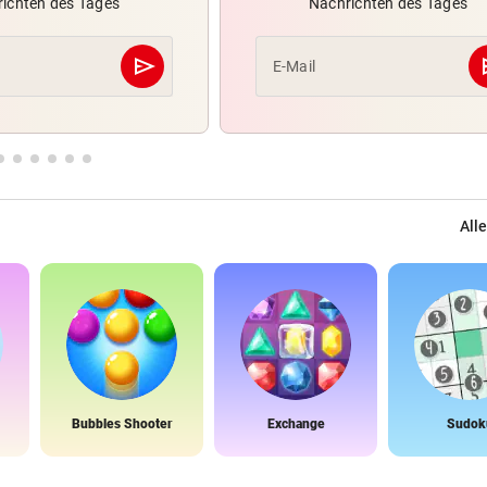
ichten des Tages
Nachrichten des Tages
send
s
E-Mail
Abschicken
Alle
Bubbles Shooter
Exchange
Sudok