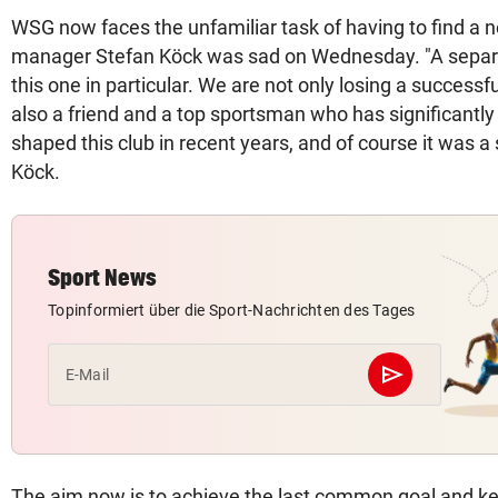
WSG now faces the unfamiliar task of having to find a 
manager Stefan Köck was sad on Wednesday. "A separa
this one in particular. We are not only losing a success
also a friend and a top sportsman who has significantly
shaped this club in recent years, and of course it was a 
Köck.
Sport News
Topinformiert über die Sport-Nachrichten des Tages
send
E-Mail
Abschicken
The aim now is to achieve the last common goal and k