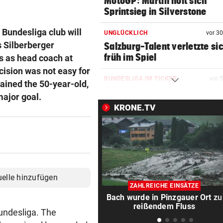
MotoGP: Martin holt sich
Sprintsieg in Silverstone
 Bundesliga club will
UNGLÜCKLICH
vor 3
s Silberberger
Salzburg-Talent verletzte si
früh im Spiel
s as head coach at
ision was not easy for
BUNDESLIGA IM TICKER
vor 
lained the 50-year-old,
LIVE: Pause! GAK führt gege
major goal.
Lustenau mit 1:0
KRONE.TV
KRITIK AUCH AN SPÖ
vor 3
„Unfassbar“: Auch AK-Chefi
über Stocker empört
NEUE REGIONALLIGA
vor ein
uelle hinzufügen
„In die Top-4 zu kommen, wi
ZAHLREICHE EINSÄTZE
immens schwer!“
Bach wurde in Pinzgauer Ort zu
reißendem Fluss
Bundesliga. The
BÖSE ERINNERUNGEN
vor ein