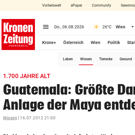
Vorteilswelt
ePaper
Community
Gewinns
close
Schließen
menu
Menü aufklappen
Do., 06.08.2026
26°C
Wien
Abonnieren
Krone+
Österreich
Wien
Politik
Star
account_circle
arrow_right
Anmelden
(ausgewählt)
Leben
Wissen
Tierecke
Gesund
pin_drop
arrow_right
Bundesland auswäh
Wien
1.700 JAHRE ALT
bookmark
Merkliste
Guatemala: Größte D
Anlage der Maya entd
Suchbegriff
search
eingeben
Wissen
16.07.2012 21:00