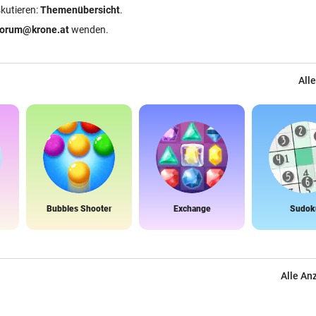
skutieren:
Themenübersicht
.
forum@krone.at
wenden.
Alle
Bubbles Shooter
Exchange
Sudok
Alle An