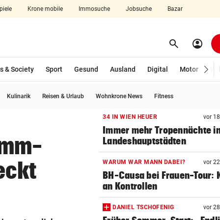
piele
Krone mobile
Immosuche
Jobsuche
Bazar
search
account_circle
Menü aufklappen
Suchen
s & Society
Sport
Gesund
Ausland
Digital
Motor
Wir
Kulinarik
Reisen & Urlaub
Wohnkrone News
Fitness
len
34 IN WIEN HEUER
vor 1
Immer mehr Tropennächte i
amm-
Landeshauptstädten
eckt
WARUM WAR MANN DABEI?
vor 2
BH-Causa bei Frauen-Tour: K
an Kontrollen
DANIEL TSCHOFENIG
vor 2