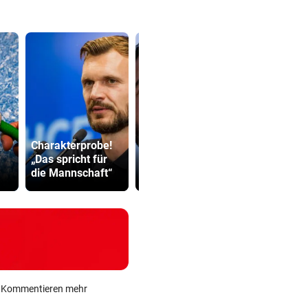
Israelkritischer
Abhöraffär
Charakterprobe!
Demokrat
Ermittlung
„Das spricht für
triumphiert bei
gegen ORF
die Mannschaft“
Vorwahl
Stiftungsra
ein Kommentieren mehr