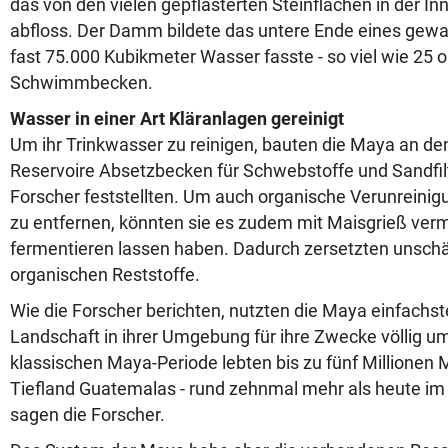
das von den vielen gepflasterten Steinflächen in der In
abfloss. Der Damm bildete das untere Ende eines gewal
fast 75.000 Kubikmeter Wasser fasste - so viel wie 25 
Schwimmbecken.
Wasser in einer Art Kläranlagen gereinigt
Um ihr Trinkwasser zu reinigen, bauten die Maya an d
Reservoire Absetzbecken für Schwebstoffe und Sandfilte
Forscher feststellten. Um auch organische Verunrein
zu entfernen, könnten sie es zudem mit Maisgrieß ver
fermentieren lassen haben. Dadurch zersetzten unschä
organischen Reststoffe.
Wie die Forscher berichten, nutzten die Maya einfachs
Landschaft in ihrer Umgebung für ihre Zwecke völlig u
klassischen Maya-Periode lebten bis zu fünf Millionen
Tiefland Guatemalas - rund zehnmal mehr als heute im 
sagen die Forscher.