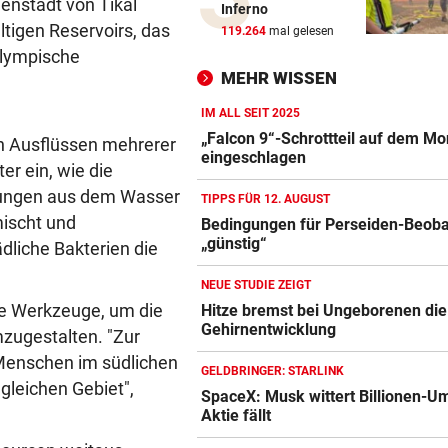
nenstadt von Tikal
Inferno
So offen sprach Brasilien-St
tigen Reservoirs, das
119.264
mal gelesen
vor Salzburg-Match
olympische
MEHR WISSEN
BELASTUNG STEIGT IN NÖ
vor ein
300 Tage im Jahr lassen Poll
IM ALL SEIT 2025
Allergiker niesen
„Falcon 9“-Schrottteil auf dem M
en Ausflüssen mehrerer
eingeschlagen
r ein, wie die
FIFA UND INFANTINO
vor 
igungen aus dem Wasser
TIPPS FÜR 12. AUGUST
Gegenschlag, Wirbel um WM
mischt und
Bedingungen für Perseiden-Beob
und neue Vorwürfe
„günstig“
dliche Bakterien die
VOR KÜSTE OMANS
vor 
NEUE STUDIE ZEIGT
Tanker meldet Explosionen i
te Werkzeuge, um die
Hitze bremst bei Ungeborenen die
Straße von Hormuz
Gehirnentwicklung
mzugestalten. "Zur
 Menschen im südlichen
URTEIL GEFALLEN
vor 
GELDBRINGER: STARLINK
gleichen Gebiet",
Altacher Kies-Krieg: Gericht
SpaceX: Musk wittert Billionen-U
Franz Kopf recht
Aktie fällt