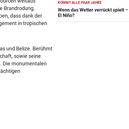
sourcen weitaus
KOMMT ALLE PAAR JAHRE
EXPERTEN WARNEN
vor 
de Brandrodung,
Wenn das Wetter verrückt spielt –
Hitze gefährdet Gewässer u
ben, dass dank der
El Niño?
heimische Fischwelt
gement in tropischen
„KRONE“-KOMMENTAR
vor 
Das böse Spiel mit dem Hun
as und Belize. Berühmt
„LOHNT SICH NICHT“
vor 
chaft, sowie seine
So viel entgeht Staat durch
n. Die monumentalen
freiwillige Teilzeit
mächtigen