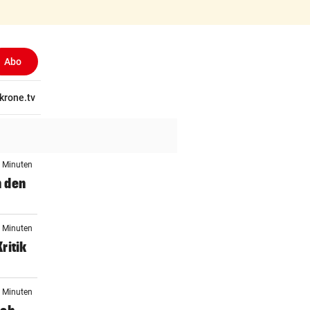
Abo
(ausgewählt)
tschaft
krone.tv
Wissen
Gericht
Kolumnen
Freizeit
Reise
Ti
8 Minuten
n den
2 Minuten
ritik
8 Minuten