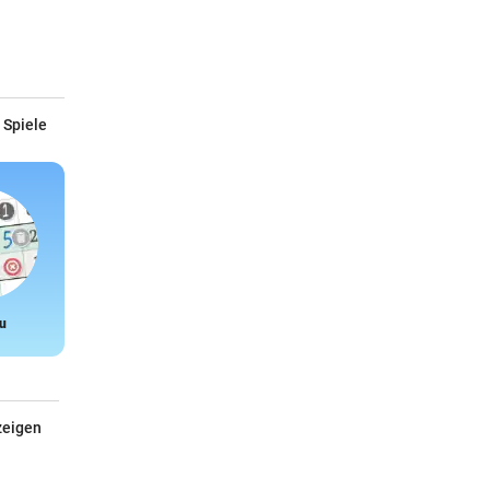
 Spiele
u
Snake
zeigen