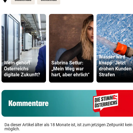
Wasser wird
Wem gehört
Sabrina Setlur:
knapp: Jetzt
Österreichs
„Mein Weg war
drohen Kunden
digitale Zukunft?
hart, aber ehrlich“
Strafen
Da dieser Artikel älter als 18 Monate ist, ist zum jetzigen Zeitpunkt k
möglich.