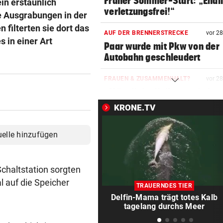
Früher Sommer-Start: „Endl
in erstaunlich
verletzungsfrei!“
e Ausgrabungen in der
 filterten sie dort das
AUF DER BRENNERSTRECKE
vor 2
 in einer Art
Paar wurde mit Pkw von der
Autobahn geschleudert
FRAUEN & ZUSAMMENHALT?
vor 2
„Männliche Kollegen sind me
nicht das Problem“
KRONE.TV
KEIN REGEN IN SICHT
vor 2
uelle hinzufügen
Salzburgs Gemeinden trock
immer weiter aus
chaltstation sorgten
„KRONE“-KOLUMNE
vor 4
l auf die Speicher
Vertrauen erreicht, was Mac
TRAUERNDES TIER
niemals vermag
Delfin-Mama trägt totes Kalb
tagelang durchs Meer
IM ALL SEIT 2025
vor ein