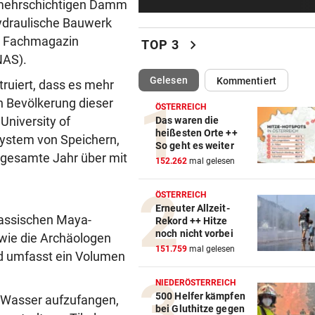
 mehrschichtigen Damm
„Falcon 9“-Schrottteil auf 
hydraulische Bauwerk
Mond eingeschlagen
im Fachmagazin
chevron_right
TOP 3
SORGE IM WELTCUP-TROSS
vor ein
NAS).
„Das Skifahren am Gletscher
(ausgewählt)
Gelesen
Kommentiert
ruiert, dass es mehr
bald aufhören!“
n Bevölkerung dieser
ÖSTERREICH
University of
RAPID IM EUROPACUP
vor ein
Das waren die
heißesten Orte ++
„Wir kämpfen für Österreich
System von Speichern,
So geht es weiter
sonst sinkt Niveau!“
gesamte Jahr über mit
152.262
mal gelesen
SUCHAKTION IM BODENSEE
vor ein
ÖSTERREICH
Frau fällt bei Unwetter von B
Erneuter Allzeit-
und geht unter
assischen Maya-
Rekord ++ Hitze
noch nicht vorbei
 wie die Archäologen
CHAMPIONS-LEAGUE-TRAUM
vor ein
151.759
mal gelesen
nd umfasst ein Volumen
„Wir leben noch!“ Sturm zei
sich kämpferisch
NIEDERÖSTERREICH
500 Helfer kämpfen
 Wasser aufzufangen,
bei Gluthitze gegen
„KRONE“ TRAF IHN
vor ein