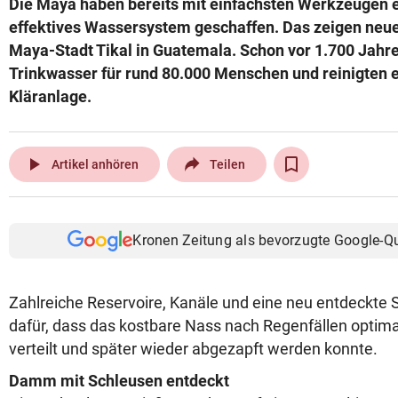
Die Maya haben bereits mit einfachsten Werkzeugen e
© Krone Multimedia GmbH & Co KG 2026
effektives Wassersystem geschaffen. Das zeigen neu
Muthgasse 2, 1190 Wien
Maya-Stadt Tikal in Guatemala. Schon vor 1.700 Jahren
Trinkwasser für rund 80.000 Menschen und reinigten es
Kläranlage.
play_arrow
Artikel anhören
Teilen
Kronen Zeitung als bevorzugte Google-Q
Zahlreiche Reservoire, Kanäle und eine neu entdeckte S
dafür, dass das kostbare Nass nach Regenfällen optima
verteilt und später wieder abgezapft werden konnte.
Damm mit Schleusen entdeckt