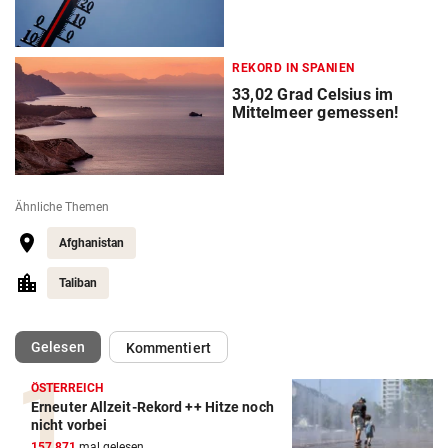
REKORD IN SPANIEN
33,02 Grad Celsius im
Mittelmeer gemessen!
Ähnliche Themen
Afghanistan
Taliban
(ausgewählt)
Gelesen
Kommentiert
ÖSTERREICH
Erneuter Allzeit-Rekord ++ Hitze noch
nicht vorbei
157.871
mal gelesen