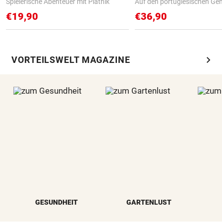
Spielerische Abenteuer mit Piatnik
Auf den portugiesischen G
€19,90
€36,90
chevron_right
VORTEILSWELT MAGAZINE
GESUNDHEIT
GARTENLUST