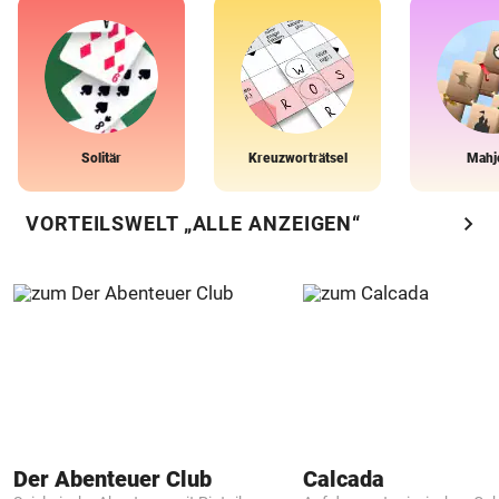
Solitär
Kreuzworträtsel
Mahj
chevron_right
VORTEILSWELT „ALLE ANZEIGEN“
Der Abenteuer Club
Calcada