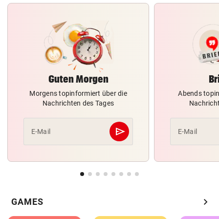
Guten Morgen
Br
Morgens topinformiert über die
Abends topin
Nachrichten des Tages
Nachrich
send
E-Mail
E-Mail
Abschicken
chevron_right
GAMES