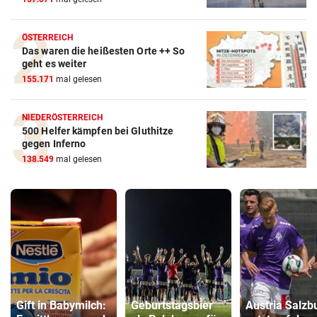
ÖSTERREICH
Das waren die heißesten Orte ++ So
geht es weiter
155.171
mal gelesen
NIEDERÖSTERREICH
500 Helfer kämpfen bei Gluthitze
gegen Inferno
138.549
mal gelesen
Gift in Babymilch:
Geburtstagsbier
Austria Salzb