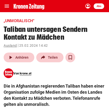
menu
account_circle
Navigation
Anmelden
Abo
close
Schließen
ein-/ausklappen
„UNMORALISCH“
Abonnieren
Taliban untersagen Sendern
Kontakt zu Mädchen
account_circle
arrow_right
Anmelden
Ausland
25.02.2024 14:42
pin_drop
arrow_right
Bundesland auswäh
Wien
play_arrow
Anhören
Teilen
bookmark
Merkliste
Von
krone.at
Suchbegriff
search
Die in Afghanistan regierenden Taliban haben einer
eingeben
Organisation zufolge Medien im Osten des Landes
den Kontakt zu Mädchen verboten. Telefonanrufe
gelten als unmoralisch.