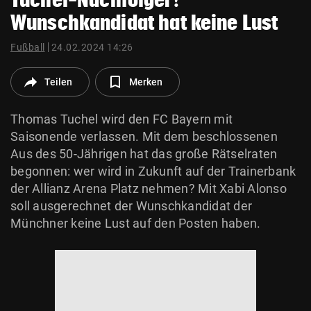
© Krone Multimedia GmbH & Co KG 2026
Wunschkandidat hat keine Lust
Muthgasse 2, 1190 Wien
Fußball
24.02.2024 14:26
Teilen
Merken
Thomas Tuchel wird den FC Bayern mit
Saisonende verlassen. Mit dem beschlossenen
Aus des 50-Jährigen hat das große Rätselraten
begonnen: wer wird in Zukunft auf der Trainerbank
der Allianz Arena Platz nehmen? Mit Xabi Alonso
soll ausgerechnet der Wunschkandidat der
Münchner keine Lust auf den Posten haben.