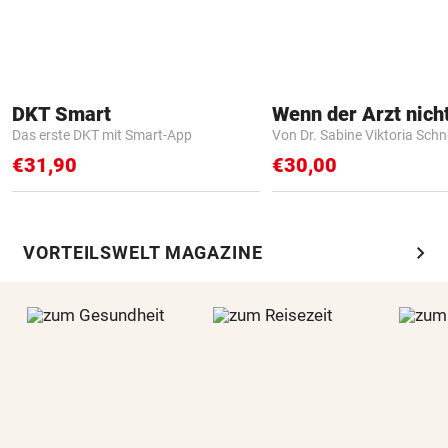
DKT Smart
Das erste DKT mit Smart-App
Von Dr. Sabine Viktoria Schn
€31,90
€30,00
chevron_right
VORTEILSWELT MAGAZINE