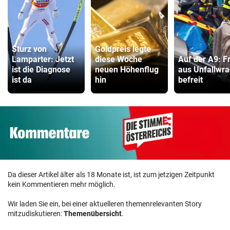
Sturz von
Goldpreis legte
Lamparter: Jetzt
diese Woche
Auf der A9: F
ist die Diagnose
neuen Höhenflug
aus Unfallwr
ist da
hin
befreit
Da dieser Artikel älter als 18 Monate ist, ist zum jetzigen Zeitpunkt
kein Kommentieren mehr möglich.
Wir laden Sie ein, bei einer aktuelleren themenrelevanten Story
mitzudiskutieren:
Themenübersicht
.