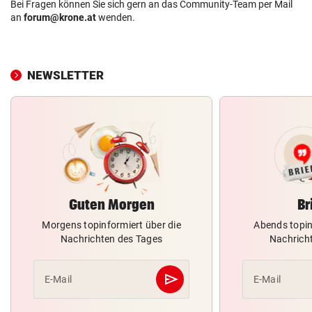
Bei Fragen können Sie sich gern an das Community-Team per Mail
an
forum@krone.at
wenden.
NEWSLETTER
Guten Morgen
Br
Morgens topinformiert über die
Abends topin
Nachrichten des Tages
Nachrich
send
E-Mail
E-Mail
Abschicken