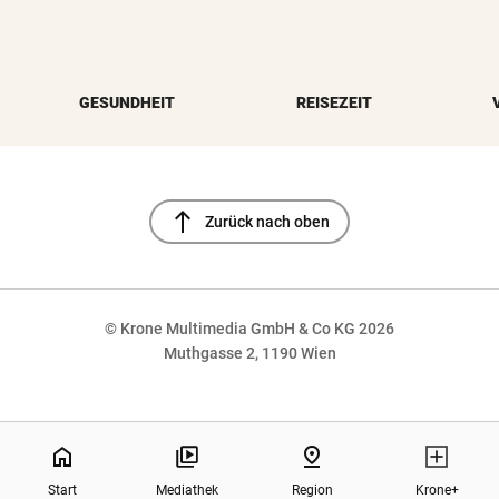
GESUNDHEIT
REISEZEIT
north
Zurück nach oben
© Krone Multimedia GmbH & Co KG 2026
Muthgasse 2, 1190 Wien
NaN%
home
pin_drop
Start
Mediathek
Region
Krone+