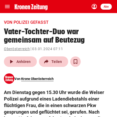
menu
account_circle
Navigation
Anmelden
Abo
close
Schließen
ein-/ausklappen
VON POLIZEI GEFASST
Abonnieren
Vater-Tochter-Duo war
gemeinsam auf Beutezug
account_circle
arrow_right
Anmelden
Oberösterreich
03.01.2024 07:11
pin_drop
arrow_right
Bundesland auswäh
Wien
play_arrow
Anhören
Teilen
bookmark
Merkliste
Von
Krone Oberösterreich
Suchbegriff
search
Am Dienstag gegen 15.30 Uhr wurde die Welser
eingeben
Polizei aufgrund eines Ladendiebstahls einer
flüchtigen Frau, die in einen schwarzen Pkw
gesprungen und geflüchtet sei, gerufen. Nach