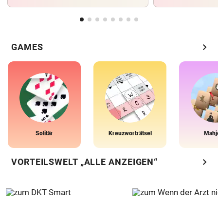
chevron_right
GAMES
Solitär
Kreuzworträtsel
Mahj
chevron_right
VORTEILSWELT „ALLE ANZEIGEN“