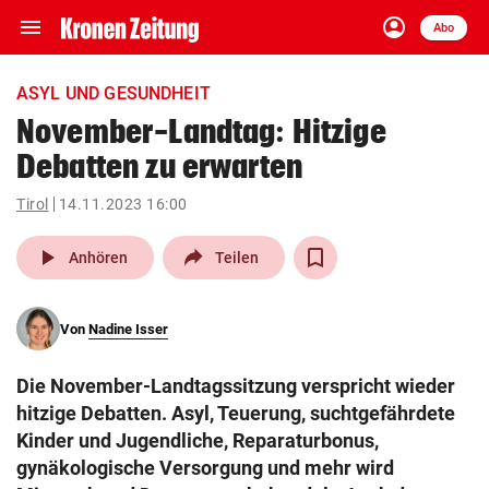
menu
account_circle
Navigation
Anmelden
Abo
close
Schließen
ein-/ausklappen
ASYL UND GESUNDHEIT
Abonnieren
November-Landtag: Hitzige
Debatten zu erwarten
account_circle
arrow_right
Anmelden
Tirol
14.11.2023 16:00
pin_drop
arrow_right
Bundesland auswäh
Wien
play_arrow
Anhören
Teilen
bookmark
Merkliste
Von
Nadine Isser
Suchbegriff
search
Die November-Landtagssitzung verspricht wieder
eingeben
hitzige Debatten. Asyl, Teuerung, suchtgefährdete
Kinder und Jugendliche, Reparaturbonus,
gynäkologische Versorgung und mehr wird