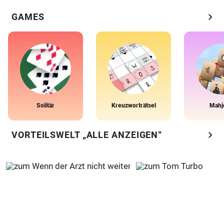
chevron_right
GAMES
Solitär
Kreuzworträtsel
Mahj
chevron_right
VORTEILSWELT „ALLE ANZEIGEN“