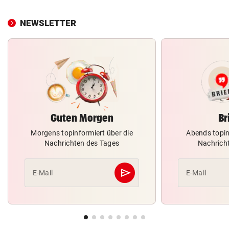
NEWSLETTER
Guten Morgen
Br
Morgens topinformiert über die
Abends topin
Nachrichten des Tages
Nachrich
send
E-Mail
E-Mail
Abschicken