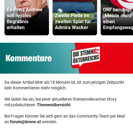
Ex-Prinz Andrew
ORF beruhigt:
soll royales
Zweite Pleite im
„Meiste mehr 
Begräbnis
zweiten Spiel für
einen
erhalten
Admira Wacker
Empfangsweg
Da dieser Artikel älter als 18 Monate ist, ist zum jetzigen Zeitpunkt
kein Kommentieren mehr möglich.
Wir laden Sie ein, bei einer aktuelleren themenrelevanten Story
mitzudiskutieren:
Themenübersicht
.
Bei Fragen können Sie sich gern an das Community-Team per Mail
an
forum@krone.at
wenden.