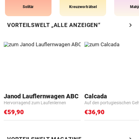
Solitär
Kreuzworträtsel
Mahj
chevron_right
VORTEILSWELT „ALLE ANZEIGEN“
Janod Lauflernwagen ABC
Calcada
Hervorragend zum Laufenlernen
Auf den portugiesischen G
€59,90
€36,90