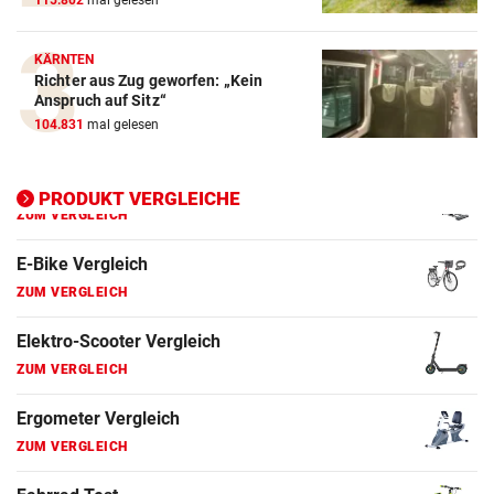
115.802
mal gelesen
E-Bike Vergleich
ZUM VERGLEICH
KÄRNTEN
Richter aus Zug geworfen: „Kein
Elektro-Scooter Vergleich
Anspruch auf Sitz“
ZUM VERGLEICH
104.831
mal gelesen
Ergometer Vergleich
ZUM VERGLEICH
PRODUKT VERGLEICHE
Fahrrad Test
ZUM VERGLEICH
Fahrradanhänger Vergleich
ZUM VERGLEICH
Faszienrolle Vergleich
ZUM VERGLEICH
Hoverboard Vergleich