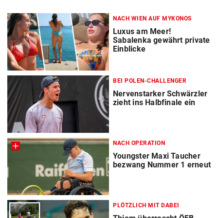
NACH WIEN AUF MYKONOS
Luxus am Meer!
Sabalenka gewährt private
Einblicke
BEI POLEN-CHALLENGER
Nervenstarker Schwärzler
zieht ins Halbfinale ein
NACH OPERATION
Youngster Maxi Taucher
bezwang Nummer 1 erneut
PLÖTZLICH MIT DABEI