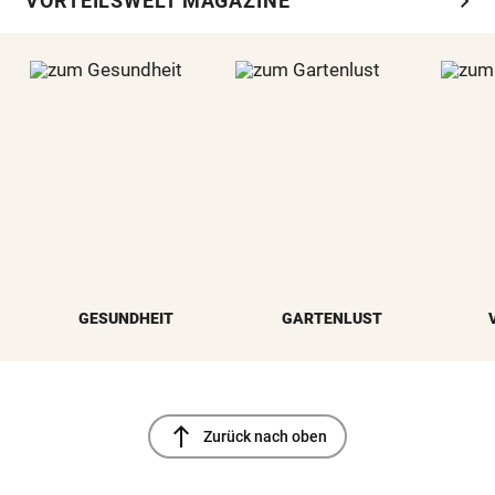
chevron_right
VORTEILSWELT MAGAZINE
GESUNDHEIT
GARTENLUST
north
Zurück nach oben