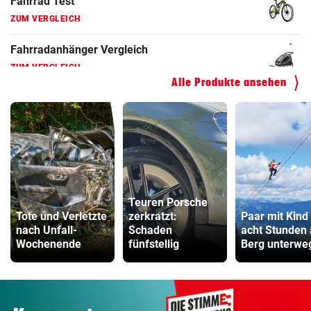
ZUM VERGLEICH
Kinderfahrrad Vergleich
ZUM VERGLEICH
Alle Produkte ansehen
Teuren Porsche
Tote und Verletzte
zerkratzt:
Paar mit Kind
nach Unfall-
Schaden
acht Stunden
Wochenende
fünfstellig
Berg unterwe