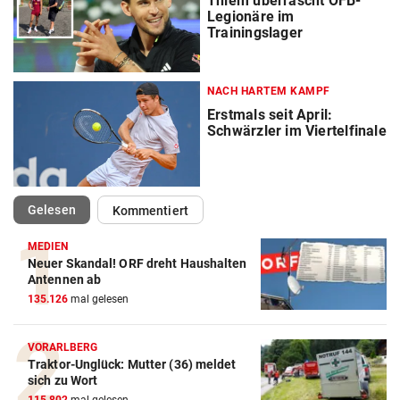
Thiem überrascht ÖFB-
Legionäre im
Trainingslager
NACH HARTEM KAMPF
Erstmals seit April:
Schwärzler im Viertelfinale
(ausgewählt)
Gelesen
Kommentiert
MEDIEN
Neuer Skandal! ORF dreht Haushalten
Action-Cam Vergleich
Antennen ab
135.126
mal gelesen
ZUM VERGLEICH
Crosstrainer Vergleich
VORARLBERG
Traktor-Unglück: Mutter (36) meldet
ZUM VERGLEICH
sich zu Wort