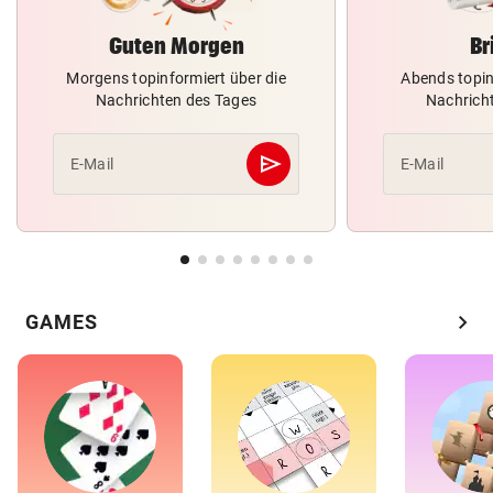
Guten Morgen
Br
Morgens topinformiert über die
Abends topin
Nachrichten des Tages
Nachrich
send
E-Mail
E-Mail
Abschicken
chevron_right
GAMES