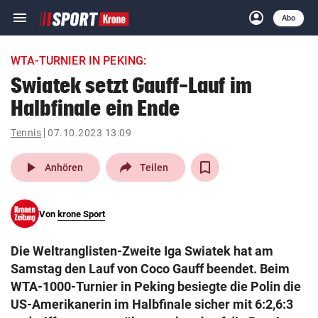
menu
account_circle
Navigation
Anmelden
Abo
close
Schließen
ein-/ausklappen
WTA-TURNIER IN PEKING:
Abonnieren
Swiatek setzt Gauff-Lauf im
Halbfinale ein Ende
account_circle
arrow_right
Anmelden
Tennis
07.10.2023 13:09
pin_drop
arrow_right
Bundesland auswäh
Wien
play_arrow
Anhören
Teilen
bookmark
Merkliste
Von
krone Sport
Suchbegriff
search
Die Weltranglisten-Zweite Iga Swiatek hat am
eingeben
Samstag den Lauf von Coco Gauff beendet. Beim
WTA-1000-Turnier in Peking besiegte die Polin die
US-Amerikanerin im Halbfinale sicher mit 6:2,6:3