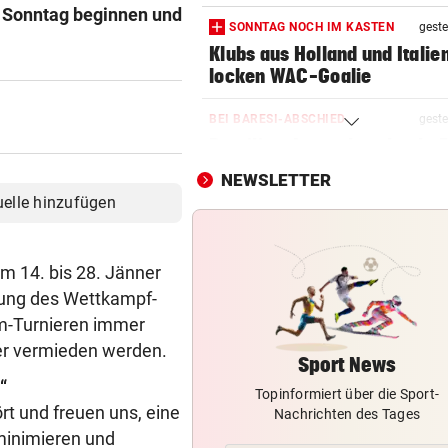
m Sonntag beginnen und
SONNTAG NOCH IM KASTEN
geste
Klubs aus Holland und Italie
locken WAC-Goalie
BEI BARESI-ABSCHIED
geste
Brasilien-Legende schockt 
mit Mallet-Finger
NEWSLETTER
uelle hinzufügen
LÄNDLE-KICKER SIEGEN
geste
3:1 nach 0:1! Altach dreht De
gegen WSG Tirol
m 14. bis 28. Jänner
nung des Wettkampf-
NACH WIEN AUF MYKONOS
geste
am-Turnieren immer
Luxus am Meer! Sabalenka
ker vermieden werden.
gewährt private Einblicke
Sport News
“
Topinformiert über die Sport-
FUSSBALL-FANS FEIERN
geste
rt und freuen uns, eine
Nachrichten des Tages
Hochgefühle dank Comebac
minimieren und
eines Kult-Sponsors