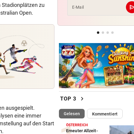
n Stadionplätzen zu
se
E-Mail
ustralian Open.
LIEFERING VERLIERT
geste
Enttäuschende Zweitliga-
Rückkehr nach Grödig
2. LIGA – 2. RUNDE
geste
Fehlstart komplett! Nächste 
für St. Pölten
chevron_right
TOP 3
en ausgespielt.
(ausgewählt)
Gelesen
Kommentiert
lysen eine immer
stellung auf den Start
ÖSTERREICH
n.
Erneuter Allzeit-