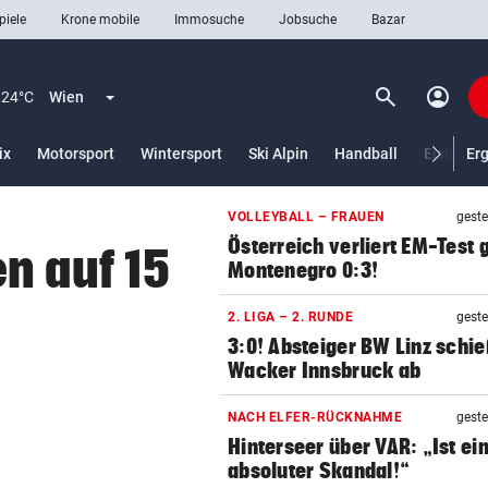
piele
Krone mobile
Immosuche
Jobsuche
Bazar
search
account_circle
Menü aufklappen
Suchen
24°C
Wien
lt)
ix
Motorsport
Wintersport
Ski Alpin
Handball
Eishocke
Er
VOLLEYBALL – FRAUEN
geste
len
Österreich verliert EM-Test
n auf 15
Montenegro 0:3!
2. LIGA – 2. RUNDE
geste
3:0! Absteiger BW Linz schie
Wacker Innsbruck ab
NACH ELFER-RÜCKNAHME
geste
Hinterseer über VAR: „Ist ei
absoluter Skandal!“