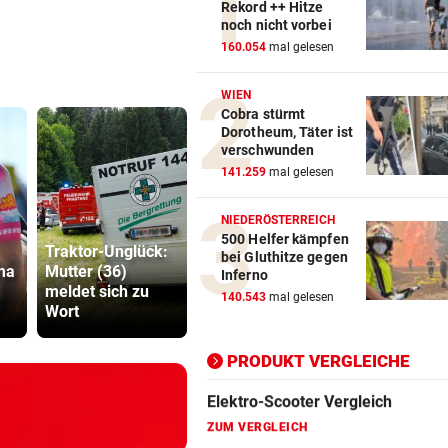
Rekord ++ Hitze
noch nicht vorbei
Action-Cam Vergleich
160.054
mal gelesen
ZUM VERGLEICH
WIEN
Cobra stürmt
Crosstrainer Vergleich
Dorotheum, Täter ist
ZUM VERGLEICH
verschwunden
141.259
mal gelesen
E-Bike Vergleich
ZUM VERGLEICH
NIEDERÖSTERREICH
500 Helfer kämpfen
Traktor-Unglück:
Elektro-Scooter Vergleich
bei Gluthitze gegen
ma
Mutter (36)
„Etwas wie 2015
Sager wirkt
Inferno
ZUM VERGLEICH
meldet sich zu
wird Europa nicht
Mütter-Auf
140.543
mal gelesen
Wort
mehr passieren!“
gegen Kanz
Ergometer Vergleich
ZUM VERGLEICH
PRODUKT VERGLEICHE
Fahrrad Test
ZUM VERGLEICH