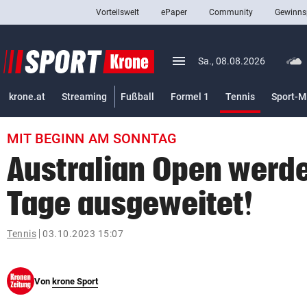
Vorteilswelt
ePaper
Community
Gewinns
close
Schließen
menu
Menü aufklappen
Sa., 08.08.2026
Abonnieren
(ausgewäh
krone.at
Streaming
Fußball
Formel 1
Tennis
Sport-M
account_circle
arrow_right
Anmelden
MIT BEGINN AM SONNTAG
pin_drop
arrow_right
Bundesland auswäh
Wien
Australian Open werde
bookmark
Merkliste
Tage ausgeweitet!
Suchbegriff
Tennis
03.10.2023 15:07
search
eingeben
Von
krone Sport