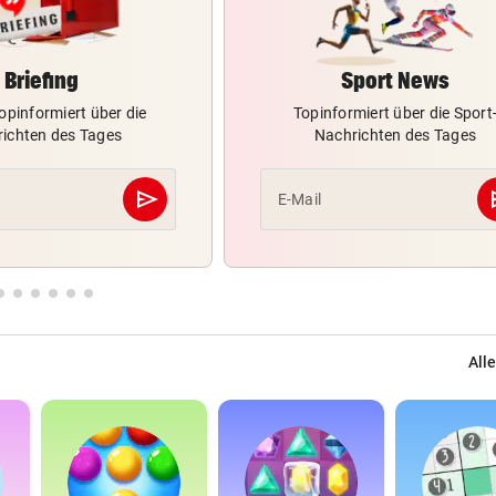
Briefing
Sport News
opinformiert über die
Topinformiert über die Sport
ichten des Tages
Nachrichten des Tages
send
s
E-Mail
Abschicken
Alle