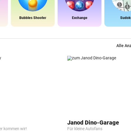
Bubbles Shooter
Exchange
Sudok
Alle An
Janod Dino-Garage
er kommen wir!
Für kleine Autofans