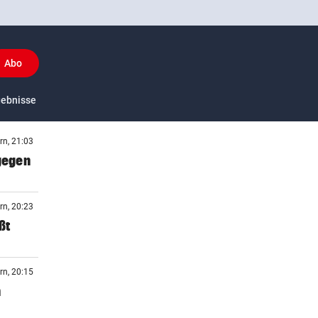
Abo
y
gebnisse
US-Sport
rn, 21:03
 gegen
rn, 20:23
ßt
rn, 20:15
n