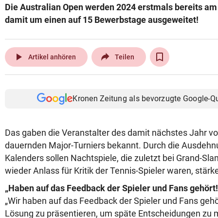
Die Australian Open werden 2024 erstmals bereits a
© Krone Multimedia GmbH & Co KG 2026
damit um einen auf 15 Bewerbstage ausgeweitet!
Muthgasse 2, 1190 Wien
play_arrow
Artikel anhören
Teilen
Kronen Zeitung als bevorzugte Google-Q
Das gaben die Veranstalter des damit nächstes Jahr vo
dauernden Major-Turniers bekannt. Durch die Ausdeh
Kalenders sollen Nachtspiele, die zuletzt bei Grand-Sl
wieder Anlass für Kritik der Tennis-Spieler waren, stär
„Haben auf das Feedback der Spieler und Fans gehört!
„Wir haben auf das Feedback der Spieler und Fans gehö
Lösung zu präsentieren, um späte Entscheidungen zu 