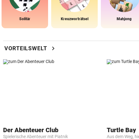
Solitär
Kreuzworträtsel
Mahjong
chevron_right
VORTEILSWELT
Der Abenteuer Club
Turtle Bay
Spielerische Abenteuer mit Piatnik
Aus dem Weg, hi