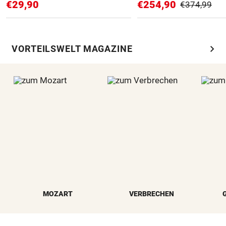
€29,90
€254,90
€374,99
chevron_right
VORTEILSWELT MAGAZINE
MOZART
VERBRECHEN