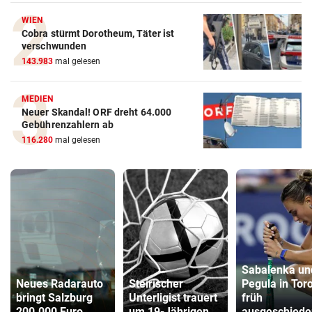
WIEN
Cobra stürmt Dorotheum, Täter ist
verschwunden
143.983
mal gelesen
MEDIEN
Neuer Skandal! ORF dreht 64.000
Gebührenzahlern ab
116.280
mal gelesen
Sabalenka un
Neues Radarauto
Steirischer
Pegula in Tor
bringt Salzburg
Unterligist trauert
früh
200.000 Euro
um 19-Jährigen
ausgeschiede