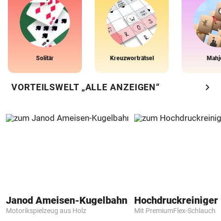
Solitär
Kreuzworträtsel
Mahj
chevron_right
VORTEILSWELT „ALLE ANZEIGEN“
Janod Ameisen-Kugelbahn
Hochdruckreiniger 
Motorikspielzeug aus Holz
Mit PremiumFlex-Schlauch