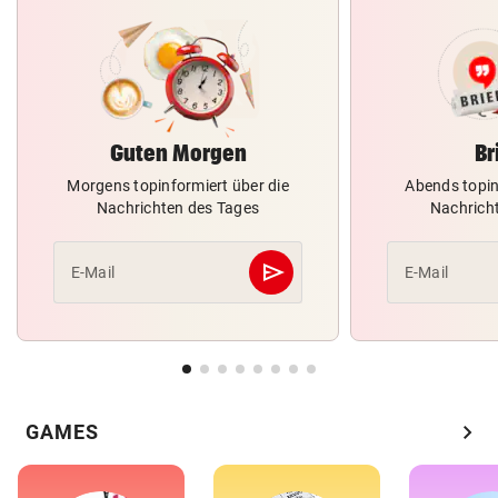
Guten Morgen
Br
Morgens topinformiert über die
Abends topin
Nachrichten des Tages
Nachrich
send
E-Mail
E-Mail
Abschicken
chevron_right
GAMES