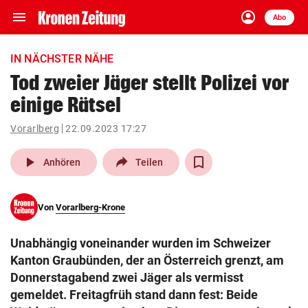
menu
account_circle
Navigation
Anmelden
Abo
close
Schließen
ein-/ausklappen
IN NÄCHSTER NÄHE
Abonnieren
Tod zweier Jäger stellt Polizei vor
einige Rätsel
account_circle
arrow_right
Anmelden
Vorarlberg
22.09.2023 17:27
pin_drop
arrow_right
Bundesland auswäh
Wien
play_arrow
Anhören
Teilen
bookmark
Merkliste
Von
Vorarlberg-Krone
Suchbegriff
search
Unabhängig voneinander wurden im Schweizer
eingeben
Kanton Graubünden, der an Österreich grenzt, am
Donnerstagabend zwei Jäger als vermisst
gemeldet. Freitagfrüh stand dann fest: Beide