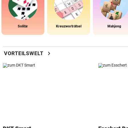
Solitär
Kreuzworträtsel
Mahjong
chevron_right
VORTEILSWELT