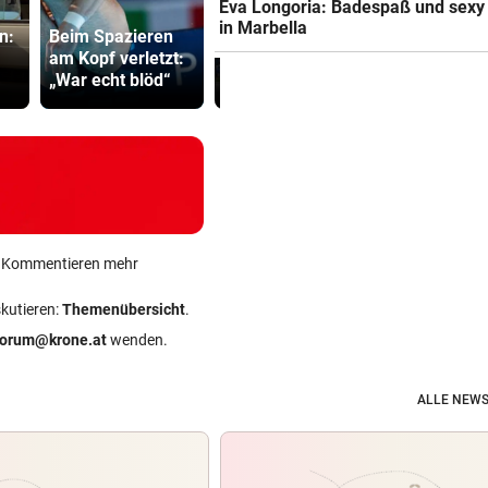
Eva Longoria: Badespaß und sexy
Wie
Verdächtig
in Marbella
n:
Beim Spazieren
Bezirksvorsteher
Zahlungen 
am Kopf verletzt:
Nevrivy an der MA
Infantino-
„War echt blöd“
7 scheitert
Mitarbeiter
ein Kommentieren mehr
skutieren:
Themenübersicht
.
forum@krone.at
wenden.
ALLE NEWS