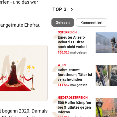
erfen - und das war
GAK-Heimstart: „Qualität ist
chevron_right
TOP 3
ganz andere!“
(ausgewählt)
Gelesen
Kommentiert
500 STATT FÜNF EURO
vor 
h angetraute Ehefrau
Falscher Spendensammler z
ÖSTERREICH
Paar über den Tisch
Erneuter Allzeit-
Rekord ++ Hitze
noch nicht vorbei
ANRAINER SCHILDERT
vor 
160.325
mal gelesen
Heftiges Beben riss Tiroler 
Morgen aus Schlaf
WIEN
Cobra stürmt
WASSER WIRD KNAPP
vor 
Dorotheum, Täter ist
Im Südburgenland heißt es:
verschwunden
Dusche statt Badewanne!
141.552
mal gelesen
BEI VUČIĆ IN SERBIEN
vor 
NIEDERÖSTERREICH
Selenskyj-Besuch als „Schla
500 Helfer kämpfen
bei Gluthitze gegen
Gesicht“ Moskaus
ft begann 2020. Damals
Inferno