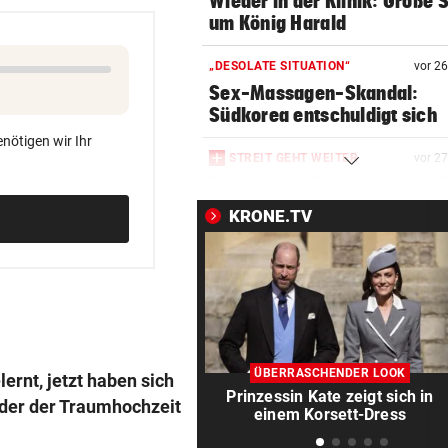
Wieder in der Klinik: Große 
um König Harald
„DESOLATE SITUATION“
vor 2
Sex-Massagen-Skandal:
Südkorea entschuldigt sich
nötigen wir Ihr
STREIT GEHT WEITER
vor 2
Richter aus Zug geworfen: „
Anspruch auf Sitz“
KRONE.TV
„KRONE“-KOMMENTAR
vor 2
Strittiger Kanzler-Sager: Ab
er recht hat …
TOPSPIELERIN
vor 4
„Salzburg war für mich die e
ÜBERRASCHENDER LOOK
ernt, jetzt haben sich
Wahl“
Prinzessin Kate zeigt sich in
lder der Traumhochzeit
einem Korsett-Dress
WM-TEAMCHEF STINKSAUER
vor ein