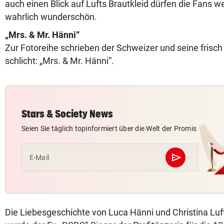
auch einen Blick auf Lufts Brautkleid dürfen die Fans w
wahrlich wunderschön.
„Mrs. & Mr. Hänni“
Zur Fotoreihe schrieben der Schweizer und seine frisc
schlicht: „Mrs. & Mr. Hänni“.
Stars & Society News
Seien Sie täglich topinformiert über die Welt der Promis
send
E-Mail
Abschicken
Die Liebesgeschichte von Luca Hänni und Christina Lu