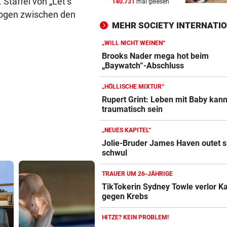
 Staffel von „Let‘s
140.731
mal gelesen
DRAMATISCHE VERLETZUNG
vor 
flogen zwischen den
Bochum-Profi drohte nach Du
MEHR SOCIETY INTERNATI
Bein zu verlieren
„WILL NICHT WEINEN“
SKURRILES SPIEL
vor 
Brooks Nader mega hot beim
Zwangspause: „Seltsam! So
„Baywatch“-Abschluss
etwas kommt nie vor“
„HÖLLISCHE MIXTUR“
FLUCH DER KARIBIK
vor 
Rupert Grint: Leben mit Baby kan
traumatisch sein
Rückschlag kam für „Captai
Colin“ im Zeitfahren
„NEUES KAPITEL“
Jolie-Bruder James Haven outet s
schwul
TRAUER UM 26-JÄHRIGE
TikTokerin Sydney Towle verlor 
gegen Krebs
HITZE? KEIN PROBLEM!