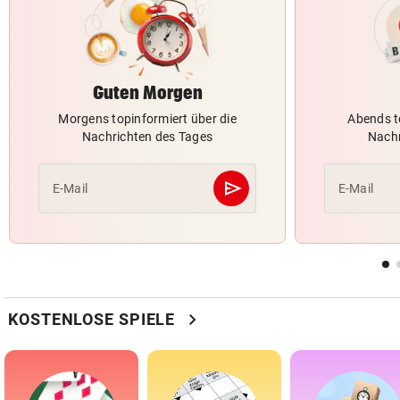
Guten Morgen
Morgens topinformiert über die
Abends t
Nachrichten des Tages
Nachr
send
E-Mail
E-Mail
Abschicken
chevron_right
KOSTENLOSE SPIELE