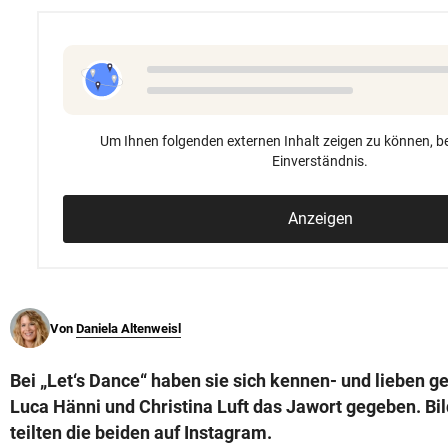
© Krone Multimedia GmbH & Co KG 2026
Muthgasse 2, 1190 Wien
Um Ihnen folgenden externen Inhalt zeigen zu können, be
Einverständnis.
Anzeigen
Von
Daniela Altenweisl
Bei „Let‘s Dance“ haben sie sich kennen- und lieben gel
Luca Hänni und Christina Luft das Jawort gegeben. Bi
teilten die beiden auf Instagram.