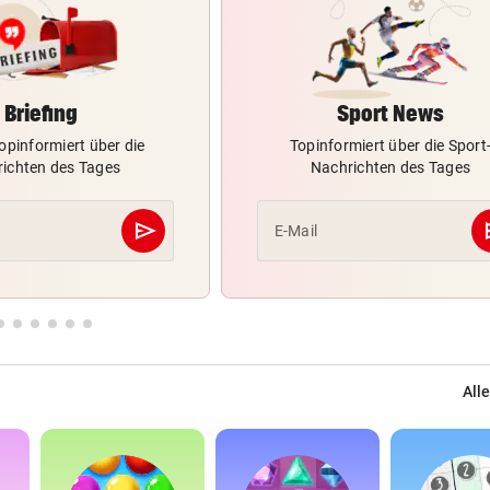
Briefing
Sport News
opinformiert über die
Topinformiert über die Sport
ichten des Tages
Nachrichten des Tages
send
s
E-Mail
Abschicken
Alle