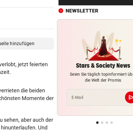
„Ratte“: Hat Cannavaro ein
Verräter im Team?
NEWSLETTER
ARBEIT UND URLAUB
vor ein
Steirische Ärztin tauschte L
gegen „Traumschiff“
uelle hinzufügen
PEDALE VERWECHSELT
vor ein
Tiroler Seniorin (76) „verse
rlobt, jetzt feierten
Auto in Baugrube
Stars & Society News
zeit.
Seien Sie täglich topinformiert üb
TRAINER ZARIC DEUTLICH
vor ein
die Welt der Promis
Trotz 3:1 gegen WSG bleibt
errieten die beiden
Altachern ein Problem
se
e schönsten Momente der
E-Mail
FÄHIGKEITEN BEDENKLICH
vor ein
Sorge um Sicherheit: OpenA
muss neue KI einhegen
u sehen, aber auch der
hinunterlaufen. Und
WARTEN AUF DEN SIEG?
vor 