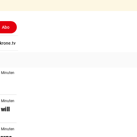
Abo
tschaft
krone.tv
Wissen
Gericht
Kolumnen
Freizeit
Reise
Ti
3 Minuten
6 Minuten
 will
5 Minuten