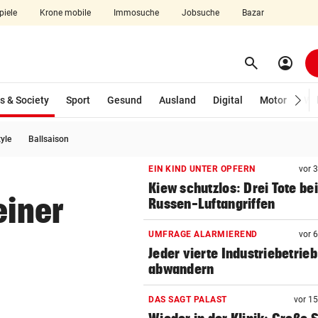
piele
Krone mobile
Immosuche
Jobsuche
Bazar
search
account_circle
Menü aufklappen
Suchen
(ausgewählt)
s & Society
Sport
Gesund
Ausland
Digital
Motor
Wir
tyle
Ballsaison
len
EIN KIND UNTER OPFERN
vor 
Kiew schutzlos: Drei Tote bei
einer
Russen-Luftangriffen
UMFRAGE ALARMIEREND
vor 
Jeder vierte Industriebetrieb
abwandern
DAS SAGT PALAST
vor 1