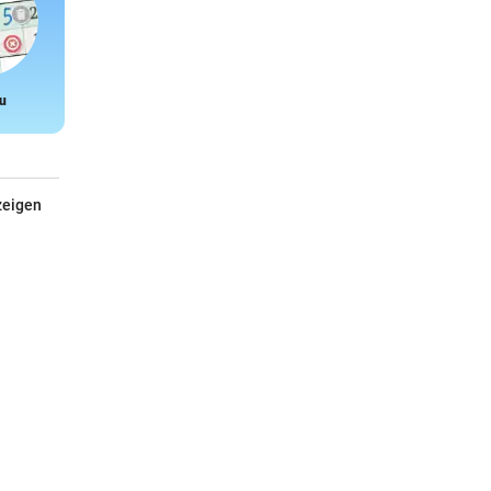
u
Snake
zeigen