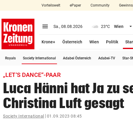
Vorteilswelt
ePaper
Community
Gewinns
close
Schließen
menu
Menü aufklappen
Sa., 08.08.2026
23°C
Wien
Abonnieren
Krone+
Österreich
Wien
Politik
Star
account_circle
arrow_right
Anmelden
(ausgewählt)
Royals
Society International
Adabei Österreich
Adabei-TV
Star-S
pin_drop
arrow_right
Bundesland auswäh
Wien
„LET‘S DANCE“-PAAR
bookmark
Merkliste
Luca Hänni hat Ja zu s
Christina Luft gesagt
Suchbegriff
search
eingeben
Society International
01.09.2023 08:45