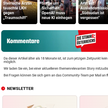
Steirische Ärztin
Sorge um
Arzt auf
tauschte LKH
Sicherheit:
Auslandsmissio
gegen
OpenAI muss
„Südsudan ist
„Traumschiff“
neue KI einhegen
vergessen“
Da dieser Artikel älter als 18 Monate ist, ist zum jetzigen Zeitpunkt k
möglich.
Wir laden Sie ein, bei einer aktuelleren themenrelevanten Story mitzudi
Bei Fragen können Sie sich gern an das Community-Team per Mail an
NEWSLETTER