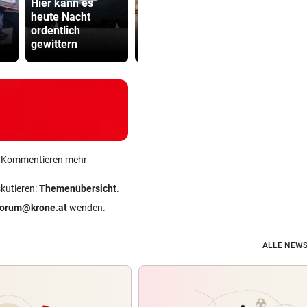
Hier kann es
Spanische Polizei
heute Nacht
zerschlägt
Sager wirkt
ordentlich
Schleppernetzwer
Mütter-Auf
gewittern
k
gegen Kanz
ein Kommentieren mehr
skutieren:
Themenübersicht
.
forum@krone.at
wenden.
ALLE NEWS