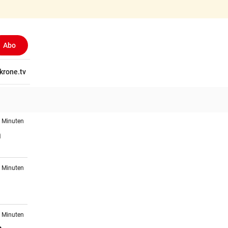
Abo
tschaft
krone.tv
Wissen
Gericht
Kolumnen
Freizeit
Reise
Ti
5 Minuten
n
1 Minuten
2 Minuten