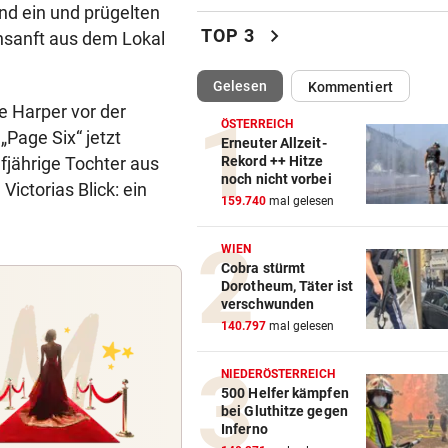
nd ein und prügelten
Fehlstart komplett! Nächste 
chevron_right
TOP 3
unsanft aus dem Lokal
für St. Pölten
(ausgewählt)
Gelesen
Kommentiert
WANDERER AUSGEFLOGEN
vor 
e Harper vor der
Wieder Muren nach Unwette
ÖSTERREICH
 „Page Six“ jetzt
Dramatik im Valser Tal
Erneuter Allzeit-
lfjährige Tochter aus
Rekord ++ Hitze
noch nicht vorbei
IN GREENSBORO
vor 
ictorias Blick: ein
159.740
mal gelesen
Straka verpasst bei PGA-Tur
den Cut vorzeitig
WIEN
Cobra stürmt
SCHRIEB WM-GESCHICHTE
vor 
Dorotheum, Täter ist
Bayern kassiert Millionen – 
verschwunden
Transfer-Clou
140.797
mal gelesen
AUFREGUNG IM NETZ
vor 
NIEDERÖSTERREICH
Spider-Man im BMW-Cockpit
500 Helfer kämpfen
bei Gluthitze gegen
Anwalt auf den Plan
Inferno