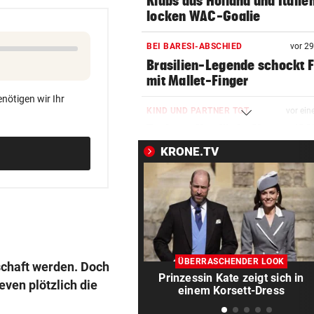
Klubs aus Holland und Italie
locken WAC-Goalie
BEI BARESI-ABSCHIED
vor 2
Brasilien-Legende schockt 
mit Mallet-Finger
nötigen wir Ihr
KIND UND PARTNER TOT
vor ein
Traktor-Unglück: Mutter (36
meldet sich zu Wort
KRONE.TV
STRATEGIE FEHLT
vor ein
Schutz vor Drohnen? Österr
hat keinen Plan
LÄNDLE-KICKER SIEGEN
vor ein
3:1 nach 0:1! Altach dreht De
ÜBERRASCHENDER LOOK
lschaft werden. Doch
gegen WSG Tirol
Prinzessin Kate zeigt sich in
ven plötzlich die
einem Korsett-Dress
KRITIK AUS POLITIK
vor 