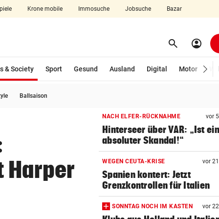
piele
Krone mobile
Immosuche
Jobsuche
Bazar
search
account_circle
Menü aufklappen
Suchen
(ausgewählt)
s & Society
Sport
Gesund
Ausland
Digital
Motor
Wir
tyle
Ballsaison
len
NACH ELFER-RÜCKNAHME
vor 
Hinterseer über VAR: „Ist ei
:
absoluter Skandal!“
t Harper
WEGEN CEUTA-KRISE
vor 2
Spanien kontert: Jetzt
Grenzkontrollen für Italien
SONNTAG NOCH IM KASTEN
vor 2