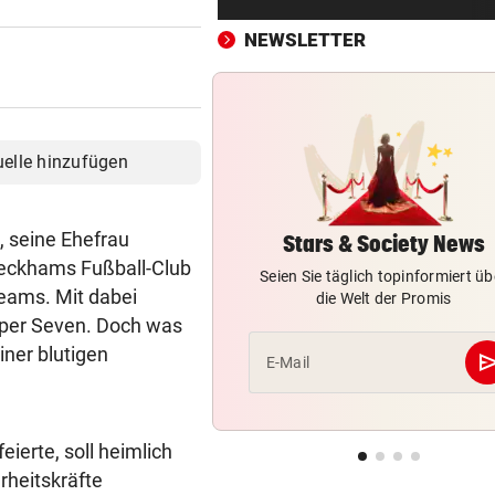
Theater stellt Planschbecke
300.000 Euro auf
NEWSLETTER
NACH WIEN AUF MYKONOS
vor 
Luxus am Meer! Sabalenka
gewährt private Einblicke
uelle hinzufügen
„IHR SEID DER HAMMER!“
vor 
Feuerwehr befreite Kalb aus
, seine Ehefrau
misslicher Lage
Stars & Society News
Beckhams Fußball-Club
Seien Sie täglich topinformiert üb
FUSSBALL-FANS FEIERN
vor 
Teams. Mit dabei
die Welt der Promis
Hochgefühle dank Comebac
rper Seven. Doch was
eines Kult-Sponsors
iner blutigen
se
E-Mail
LIEFERING VERLIERT
vor 
Enttäuschende Zweitliga-
Rückkehr nach Grödig
eierte, soll heimlich
rheitskräfte
2. LIGA – 2. RUNDE
vor 