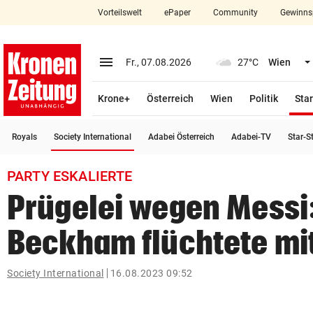
Vorteilswelt
ePaper
Community
Gewinns
close
Schließen
menu
Menü aufklappen
Fr., 07.08.2026
27°C
Wien
Abonnieren
Krone+
Österreich
Wien
Politik
Star
account_circle
arrow_right
Anmelden
(ausgewählt)
Royals
Society International
Adabei Österreich
Adabei-TV
Star-S
pin_drop
arrow_right
Bundesland auswäh
Wien
PARTY ESKALIERTE
bookmark
Merkliste
Prügelei wegen Messi
Beckham flüchtete mi
Suchbegriff
search
eingeben
Society International
16.08.2023 09:52