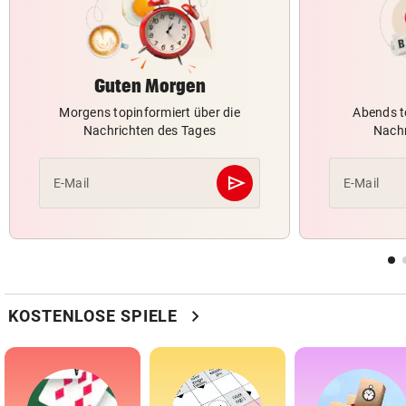
Guten Morgen
Morgens topinformiert über die
Abends t
Nachrichten des Tages
Nachr
send
E-Mail
E-Mail
Abschicken
chevron_right
KOSTENLOSE SPIELE