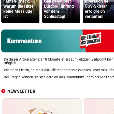
Fakten-Check:
Gall behauptet
Operation bei
Warum die Hitze
Burgos-Führung
ÖSV-Skistar
keine Messlüge
vor dem
erfolgreich
ist
Schlusstag!
verlaufen!
Da dieser Artikel älter als 18 Monate ist, ist zum jetzigen Zeitpunkt k
möglich.
Wir laden Sie ein, bei einer aktuelleren themenrelevanten Story mitzudi
Bei Fragen können Sie sich gern an das Community-Team per Mail an
NEWSLETTER