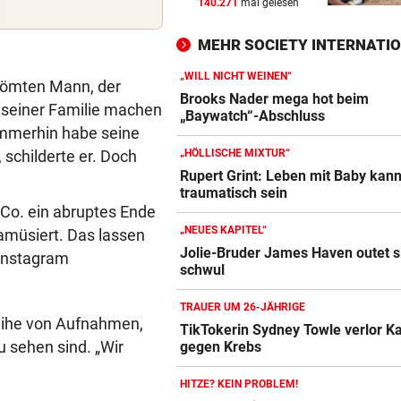
140.271
mal gelesen
TROTZ ENTSCHULDIGUNG
vor 
Sager wirkt nach: Mütter-
MEHR SOCIETY INTERNATI
Aufstand gegen Kanzler
„WILL NICHT WEINEN“
trömten Mann, der
SCHLÜSSEL IM PKW
vor 
Brooks Nader mega hot beim
 seiner Familie machen
Dreijähriger Bub wurde aus
„Baywatch“-Abschluss
 Immerhin habe seine
heißem Auto gerettet
 schilderte er. Doch
„HÖLLISCHE MIXTUR“
„BACKROOMS“
vor 
Rupert Grint: Leben mit Baby kan
traumatisch sein
Regiestar: „Jeder will von mi
 Co. ein abruptes Ende
Erfolgsrezept“
„NEUES KAPITEL“
 amüsiert. Das lassen
Jolie-Bruder James Haven outet s
 Instagram
schwul
TRAUER UM 26-JÄHRIGE
Reihe von Aufnahmen,
TikTokerin Sydney Towle verlor 
 sehen sind. „Wir
gegen Krebs
HITZE? KEIN PROBLEM!