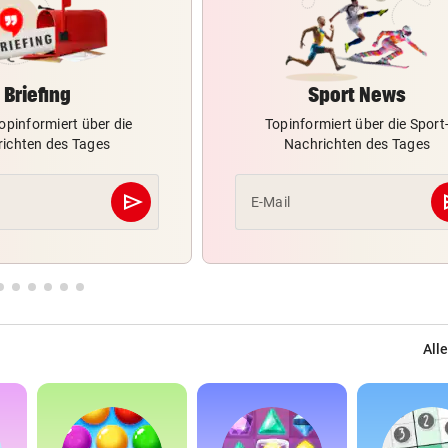
Briefing
Sport News
opinformiert über die
Topinformiert über die Sport
ichten des Tages
Nachrichten des Tages
send
s
E-Mail
Abschicken
Alle