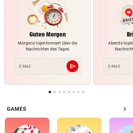
Guten Morgen
Br
Morgens topinformiert über die
Abends topin
Nachrichten des Tages
Nachrich
send
E-Mail
E-Mail
Abschicken
chevron_right
GAMES