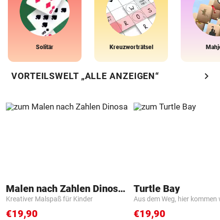
Solitär
Kreuzworträtsel
Mahj
chevron_right
VORTEILSWELT „ALLE ANZEIGEN“
Malen nach Zahlen Dinosaurier
Turtle Bay
Kreativer Malspaß für Kinder
Aus dem Weg, hier kommen w
€19,90
€19,90