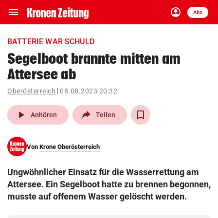
menu
account_circle
Navigation
Anmelden
Abo
close
Schließen
ein-/ausklappen
BATTERIE WAR SCHULD
Abonnieren
Segelboot brannte mitten am
Attersee ab
account_circle
arrow_right
Anmelden
Oberösterreich
08.08.2023 20:32
pin_drop
arrow_right
Bundesland auswäh
Wien
play_arrow
Anhören
Teilen
bookmark
Merkliste
Von
Krone Oberösterreich
Suchbegriff
search
Ungwöhnlicher Einsatz für die Wasserrettung am
eingeben
Attersee. Ein Segelboot hatte zu brennen begonnen,
musste auf offenem Wasser gelöscht werden.