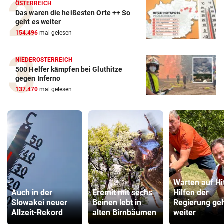
ÖSTERREICH
Das waren die heißesten Orte ++ So
geht es weiter
154.496
mal gelesen
NIEDERÖSTERREICH
500 Helfer kämpfen bei Gluthitze
gegen Inferno
137.470
mal gelesen
Warten auf Hi
Auch in der
Eremit mit sechs
Hilfen der
Slowakei neuer
Beinen lebt in
Regierung ge
Allzeit-Rekord
alten Birnbäumen
weiter