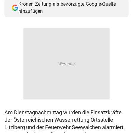
Kronen Zeitung als bevorzugte Google-Quelle
© Krone Multimedia GmbH & Co KG 2026
hinzufügen
Muthgasse 2, 1190 Wien
Am Dienstagnachmittag wurden die Einsatzkräfte
der Österreichischen Wasserrettung Ortsstelle
Litzlberg und der Feuerwehr Seewalchen alarmiert.