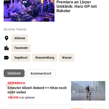
Premiere an Linzer
Uniklinik: Herz-OP mit
Roboter
Ähnliche Themen
Attersee
Feuerwehr
Segelboot
Wasserrettung
Wasser
(ausgewählt)
Gelesen
Kommentiert
ÖSTERREICH
Erneuter Allzeit-Rekord ++ Hitze noch
nicht vorbei
156.940
mal gelesen