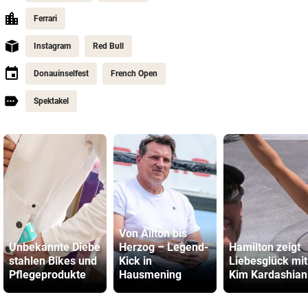
Ferrari
Instagram
Red Bull
Donauinselfest
French Open
Spektakel
Von Ailton bis
Unbekannte Diebe
Herzog – Legend-
Hamilton zeigt
stahlen Bikes und
Kick in
Liebesglück mit
Pflegeprodukte
Hausmening
Kim Kardashian