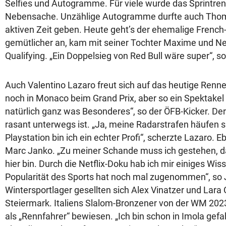
Selfies und Autogramme. Für viele wurde das Sprintre
Nebensache. Unzählige Autogramme durfte auch Thom
aktiven Zeit geben. Heute geht’s der ehemalige French
gemütlicher an, kam mit seiner Tochter Maxime und Ne
Qualifying. „Ein Doppelsieg von Red Bull wäre super“, s
Auch Valentino Lazaro freut sich auf das heutige Renn
noch in Monaco beim Grand Prix, aber so ein Spektakel 
natürlich ganz was Besonderes“, so der ÖFB-Kicker. Der
rasant unterwegs ist. „Ja, meine Radarstrafen häufen s
Playstation bin ich ein echter Profi“, scherzte Lazaro. 
Marc Janko. „Zu meiner Schande muss ich gestehen, d
hier bin. Durch die Netflix-Doku hab ich mir einiges Wi
Popularität des Sports hat noch mal zugenommen“, so
Wintersportlager gesellten sich Alex Vinatzer und Lara C
Steiermark. Italiens Slalom-Bronzener von der WM 2023
als „Rennfahrer“ bewiesen. „Ich bin schon in Imola gef