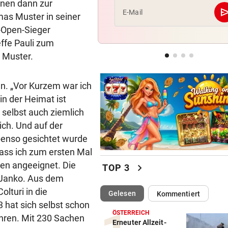
nnen dann zur
se
E-Mail
as Muster in seiner
AFLE TOP-SPIEL:
-Open-Sieger
LIVE: Vienna Vikings treffen 
ffe Pauli zum
Wroclav Panthers
o Muster.
NACH ABSCHIED AUS RIED
Sieg! Erfolgreiches Debüt fü
en. „Vor Kurzem war ich
Senft in Karlsruhe
in der Heimat ist
 selbst auch ziemlich
ich. Und auf der
Ebenso gesichtet wurde
ass ich zum ersten Mal
ssen angeeignet. Die
chevron_right
TOP 3
 Janko. Aus dem
olturi in die
(ausgewählt)
Gelesen
Kommentiert
 hat sich selbst schon
ÖSTERREICH
ahren. Mit 230 Sachen
Erneuter Allzeit-