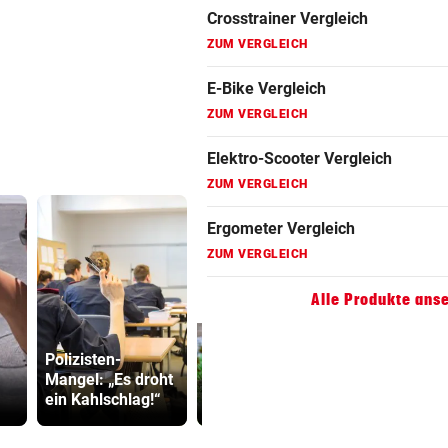
Fahrradanhänger Vergleich
ZUM VERGLEICH
Faszienrolle Vergleich
ZUM VERGLEICH
Hoverboard Vergleich
ZUM VERGLEICH
Kinderfahrrad Vergleich
ZUM VERGLEICH
Alle Produkte ans
Ruck-
Polizisten-
Mehr Geld für
Nachfolgeri
Mangel: „Es droht
Kastration von
war halt ei
ein Kahlschlag!“
Streunerkatzen
Herrenrund