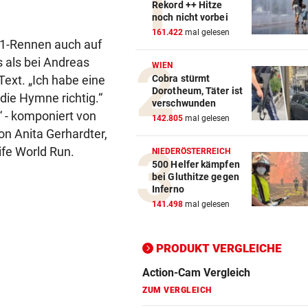
Rekord ++ Hitze
noch nicht vorbei
161.422
mal gelesen
Action-Cam Vergleich
-1-Rennen auch auf
ZUM VERGLEICH
s als bei Andreas
WIEN
Text. „Ich habe eine
Cobra stürmt
Crosstrainer Vergleich
Dorotheum, Täter ist
 die Hymne richtig.“
ZUM VERGLEICH
verschwunden
 - komponiert von
142.805
mal gelesen
E-Bike Vergleich
on Anita Gerhardter,
ife World Run.
ZUM VERGLEICH
NIEDERÖSTERREICH
500 Helfer kämpfen
bei Gluthitze gegen
Elektro-Scooter Vergleich
Inferno
ZUM VERGLEICH
141.498
mal gelesen
Ergometer Vergleich
ZUM VERGLEICH
PRODUKT VERGLEICHE
Fahrrad Test
ZUM VERGLEICH