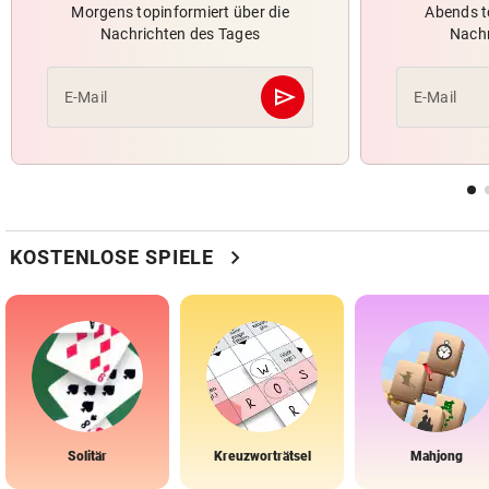
Morgens topinformiert über die
Abends t
Nachrichten des Tages
Nachr
send
E-Mail
E-Mail
Abschicken
chevron_right
KOSTENLOSE SPIELE
Solitär
Kreuzworträtsel
Mahjong