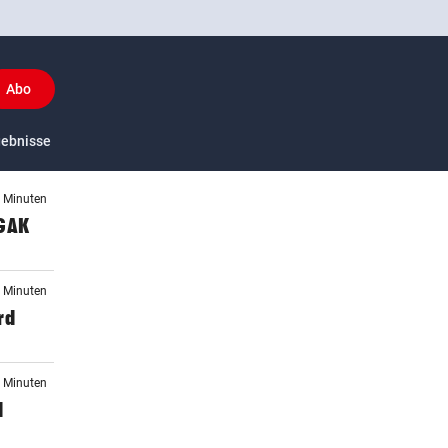
Abo
y
gebnisse
US-Sport
3 Minuten
 GAK
3 Minuten
rd
1 Minuten
d