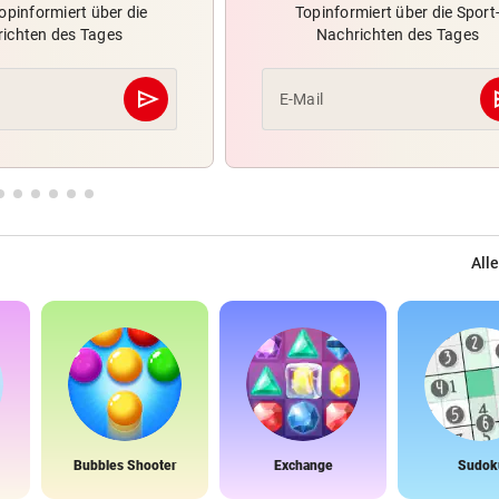
opinformiert über die
Topinformiert über die Sport
ichten des Tages
Nachrichten des Tages
send
s
E-Mail
Abschicken
Alle
Bubbles Shooter
Exchange
Sudok