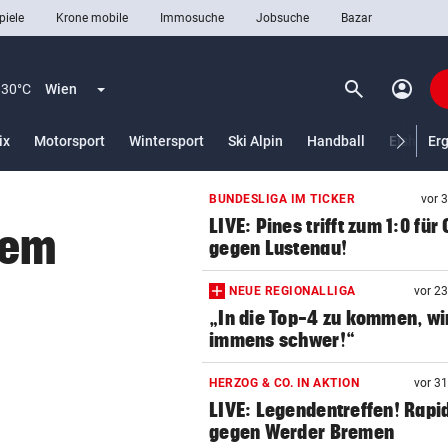
piele
Krone mobile
Immosuche
Jobsuche
Bazar
search
account_circle
Menü aufklappen
Suchen
30°C
Wien
ix
Motorsport
Wintersport
Ski Alpin
Handball
Eishocke
Er
BUNDESLIGA IM TICKER
vor 
len
LIVE: Pines trifft zum 1:0 für
dem
gegen Lustenau!
NEUE REGIONALLIGA
vor 2
„In die Top-4 zu kommen, wi
immens schwer!“
HERZOG & CO. IN AKTION
vor 3
LIVE: Legendentreffen! Rapi
gegen Werder Bremen