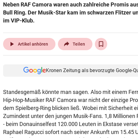
Neben RAF Camora waren auch zahlreiche Promis au
© Krone Multimedia GmbH & Co KG 2026
Bull Ring. Der Musik-Star kam im schwarzen Flitzer u
Muthgasse 2, 1190 Wien
im VIP-Klub.
play_arrow
Artikel anhören
Teilen
Kronen Zeitung als bevorzugte Google-Q
Standesgemäß könnte man sagen. Also mit einem Ferra
Hip-Hop-Musiker RAF Camora war nicht der einzige Pro
dem Spielberg-Ring blicken ließ. Wobei mit Sicherheit 
Zumindest unter den jungen Musik-Fans. 1,8 Millionen 
- beim Donauinselfest 120.000 Leuten in Ekstase verse
Raphael Ragucci sofort nach seiner Ankunft um 15.45 U