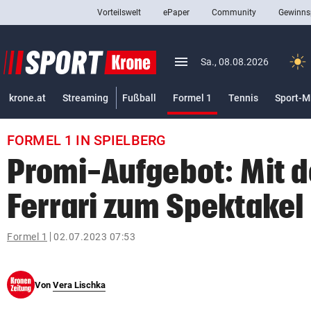
Vorteilswelt
ePaper
Community
Gewinns
close
Schließen
menu
Menü aufklappen
Sa., 08.08.2026
Abonnieren
(ausgewählt)
krone.at
Streaming
Fußball
Formel 1
Tennis
Sport-M
account_circle
arrow_right
Anmelden
FORMEL 1 IN SPIELBERG
pin_drop
arrow_right
Bundesland auswäh
Wien
Promi-Aufgebot: Mit 
bookmark
Merkliste
Ferrari zum Spektakel
Suchbegriff
Formel 1
02.07.2023 07:53
search
eingeben
Von
Vera Lischka