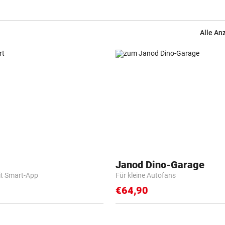
Alle An
Janod Dino-Garage
it Smart-App
Für kleine Autofans
€64,90