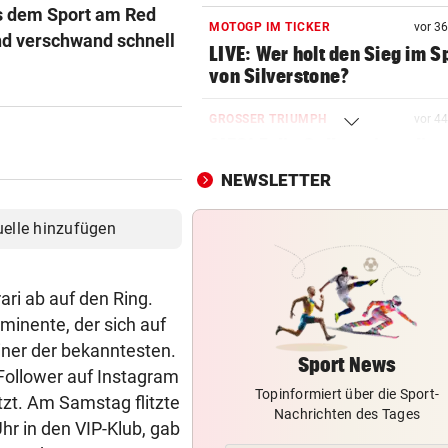
s dem Sport am Red
MOTOGP IM TICKER
vor 3
nd verschwand schnell
LIVE: Wer holt den Sieg im Sp
von Silverstone?
GROSSER TRIUMPH
vor 4
SIEG! Felix Gall gewinnt die
Burgos-Rundfahrt
NEWSLETTER
AUFREGUNG IM NETZ
uelle hinzufügen
Bikini-Fotos: Jetzt schießt E
Rennfahrerin zurück
ri ab auf den Ring.
CHANCE AUF 3. TITEL
minente, der sich auf
Schwärzler dreht Partie und 
einer der bekanntesten.
ins Finale ein
Sport News
Follower auf Instagram
Topinformiert über die Sport-
SOMMERCUP 2026 LIVE:
tzt. Am Samstag flitzte
Nachrichten des Tages
Hard um Platz drei – Kiel ge
hr in den VIP-Klub, gab
Luzern im Finale!