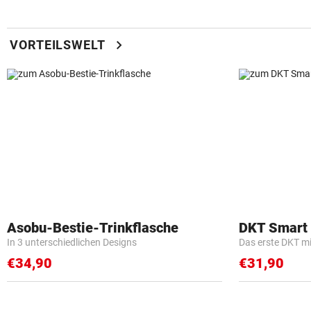
chevron_right
VORTEILSWELT
Asobu-Bestie-Trinkflasche
DKT Smart
In 3 unterschiedlichen Designs
Das erste DKT m
€34,90
€31,90