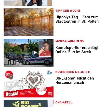
TIPP DER WOCHE
Hippolyt-Tag – Fest zum
Stadtpatron in St. Pölten
MORDALARM IN NÖ
Kampfsportler erschlägt
Online-Flirt im Streit
NOMINIEREN SIE JETZT!
Die „Krone“ sucht den
Herzensmensch
ÖKO-APELL