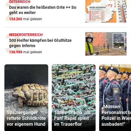
ÖSTERREICH
Das waren die heißesten Orte ++ So
geht es weiter
154.260
mal gelesen
NIEDERÖSTERREICH
500 Helfer kämpfen bei Gluthitze
gegen Inferno
136.988
mal gelesen
„Müssen
Spaziergänger
Todes-Drama um
Personalnot b
rettete Schildkröte
Fan! Rapid spielt
Polizei in Wie
vor eigenem Hund
im Trauerflor
ausbaden!“