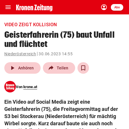
menu
account_circle
Navigation
Anmelden
Abo
close
Schließen
ein-/ausklappen
VIDEO ZEIGT KOLLISION
Abonnieren
Geisterfahrerin (75) baut Unfall
und flüchtet
account_circle
arrow_right
Anmelden
Niederösterreich
30.06.2023 14:55
pin_drop
arrow_right
Bundesland auswäh
Wien
play_arrow
Anhören
Teilen
bookmark
Merkliste
Von
krone.at
Suchbegriff
search
Ein Video auf Social Media zeigt eine
eingeben
Geisterfahrerin (75), die Freitagvormittag auf der
S3 bei Stockerau (Niederösterreich) für mächtig
Wirbel sorgte. Kurz darauf baute sie auch noch