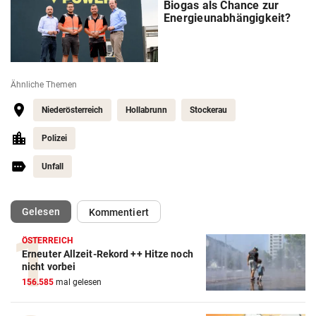
Biogas als Chance zur
Energieunabhängigkeit?
Ähnliche Themen
Niederösterreich
Hollabrunn
Stockerau
Polizei
Unfall
(ausgewählt)
Gelesen
Kommentiert
ÖSTERREICH
Erneuter Allzeit-Rekord ++ Hitze noch
nicht vorbei
156.585
mal gelesen