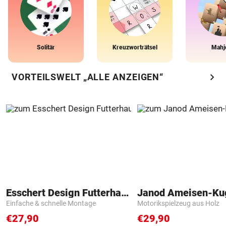
Solitär
Kreuzworträtsel
Mahj
chevron_right
VORTEILSWELT „ALLE ANZEIGEN“
Esschert Design Futterhaus
Janod Ameisen-Ku
Einfache & schnelle Montage
Motorikspielzeug aus Holz
€27,90
€29,90