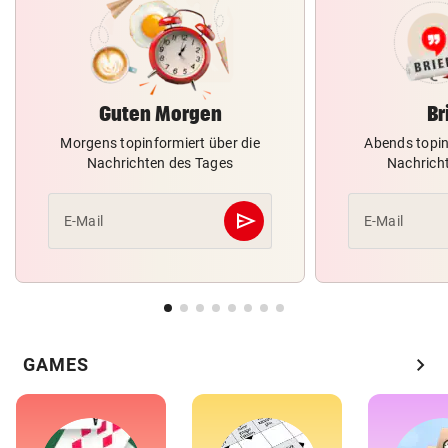
Guten Morgen
Br
Morgens topinformiert über die
Abends topin
Nachrichten des Tages
Nachrich
send
E-Mail
E-Mail
Abschicken
chevron_right
GAMES