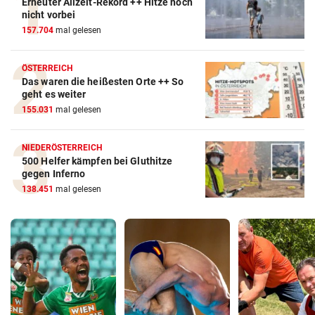
Erneuter Allzeit-Rekord ++ Hitze noch
nicht vorbei
157.704
mal gelesen
ÖSTERREICH
Das waren die heißesten Orte ++ So
geht es weiter
155.031
mal gelesen
NIEDERÖSTERREICH
500 Helfer kämpfen bei Gluthitze
gegen Inferno
138.451
mal gelesen