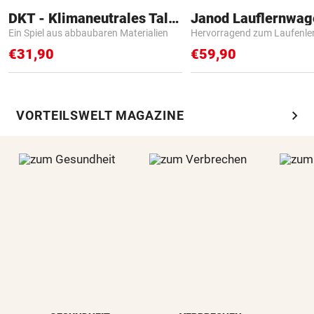
DKT - Klimaneutrales Talent
Janod Lauflernwa
Ein Spiel aus abbaubaren Materialien
Hervorragend zum Laufenle
€31,90
€59,90
chevron_right
VORTEILSWELT MAGAZINE