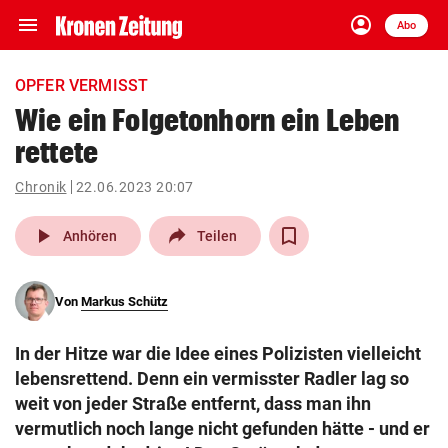
menu
account_circle
Navigation
Anmelden
Abo
close
Schließen
ein-/ausklappen
OPFER VERMISST
Abonnieren
Wie ein Folgetonhorn ein Leben
rettete
account_circle
arrow_right
Anmelden
Chronik
22.06.2023 20:07
pin_drop
arrow_right
Bundesland auswäh
Wien
play_arrow
Anhören
Teilen
bookmark
Merkliste
Von
Markus Schütz
Suchbegriff
search
In der Hitze war die Idee eines Polizisten vielleicht
eingeben
lebensrettend. Denn ein vermisster Radler lag so
weit von jeder Straße entfernt, dass man ihn
vermutlich noch lange nicht gefunden hätte - und er