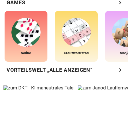
chevron_right
GAMES
Solitär
Kreuzworträtsel
Mahj
chevron_right
VORTEILSWELT „ALLE ANZEIGEN“