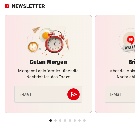
NEWSLETTER
Guten Morgen
Br
Morgens topinformiert über die
Abends topin
Nachrichten des Tages
Nachrich
send
E-Mail
E-Mail
Abschicken