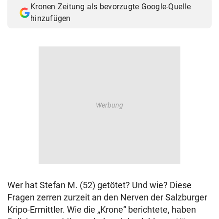
Kronen Zeitung als bevorzugte Google-Quelle
© Krone Multimedia GmbH & Co KG 2026
hinzufügen
Muthgasse 2, 1190 Wien
Wer hat Stefan M. (52) getötet? Und wie? Diese
Fragen zerren zurzeit an den Nerven der Salzburger
Kripo-Ermittler. Wie die „Krone“ berichtete, haben