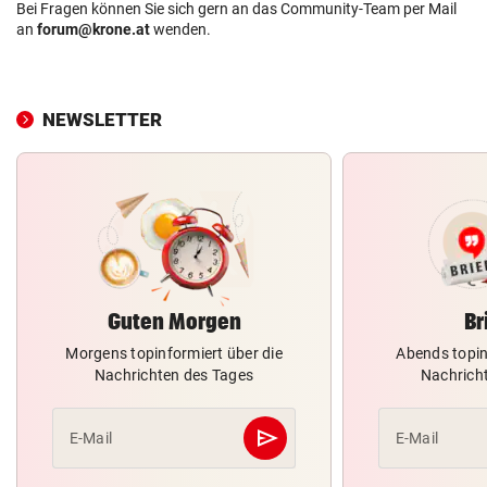
Bei Fragen können Sie sich gern an das Community-Team per Mail
an
forum@krone.at
wenden.
NEWSLETTER
Guten Morgen
Br
Morgens topinformiert über die
Abends topin
Nachrichten des Tages
Nachrich
send
E-Mail
E-Mail
Abschicken