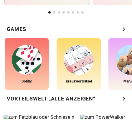
chevron_right
GAMES
Solitär
Kreuzworträtsel
Mahj
chevron_right
VORTEILSWELT „ALLE ANZEIGEN“