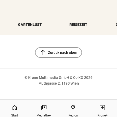
GARTENLUST
REISEZEIT
north
Zurück nach oben
© Krone Multimedia GmbH & Co KG 2026
Muthgasse 2, 1190 Wien
NaN%
home
pin_drop
Start
Mediathek
Region
Krone+