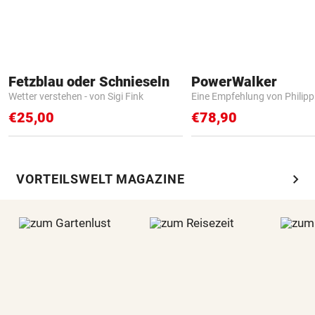
Fetzblau oder Schnieseln
PowerWalker
Wetter verstehen - von Sigi Fink
Eine Empfehlung von Philip
€25,00
€78,90
chevron_right
VORTEILSWELT MAGAZINE