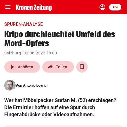
menu
account_circle
Navigation
Anmelden
Abo
close
Schließen
ein-/ausklappen
SPUREN-ANALYSE
Abonnieren
Kripo durchleuchtet Umfeld des
Mord-Opfers
account_circle
arrow_right
Anmelden
Salzburg
02.06.2023 18:00
pin_drop
arrow_right
Bundesland auswäh
Wien
play_arrow
Anhören
Teilen
bookmark
Merkliste
Von
Antonio Lovric
Suchbegriff
search
Wer hat Möbelpacker Stefan M. (52) erschlagen?
eingeben
Die Ermittler hoffen auf eine Spur durch
Fingerabdrücke oder Videoaufnahmen.