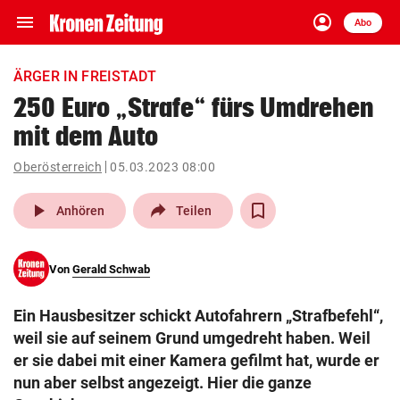
menu
account_circle
Navigation
Anmelden
Abo
close
Schließen
ein-/ausklappen
ÄRGER IN FREISTADT
Abonnieren
250 Euro „Strafe“ fürs Umdrehen
mit dem Auto
account_circle
arrow_right
Anmelden
Oberösterreich
05.03.2023 08:00
pin_drop
arrow_right
Bundesland auswäh
Wien
play_arrow
Anhören
Teilen
bookmark
Merkliste
Von
Gerald Schwab
Suchbegriff
search
Ein Hausbesitzer schickt Autofahrern „Strafbefehl“,
eingeben
weil sie auf seinem Grund umgedreht haben. Weil
er sie dabei mit einer Kamera gefilmt hat, wurde er
nun aber selbst angezeigt. Hier die ganze