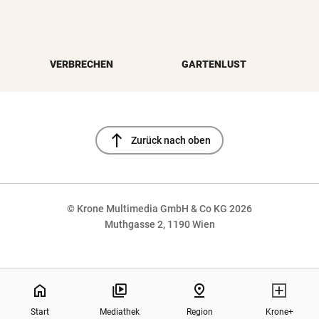
VERBRECHEN
GARTENLUST
north
Zurück nach oben
© Krone Multimedia GmbH & Co KG 2026
Muthgasse 2, 1190 Wien
NaN%
home
pin_drop
Start
Mediathek
Region
Krone+