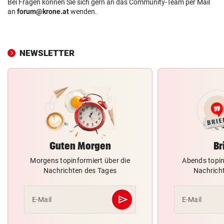
Bei Fragen können Sie sich gern an das Community-Team per Mail
an
forum@krone.at
wenden.
NEWSLETTER
Guten Morgen
Br
Morgens topinformiert über die
Abends topin
Nachrichten des Tages
Nachrich
send
E-Mail
E-Mail
Abschicken