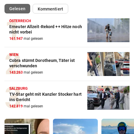
(ausgewählt)
Gelesen
Kommentiert
ÖSTERREICH
Erneuter Allzeit-Rekord ++ Hitze noch
nicht vorbei
161.947
mal gelesen
WIEN
Cobra stürmt Dorotheum, Täter ist
verschwunden
143.263
mal gelesen
SALZBURG
TV-Star geht mit Kanzler Stocker hart
ins Gericht
142.819
mal gelesen