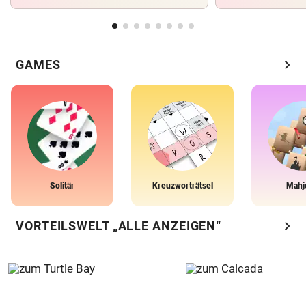
chevron_right
GAMES
Solitär
Kreuzworträtsel
Mahj
chevron_right
VORTEILSWELT „ALLE ANZEIGEN“