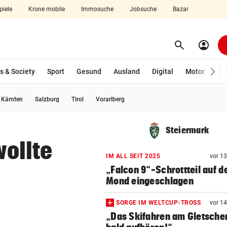
piele
Krone mobile
Immosuche
Jobsuche
Bazar
search
account_circle
Menü aufklappen
Suchen
s & Society
Sport
Gesund
Ausland
Digital
Motor
Wir
usgewählt)
Kärnten
Salzburg
Tirol
Vorarlberg
len
Steiermark
wollte
IM ALL SEIT 2025
vor 1
„Falcon 9“-Schrottteil auf 
Mond eingeschlagen
SORGE IM WELTCUP-TROSS
vor 1
„Das Skifahren am Gletscher