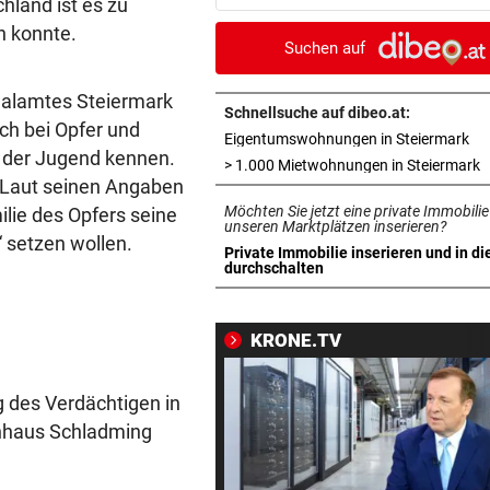
hland ist es zu
Allergiker niesen
n konnte.
Suchen auf
FIFA UND INFANTINO
vor ein
Gegenschlag, Wirbel um WM
nalamtes Steiermark
und neue Vorwürfe
Schnellsuche auf dibeo.at:
ch bei Opfer und
in 
Eigentumswohnungen in Steiermark
t der Jugend kennen.
VOR KÜSTE OMANS
vor ein
i
> 1.000 Mietwohnungen in Steiermark
 Laut seinen Angaben
Tanker meldet Explosionen i
Möchten Sie jetzt eine private Immobilie
lie des Opfers seine
Straße von Hormuz
unseren Marktplätzen inserieren?
“ setzen wollen.
Private Immobilie inserieren und in di
URTEIL GEFALLEN
vor 
in neuem Tab öffnen
durchschalten
Altacher Kies-Krieg: Gericht
Franz Kopf recht
KRONE.TV
EXPERTEN WARNEN
vor 
Hitze gefährdet Gewässer u
g des Verdächtigen in
heimische Fischwelt
enhaus Schladming
„KRONE“-KOMMENTAR
vor 