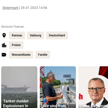
Steiermark
29.01.2023 14:56
Ähnliche Themen
Ramsau
Salzburg
Deutschland
Polizei
Messerattacke
Familie
Tanker meldet
Explosionen in
„Wir sind froh,
Liebe Regierung