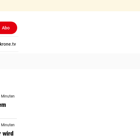
Abo
tschaft
krone.tv
Wissen
Gericht
Kolumnen
Freizeit
Reise
Ti
3 Minuten
dem
4 Minuten
 wird