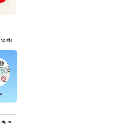
 Spiele
u
Snake
zeigen