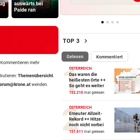
nug
auswärts bei
entdecken das
gegen ORF
nicht zurück!“
Paide ran
Silicon Valley
Stiftungsra
PROJEKT IN OHLSDORF
vor 
19 Hektar Wald gerodet: Bes
jetzt ungültig?
chevron_right
TOP 3
„KRONE“-KOMMENTAR
vor 
Liebe Regierung, das ist jetz
(ausgewählt)
Gelesen
Kommentiert
genug heiße Luft!
ein Kommentieren mehr
ÖSTERREICH
Das waren die
skutieren:
Themenübersicht
.
BIS 500 EURO GELDBUSSE
vor 
heißesten Orte ++
Wasser wird knapp: Jetzt dr
forum@krone.at
wenden.
So geht es weiter
Kunden Strafen
152.210
mal gelesen
ÖSTERREICH
Erneuter Allzeit-
Rekord ++ Hitze
noch nicht vorbei
151.611
mal gelesen