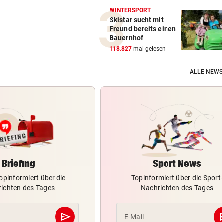
WINTERSPORT
Skistar sucht mit
Freund bereits einen
Bauernhof
118.827
mal gelesen
ALLE NEWS
Briefing
Sport News
opinformiert über die
Topinformiert über die Sport
ichten des Tages
Nachrichten des Tages
send
s
E-Mail
Abschicken