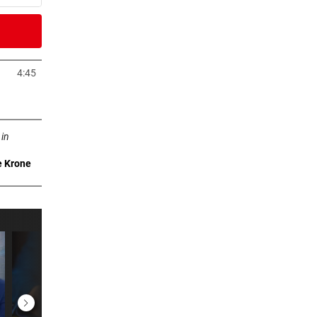
er Stunde
 2030
4:45
neuem Tab öffnen
er Stunde
n neuem Tab öffnen
n
 in
e Krone
2 Stunden
 gibt
2 Stunden
nd
2 Stunden