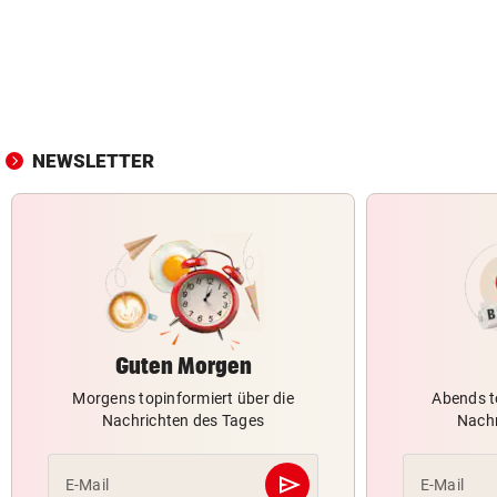
NEWSLETTER
Guten Morgen
Morgens topinformiert über die
Abends t
Nachrichten des Tages
Nachr
send
E-Mail
E-Mail
Abschicken