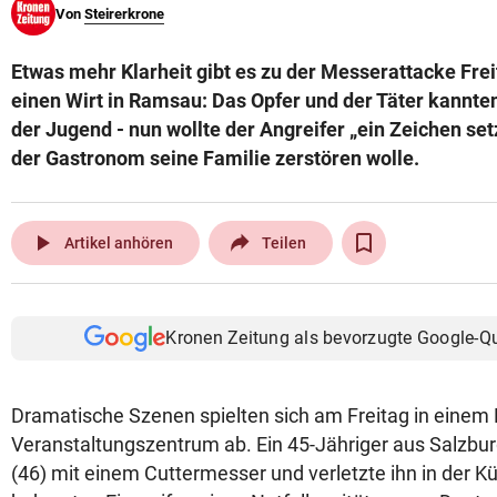
Von
Steirerkrone
© Krone Multimedia GmbH & Co KG 2026
Muthgasse 2, 1190 Wien
Etwas mehr Klarheit gibt es zu der Messerattacke Fre
einen Wirt in Ramsau: Das Opfer und der Täter kannten 
der Jugend - nun wollte der Angreifer „ein Zeichen setz
der Gastronom seine Familie zerstören wolle.
play_arrow
Artikel anhören
Teilen
Kronen Zeitung als bevorzugte Google-Q
Dramatische Szenen spielten sich am Freitag in eine
Veranstaltungszentrum ab. Ein 45-Jähriger aus Salzburg
(46) mit einem Cuttermesser und verletzte ihn in der 