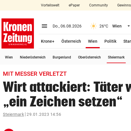
Vorteilswelt
ePaper
Community
Gewinns
close
Schließen
menu
Menü aufklappen
Do., 06.08.2026
26°C
Wien
Abonnieren
(ausgewählt)
Krone+
Österreich
Wien
Politik
Star
account_circle
arrow_right
Anmelden
(a
Wien
Niederösterreich
Burgenland
Oberösterreich
Steiermark
pin_drop
arrow_right
Bundesland auswäh
Wien
MIT MESSER VERLETZT
bookmark
Merkliste
Wirt attackiert: Täter 
„ein Zeichen setzen“
Suchbegriff
search
eingeben
Steiermark
29.01.2023 14:56