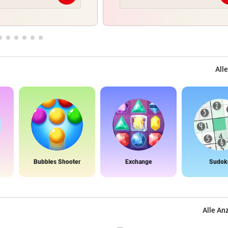
Alle
Bubbles Shooter
Exchange
Sudok
Alle An