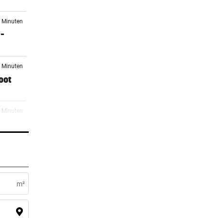
5 Minuten
 –
6 Minuten
oot
0 Minuten
gt
5 Minuten
ar
m²
4 Minuten
en