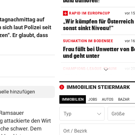
bald aufhören!“
RAPID IM EUROPACUP
vor 1
itagnachmittag auf
„Wir kämpfen für Österreich
sich laut Polizei seit
sonst sinkt Niveau!“
en“. Er glaubt, dass
SUCHAKTION IM BODENSEE
vor 1
Frau fällt bei Unwetter von B
und geht unter
CHAMPIONS-LEAGUE-TRAUM
vor 2
„Wir leben noch!“ Sturm zei
sich kämpferisch
IMMOBILIEN STEIERMARK
uelle hinzufügen
„KRONE“ TRAF IHN
vor 3
IMMOBILIEN
JOBS
AUTOS
BAZAR
So offen sprach Brasilien-St
vor Salzburg-Match
m Ramsauer
Typ
 attackierte den Wirt
BELASTUNG STEIGT IN NÖ
vor 4
Küche schwer. Dem
300 Tage im Jahr lassen Poll