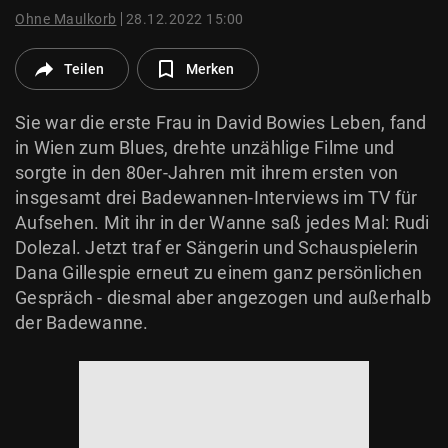
© Krone Multimedia GmbH & Co KG 2026
Ohne Maulkorb
28.12.2022 15:00
Muthgasse 2, 1190 Wien
Teilen
Merken
Sie war die erste Frau in David Bowies Leben, fand
in Wien zum Blues, drehte unzählige Filme und
sorgte in den 80er-Jahren mit ihrem ersten von
insgesamt drei Badewannen-Interviews im TV für
Aufsehen. Mit ihr in der Wanne saß jedes Mal: Rudi
Dolezal. Jetzt traf er Sängerin und Schauspielerin
Dana Gillespie erneut zu einem ganz persönlichen
Gespräch - diesmal aber angezogen und außerhalb
der Badewanne.