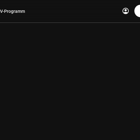
account_circle
V-Programm
len