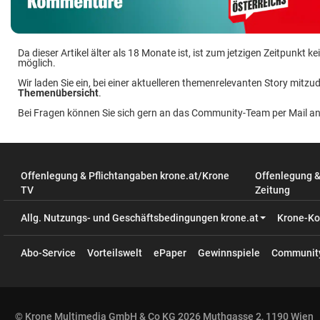
Da dieser Artikel älter als 18 Monate ist, ist zum jetzigen Zeitpunkt
möglich.
Wir laden Sie ein, bei einer aktuelleren themenrelevanten Story mitzud
Themenübersicht
.
Bei Fragen können Sie sich gern an das Community-Team per Mail a
Offenlegung & Pflichtangaben krone.at/Krone
Offenlegung 
TV
Zeitung
Allg. Nutzungs- und Geschäftsbedingungen krone.at
Krone-Ko
Abo-Service
Vorteilswelt
ePaper
Gewinnspiele
Communit
© Krone Multimedia GmbH & Co KG 2026 Muthgasse 2, 1190 Wien