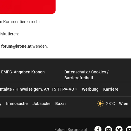
 kein Kommentieren mehr
iskutieren:
n
forum@krone.at
wenden.
& EMFG-Angaben Kronen
Datenschutz / Cookies /
Barrierefreiheit
ntakte / Hinweise gem. Art. 15 TTPA-VO
Werbung
Karriere
y
Immosuche
Jobsuche
Bazar
28°C
Wien
Folgen Sie uns auf