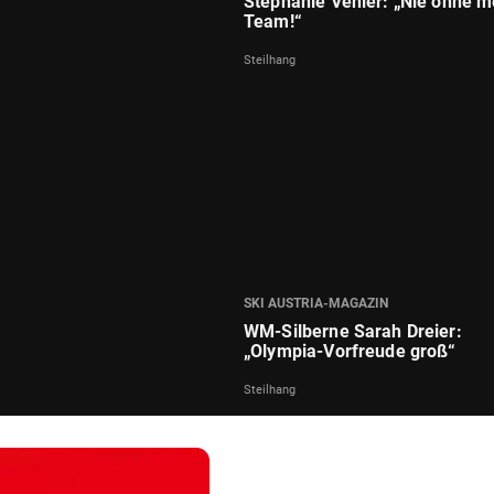
Stephanie Venier: „Nie ohne m
Team!“
Steilhang
SKI AUSTRIA-MAGAZIN
WM-Silberne Sarah Dreier:
„Olympia-Vorfreude groß“
Steilhang