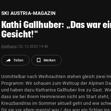
© Krone Multimedia GmbH & Co KG 2026
Muthgasse 2, 1190 Wien
SKI AUSTRIA-MAGAZIN
Kathi Gallhuber: „Das war ei
Gesicht!“
Steilhang
22.12.2022 19:40
Teilen
Merken
Unmittelbar nach Weihnachten stehen gleich zwei 
Programm: Wir schauen zum Weltcup der Alpinen 
und haben dazu Katharina Gallhuber live zu Gast. Wi
dass sie bei ihrem Heimrennen nicht am Start steht,
Kreuzbandriss im Sommer aktuell geht und wie schw
für sie vor allem mental war („das war ein Schlag ins 