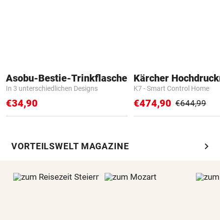
Asobu-Bestie-Trinkflasche
Kärcher Hochdruck
In 3 unterschiedlichen Designs
K7 - Smart Control Home
€34,90
€474,90
€644,99
chevron_right
VORTEILSWELT MAGAZINE