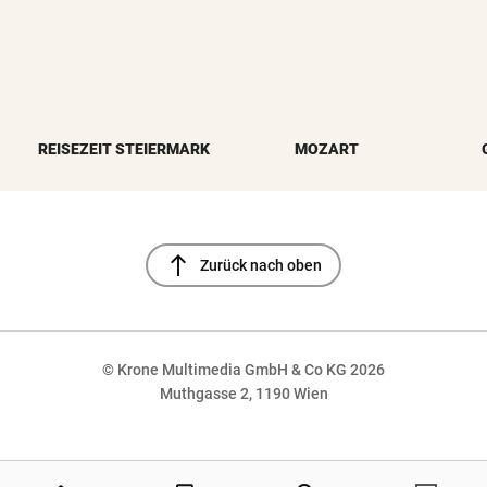
REISEZEIT STEIERMARK
MOZART
north
Zurück nach oben
© Krone Multimedia GmbH & Co KG 2026
Muthgasse 2, 1190 Wien
NaN%