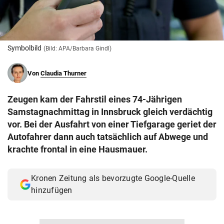
© Krone Multimedia GmbH & Co KG 2026
Muthgasse 2, 1190 Wien
Symbolbild
(Bild: APA/Barbara Gindl)
Von
Claudia Thurner
Zeugen kam der Fahrstil eines 74-Jährigen
Samstagnachmittag in Innsbruck gleich verdächtig
vor. Bei der Ausfahrt von einer Tiefgarage geriet der
Autofahrer dann auch tatsächlich auf Abwege und
krachte frontal in eine Hausmauer.
Kronen Zeitung als bevorzugte Google-Quelle
hinzufügen