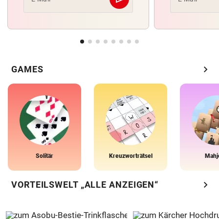
Abschicken
chevron_right
GAMES
Solitär
Kreuzworträtsel
Mahj
chevron_right
VORTEILSWELT „ALLE ANZEIGEN“