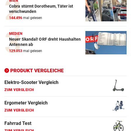
WIEN
Cobra stürmt Dorotheum, Täter ist
ZUM VERGLEICH
verschwunden
144.496
mal gelesen
E-Bike Vergleich
ZUM VERGLEICH
MEDIEN
Neuer Skandal! ORF dreht Haushalten
Elektro-Scooter Vergleich
Antennen ab
ZUM VERGLEICH
129.053
mal gelesen
Ergometer Vergleich
ZUM VERGLEICH
PRODUKT VERGLEICHE
Fahrrad Test
ZUM VERGLEICH
Fahrradanhänger Vergleich
ZUM VERGLEICH
Faszienrolle Vergleich
ZUM VERGLEICH