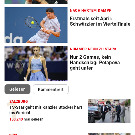
NACH HARTEM KAMPF
Erstmals seit April:
Schwärzler im Viertelfinale
NUMMER NEUN ZU STARK
Nur 2 Games, kein
Handschlag: Potapova
geht unter
(ausgewählt)
Gelesen
Kommentiert
SALZBURG
TV-Star geht mit Kanzler Stocker hart
Action-Cam Vergleich
ins Gericht
150.249
mal gelesen
ZUM VERGLEICH
Crosstrainer Vergleich