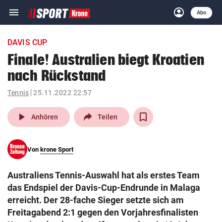
menu
account_circle
Navigation
Anmelden
Abo
close
Schließen
ein-/ausklappen
DAVIS CUP
Abonnieren
Finale! Australien biegt Kroatien
nach Rückstand
account_circle
arrow_right
Anmelden
Tennis
25.11.2022 22:57
pin_drop
arrow_right
Bundesland auswäh
Wien
play_arrow
Anhören
Teilen
bookmark
Merkliste
Von
krone Sport
Suchbegriff
search
Australiens Tennis-Auswahl hat als erstes Team
eingeben
das Endspiel der Davis-Cup-Endrunde in Malaga
erreicht. Der 28-fache Sieger setzte sich am
Freitagabend 2:1 gegen den Vorjahresfinalisten