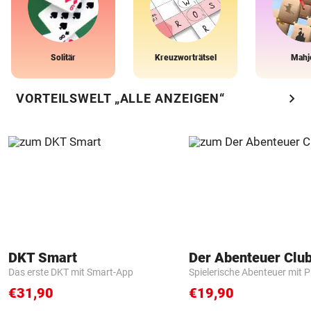
Solitär
Kreuzworträtsel
Mahj
chevron_right
VORTEILSWELT „ALLE ANZEIGEN“
DKT Smart
Der Abenteuer Clu
Das erste DKT mit Smart-App
Spielerische Abenteuer mit P
€31,90
€19,90