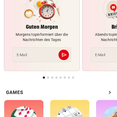
Guten Morgen
Br
Morgens topinformiert über die
Abends topin
Nachrichten des Tages
Nachrich
send
E-Mail
E-Mail
Abschicken
chevron_right
GAMES